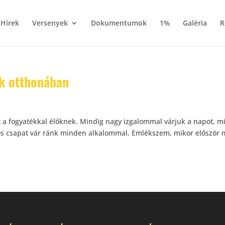
Hírek
Versenyek
Dokumentumok
1%
Galéria
R
ők otthonában
 a fogyatékkal élőknek. Mindig nagy izgalommal várjuk a napot, m
os csapat vár ránk minden alkalommal. Emlékszem, mikor először 