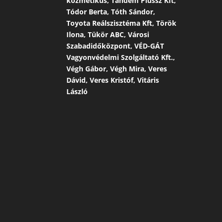
kozmetikus, Tandem Plussz Kft,
Tódor Berta, Tóth Sándor,
Toyota Reálszisztéma Kft, Török
Ilona, Tükör ABC, Városi
Szabadidőközpont, VÉD-GÁT
Vagyonvédelmi Szolgáltató Kft.,
Végh Gábor, Végh Mira, Veres
Dávid, Veres Kristóf, Vitáris
László