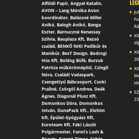
LEG
Alföldi Papír, Angyal Katalin,
AVON – Lang Mónika Avon
Ju
koordinátor, Balázsné Millei
Fu
Anikó, Balogh Anikó, Banga
Rá
Eszter, Barnuczné Kenessey
XX
Szilvia, Bauplaza Kft, Bazsó
dí
család, BENKŐ NIKI Pedikűr és
XX
Manikűr, BesT Design, Bodrogi
20
Hús Kft, Boldog Büfé, Burzuk
Patrícia műkörömépítő, Czingli
XX
Nóra, Családi Vadaspark,
Me
Csengettyű Bábcsoport, Csoki
id
Praliné, Csörgöl Andrea, Deák
SZ
Ágnes, Diagonál Plusz Kft,
23
Domonkos Dóra, Domonkos
István, DunaPack Kft., Elohim
kft, Épület-Gyógyász Kft,
Euroteam Kft, Fáki László
Polgármester, Fanni’s Lash &
Beauty, Faragó Tímea, Fehér