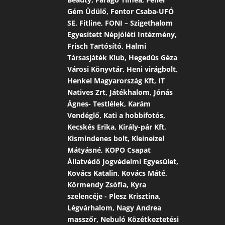
Gém Üdülő, Fentor Csaba-UFÓ
SE, Fitline, FONI – Szigethalom
Egyesített Népjóléti Intézmény,
Frisch Tartósító, Halmi
Társasjáték Klub, Hegedüs Géza
Városi Könyvtár, Heni virágbolt,
Henkel Magyarország Kft, IT
Natives Zrt, Játékhalom, Jónás
Ágnes- Testlélek, Karám
Vendéglő, Kati a hobbifotós,
Kecskés Erika, Király-pár Kft,
Kismindenes bolt, Kleineizel
Mátyásné, KOPO Csapat
Állatvédő Jogvédelmi Egyesület,
Kovács Katalin, Kovács Máté,
Körmendy Zsófia, Kyra
szelencéje - Plesz Krisztina,
Légvárhalom, Nagy Andrea
masszőr, Nebuló Közétkeztetési