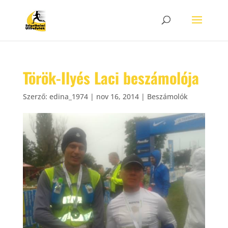
Török-Ilyés Laci beszámolója
Szerző:
edina_1974
|
nov 16, 2014
|
Beszámolók