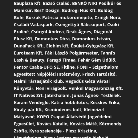
Bauplaza Kft, Bazsó család, BENKŐ NIKI Pedikűr és
Manikűr, BesT Design, Bodrogi Hús Kft, Boldog
Büfé, Burzuk Patrícia műkörömépítő, Czingli Nóra,
Családi Vadaspark, Csengettyű Bábcsoport, Csoki
Praliné, Csörgöl Andrea, Deák Ágnes, Diagonál
Plusz Kft, Domonkos Dóra, Domonkos István,
DunaPack Kft., Elohim kft, Épület-Gyógyász Kft,
Euroteam Kft, Fáki László Polgármester, Fanni’s
Lash & Beauty, Faragó Tímea, Fehér Gém Üdülő,
Fentor Csaba-UFÓ SE, Fitline, FONI – Szigethalom
Egyesített Népjóléti Intézmény, Frisch Tartósító,
Halmi Társasjáték Klub, Hegedüs Géza Városi
Könyvtár, Heni virágbolt, Henkel Magyarország Kft,
IT Natives Zrt, Játékhalom, Jónás Ágnes- Testlélek,
Karám Vendéglő, Kati a hobbifotós, Kecskés Erika,
Király-pár Kft, Kismindenes bolt, Kleineizel
Mátyásné, KOPO Csapat Állatvédő Jogvédelmi
Egyesület, Kovács Katalin, Kovács Máté, Körmendy
Zsófia, Kyra szelencéje - Plesz Krisztina,
Légvárhalom, Nagy Andrea masszőr, Nebuló