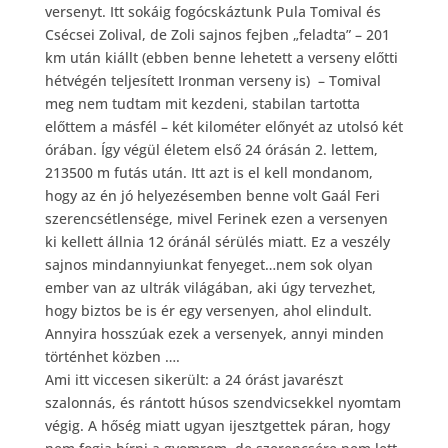
versenyt. Itt sokáig fogócskáztunk Pula Tomival és
Csécsei Zolival, de Zoli sajnos fejben „feladta” – 201
km után kiállt (ebben benne lehetett a verseny előtti
hétvégén teljesített Ironman verseny is) – Tomival
meg nem tudtam mit kezdeni, stabilan tartotta
előttem a másfél – két kilométer előnyét az utolsó két
órában. Így végül életem első 24 órásán 2. lettem,
213500 m futás után. Itt azt is el kell mondanom,
hogy az én jó helyezésemben benne volt Gaál Feri
szerencsétlensége, mivel Ferinek ezen a versenyen
ki kellett állnia 12 óránál sérülés miatt. Ez a veszély
sajnos mindannyiunkat fenyeget…nem sok olyan
ember van az ultrák világában, aki úgy tervezhet,
hogy biztos be is ér egy versenyen, ahol elindult.
Annyira hosszúak ezek a versenyek, annyi minden
történhet közben ….
Ami itt viccesen sikerült: a 24 órást javarészt
szalonnás, és rántott húsos szendvicsekkel nyomtam
végig. A hőség miatt ugyan ijesztgettek páran, hogy