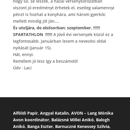
hogy 50. se leszek, a hazai versenysorozatban
viszont jó eredményt érhetek el, esetleg valamennyi
pénzt is hozhat a konyhára, ami három gyerkőc
mellett mindíg jól jön….
És utoljára, de elsősorban: szeptember, !!!!!!
SPARTATHLON !!!!!!
A jövő évi versenyek közül ez a
legfontosabb. Januárban lesem a nevezési oldal
nyitását (január 15).
Hát, ennyi.
Remélem jó lesz így a beszámoló!
Üdv : Laci
Alföldi Papír, Angyal Katalin, AVON – Lang Mónika
Avon koordinátor, Balázsné Millei Anikó, Balogh
Anikó, Banga Eszter, Barnuczné Kenessey Szilvia,