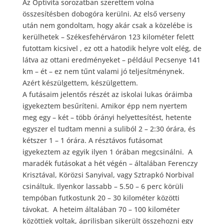
Az Optivita sorozatban szerettem volna
összesítésben dobogóra kerülni. Az első verseny
után nem gondoltam, hogy akár csak a közelébe is
kerülhetek – Székesfehérváron 123 kilométer felett
futottam kicsivel , ez ott a hatodik helyre volt elég, de
látva az ottani eredményeket – például Pecsenye 141
km – ét – ez nem tűnt valami jó teljesítménynek.
Azért készülgettem, készülgettem.
A futásaim jelentős részét az iskolai lukas óráimba
igyekeztem besűríteni. Amikor épp nem nyertem
meg egy – két – több órányi helyettesítést, hetente
egyszer el tudtam menni a suliból 2 – 2:30 órára, és
kétszer 1 – 1 órára. A résztávos futásomat
igyekeztem az egyik ilyen 1 órában megcsinálni. A
maradék futásokat a hét végén – általában Ferenczy
Krisztával, Körözsi Sanyival, vagy Sztrapkó Norbival
csináltuk. Ilyenkor lassabb – 5.50 – 6 perc körüli
tempóban futkostunk 20 – 30 kilométer közötti
távokat. A heteim általában 70 – 100 kilométer
közöttiek voltak, áprilisban sikerült összehozni egy