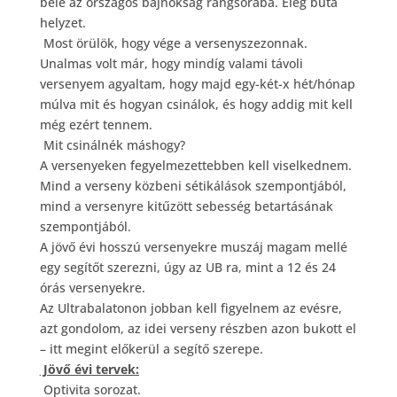
bele az országos bajnokság rangsorába. Elég buta
helyzet.
Most örülök, hogy vége a versenyszezonnak.
Unalmas volt már, hogy mindíg valami távoli
versenyem agyaltam, hogy majd egy-két-x hét/hónap
múlva mit és hogyan csinálok, és hogy addig mit kell
még ezért tennem.
Mit csinálnék máshogy?
A versenyeken fegyelmezettebben kell viselkednem.
Mind a verseny közbeni sétikálások szempontjából,
mind a versenyre kitűzött sebesség betartásának
szempontjából.
A jövő évi hosszú versenyekre muszáj magam mellé
egy segítőt szerezni, úgy az UB ra, mint a 12 és 24
órás versenyekre.
Az Ultrabalatonon jobban kell figyelnem az evésre,
azt gondolom, az idei verseny részben azon bukott el
– itt megint előkerül a segítő szerepe.
Jövő évi tervek:
Optivita sorozat.