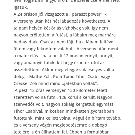
nem fogja bírni a gyomrom, de szerencsére nem lett
igazuk.
A 24 óráson jól vizsgázott a ,,paraszt power” :-)
A verseny után két hét lábadozás következett. A
talpam helyén két óriás vízhólyag volt, így nem
nagyon erőltettem a futást, a lábaim meg marhára
bedagadtak. Csak az nem fájt, ha a lábam feltéve
ültem vagy feküdtem valahol… A verseny után ment
a matekolás – ha a pesti 12 óráson ennyit, annyit,
vagy amannyit futok, kit hogy érhetek utol az
összetettben. Akkor még eléggé sok esélyes volt a
dolog – Máthé Zoli, Pula Tomi, Tihor Csabi, vagy
Csécsei Zoli mind mind ,,játékban voltak”.
A pesti 12 órás versenyen 130 kilométer felett
szerettem volna futni, 126 körül sikerült. Nagyon
szenvedős volt, nagyon sokáig kergettük egymást
Tihor Csabival, miközben mindketten gyorsabban
futottunk, mint kellett volna. Végül én bírtam tovább,
és a verseny végén meglepetésemre a dobogó
tetejére is én állhattam fel. Ebben a fordulóban