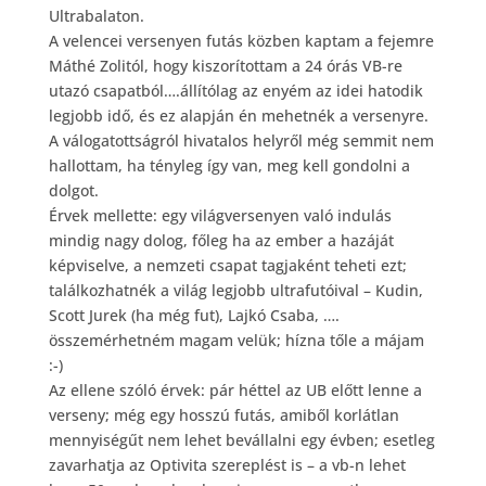
Ultrabalaton.
A velencei versenyen futás közben kaptam a fejemre
Máthé Zolitól, hogy kiszorítottam a 24 órás VB-re
utazó csapatból….állítólag az enyém az idei hatodik
legjobb idő, és ez alapján én mehetnék a versenyre.
A válogatottságról hivatalos helyről még semmit nem
hallottam, ha tényleg így van, meg kell gondolni a
dolgot.
Érvek mellette: egy világversenyen való indulás
mindig nagy dolog, főleg ha az ember a hazáját
képviselve, a nemzeti csapat tagjaként teheti ezt;
találkozhatnék a világ legjobb ultrafutóival – Kudin,
Scott Jurek (ha még fut), Lajkó Csaba, ….
összemérhetném magam velük; hízna tőle a májam
:-)
Az ellene szóló érvek: pár héttel az UB előtt lenne a
verseny; még egy hosszú futás, amiből korlátlan
mennyiségűt nem lehet bevállalni egy évben; esetleg
zavarhatja az Optivita szereplést is – a vb-n lehet