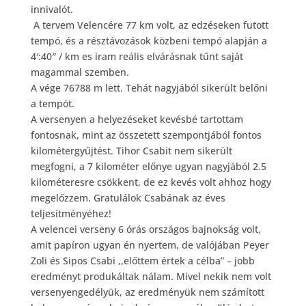
innivalót.
A tervem Velencére 77 km volt, az edzéseken futott
tempó, és a résztávozások közbeni tempó alapján a
4′:40″ / km es iram reális elvárásnak tűnt saját
magammal szemben.
A vége 76788 m lett. Tehát nagyjából sikerült belőni
a tempót.
A versenyen a helyezéseket kevésbé tartottam
fontosnak, mint az összetett szempontjából fontos
kilométergyűjtést. Tihor Csabit nem sikerült
megfogni, a 7 kilométer előnye ugyan nagyjából 2.5
kilométeresre csökkent, de ez kevés volt ahhoz hogy
megelőzzem. Gratulálok Csabának az éves
teljesítményéhez!
A velencei verseny 6 órás országos bajnokság volt,
amit papíron ugyan én nyertem, de valójában Peyer
Zoli és Sipos Csabi ,,előttem értek a célba” – jobb
eredményt produkáltak nálam. Mivel nekik nem volt
versenyengedélyük, az eredményük nem számított