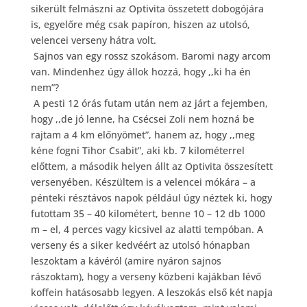
sikerült felmászni az Optivita összetett dobogójára
is, egyelőre még csak papíron, hiszen az utolsó,
velencei verseny hátra volt.
Sajnos van egy rossz szokásom. Baromi nagy arcom
van. Mindenhez úgy állok hozzá, hogy ,,ki ha én
nem”?
A pesti 12 órás futam után nem az járt a fejemben,
hogy ,,de jó lenne, ha Csécsei Zoli nem hozná be
rajtam a 4 km előnyömet”, hanem az, hogy ,,meg
kéne fogni Tihor Csabit”, aki kb. 7 kilométerrel
előttem, a második helyen állt az Optivita összesített
versenyében. Készültem is a velencei mókára – a
pénteki résztávos napok például úgy néztek ki, hogy
futottam 35 – 40 kilométert, benne 10 – 12 db 1000
m – el, 4 perces vagy kicsivel az alatti tempóban. A
verseny és a siker kedvéért az utolsó hónapban
leszoktam a kávéról (amire nyáron sajnos
rászoktam), hogy a verseny közbeni kajákban lévő
koffein hatásosabb legyen. A leszokás első két napja