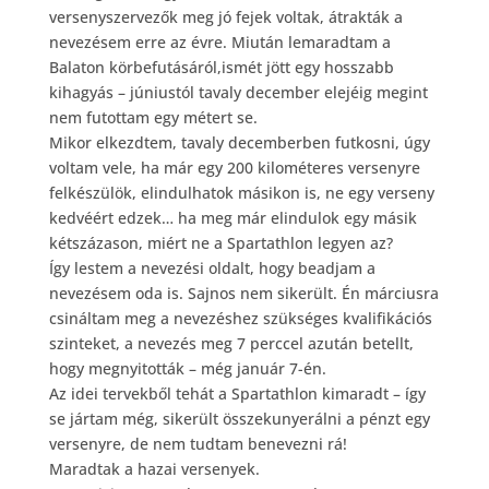
versenyszervezők meg jó fejek voltak, átrakták a
nevezésem erre az évre. Miután lemaradtam a
Balaton körbefutásáról,ismét jött egy hosszabb
kihagyás – júniustól tavaly december elejéig megint
nem futottam egy métert se.
Mikor elkezdtem, tavaly decemberben futkosni, úgy
voltam vele, ha már egy 200 kilométeres versenyre
felkészülök, elindulhatok másikon is, ne egy verseny
kedvéért edzek… ha meg már elindulok egy másik
kétszázason, miért ne a Spartathlon legyen az?
Így lestem a nevezési oldalt, hogy beadjam a
nevezésem oda is. Sajnos nem sikerült. Én márciusra
csináltam meg a nevezéshez szükséges kvalifikációs
szinteket, a nevezés meg 7 perccel azután betellt,
hogy megnyitották – még január 7-én.
Az idei tervekből tehát a Spartathlon kimaradt – így
se jártam még, sikerült összekunyerálni a pénzt egy
versenyre, de nem tudtam benevezni rá!
Maradtak a hazai versenyek.