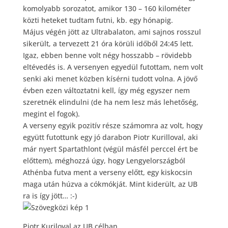
komolyabb sorozatot, amikor 130 – 160 kilométer
közti heteket tudtam futni, kb. egy hónapig.
Május végén jött az Ultrabalaton, ami sajnos rosszul
sikerült, a tervezett 21 óra körüli időből 24:45 lett.
Igaz, ebben benne volt négy hosszabb – rövidebb
eltévedés is. A versenyen egyedül futottam, nem volt
senki aki menet közben kísérni tudott volna. A jövő
évben ezen változtatni kell, így még egyszer nem
szeretnék elindulni (de ha nem lesz más lehetőség,
megint el fogok).
A verseny egyik pozitív része számomra az volt, hogy
együtt futottunk egy jó darabon Piotr Kurilloval, aki
már nyert Spartathlont (végül másfél perccel ért be
előttem), méghozzá úgy, hogy Lengyelországból
Athénba futva ment a verseny előtt, egy kiskocsin
maga után húzva a cókmókját. Mint kiderült, az UB
ra is így jött… :-)
Piotr Kuriloval az UB célban.