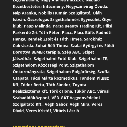
Közétkeztetési Intézmény, Négyszínvirág Óvoda,
Nép Aranka, Nobilis Humán Szolgáltató, Oláh
István, Összefogás Szigethalomért Egyesület, Ötye
klub, Papp Melinda, Parsa Beauty Trading Kft, Pilisi
Parkerdő Zrt Tóth Péter, Placc, Placc Büfé, Radnóti
Hanga, Rendek Zsolt és Tóth Tímea, Sarokház
Cukrászda, Suhai-Réfi Tímea, Szalai Györgyi és Földi
Dorottya BEMER terápia, Szép ABC, Sziget
Játszóház, Szigethalmi Fotó Klub, Szigethalmi TE,
Szigethalom Közösségi Pont, Szigethalom
Önkormányzata, Szigethalom Polgárőrség, Szufla
Csapata, Tácsi Márta kozmetikus, Tandem Plussz
Kft, Tódor Berta, Tóth Sándor, Toyota
Reálszisztéma Kft, Török Ilona, Tükör ABC, Városi
Szabadidőközpont, VÉD-GÁT Vagyonvédelmi
Szolgáltató Kft., Végh Gábor, Végh Mira, Veres
Dávid, Veres Kristóf, Vitáris László