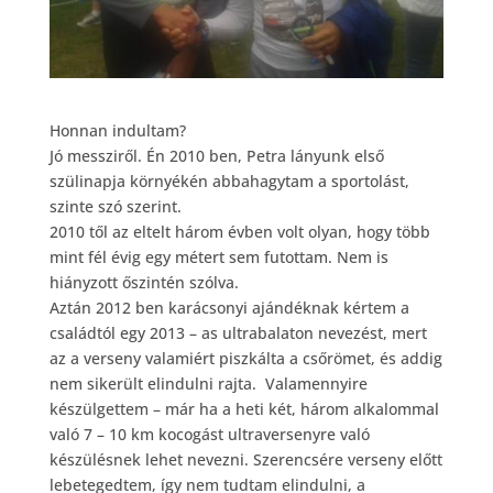
Honnan indultam?
Jó messziről. Én 2010 ben, Petra lányunk első
szülinapja környékén abbahagytam a sportolást,
szinte szó szerint.
2010 től az eltelt három évben volt olyan, hogy több
mint fél évig egy métert sem futottam. Nem is
hiányzott őszintén szólva.
Aztán 2012 ben karácsonyi ajándéknak kértem a
családtól egy 2013 – as ultrabalaton nevezést, mert
az a verseny valamiért piszkálta a csőrömet, és addig
nem sikerült elindulni rajta. Valamennyire
készülgettem – már ha a heti két, három alkalommal
való 7 – 10 km kocogást ultraversenyre való
készülésnek lehet nevezni. Szerencsére verseny előtt
lebetegedtem, így nem tudtam elindulni, a