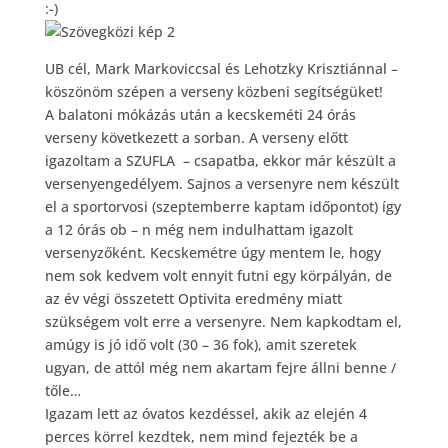
:-)
UB cél, Mark Markoviccsal és Lehotzky Krisztiánnal –
köszönöm szépen a verseny közbeni segítségüket!
A balatoni mókázás után a kecskeméti 24 órás
verseny következett a sorban. A verseny előtt
igazoltam a SZUFLA – csapatba, ekkor már készült a
versenyengedélyem. Sajnos a versenyre nem készült
el a sportorvosi (szeptemberre kaptam időpontot) így
a 12 órás ob – n még nem indulhattam igazolt
versenyzőként. Kecskemétre úgy mentem le, hogy
nem sok kedvem volt ennyit futni egy körpályán, de
az év végi összetett Optivita eredmény miatt
szükségem volt erre a versenyre. Nem kapkodtam el,
amúgy is jó idő volt (30 – 36 fok), amit szeretek
ugyan, de attól még nem akartam fejre állni benne /
tőle…
Igazam lett az óvatos kezdéssel, akik az elején 4
perces körrel kezdtek, nem mind fejezték be a