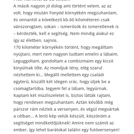
A másik nagyon jó dolog ami történt velem, az az
volt, hogy miután Fonyód környékén megzuhantam,
és onnantól a következő kb.60 kilométeren csak
vánszorogtam, sokan – ismerősök és ismeretlenek is
– kérdezték, kell e segítség. Nem mindig alakul ez
így az életben, sajnos.
170 kilométer környékén történt, hogy megálltam
nyújtani, mert nem nagyon tudtam emelni a lábaim.
Leguggoltam, gondoltam a combizmaim egy kicsit
kinyúlnak tőle. Az mondjuk tény, elég szarul
nézhettem ki… Megállt mellettem egy családi
egyterű, kiszállt két idegen srác, hogy üljek be a
csomagtartóba, tegyem fel a lábam, legyúrnak.
Kaptam két müzliszeletet is, biztos látták rajtam,
hogy rendesen megzuhantam. Aztán később még
párszor rám néztek a versenyen, és végül megvártak
a célban… A lenti kép velük készült, köszönöm a
segítséget mindkettőjüknek! Amire nem számít az
ember, így lehet barátokat találni egy futóversenyen!