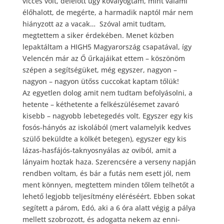
vicces volt, délelőtt úgy kóvályogtam, mint valami
élőhalott, de megérte, a harmadik naptól már nem
hiányzott az a vacak… Szóval amit tudtam,
megtettem a siker érdekében. Menet közben
lepaktáltam a HIGH5 Magyarország csapatával, így
Velencén már az Ő űrkajáikat ettem – köszönöm
szépen a segítségüket, még egyszer, nagyon –
nagyon – nagyon ütőss cuccokat kaptam tőlük!
Az egyetlen dolog amit nem tudtam befolyásolni, a
hetente – kéthetente a felkészülésemet zavaró
kisebb – nagyobb lebetegedés volt. Egyszer egy kis
fosós-hányós az iskolából (mert valamelyik kedves
szülő beküldte a kölkét betegen), egyszer egy kis
lázas-hasfájós-taknyosnyálas az oviból, amit a
lányaim hoztak haza. Szerencsére a verseny napján
rendben voltam, és bár a futás nem esett jól, nem
ment könnyen, megtettem minden tőlem telhetőt a
lehető legjobb teljesítmény eléréséért. Ebben sokat
segített a párom, Edó, aki a 6 óra alatt végig a pálya
mellett szobrozott, és adogatta nekem az enni-