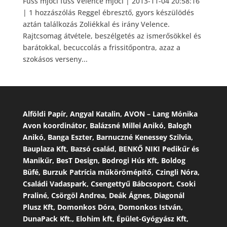
Fuss mjoci fuss Velence mjoci | 2013-11-04 20:58:16
| 1 hozzászólás Reggel ébresztő, gyors készülödés
aztán találkozás Zoliékkal és irány Velence.
Rajtcsomag átvétele, beszélgetés az ismerősökkel és
barátokkal, becuccolás a frissitőpontra, azaz a
szokásos verseny...
Alföldi Papír, Angyal Katalin, AVON – Lang Mónika
Avon koordinátor, Balázsné Millei Anikó, Balogh
Anikó, Banga Eszter, Barnuczné Kenessey Szilvia,
Bauplaza Kft, Bazsó család, BENKŐ NIKI Pedikűr és
Manikűr, BesT Design, Bodrogi Hús Kft, Boldog
Büfé, Burzuk Patrícia műkörömépítő, Czingli Nóra,
Családi Vadaspark, Csengettyű Bábcsoport, Csoki
Praliné, Csörgöl Andrea, Deák Ágnes, Diagonál
Plusz Kft, Domonkos Dóra, Domonkos István,
DunaPack Kft., Elohim kft, Épület-Gyógyász Kft,