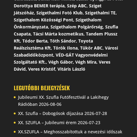
Dorottya BEMER terápia, Szép ABC, Sziget
Játszóház, Szigethalmi Fotó Klub, Szigethalmi TE,
Szigethalom Közösségi Pont, Szigethalom
Önkormányzata, Szigethalom Polgárőrség, Szufla
Csapata, Tácsi Márta kozmetikus, Tandem Plussz
Kft, Tódor Berta, Tóth Sándor, Toyota
Reálszisztéma Kft, Török Ilona, Tükör ABC, Városi
Szabadidőközpont, VÉD-GÁT Vagyonvédelmi
Szolgáltató Kft., Végh Gábor, Végh Mira, Veres
Dávid, Veres Kristóf, Vitáris László
LEGUTÓBBI BEJEGYZÉSEK
Jubileumi XX. Szufla Futófesztivál a Lakihegy
Rádióban
2026-08-06
XX. Szufla – Dobogósok díjazása
2026-07-28
XX. SZUFLA – Jubileumi érem
2026-07-23
XX.SZUFLA – Meghosszabítottuk a nevezési időszak