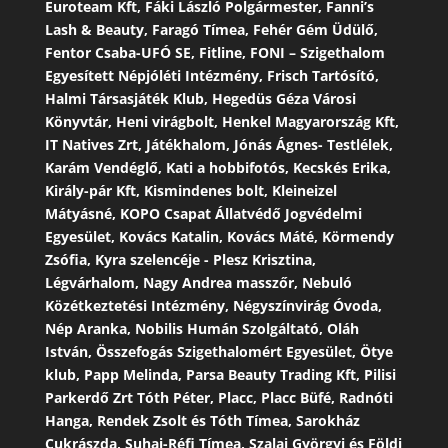
Euroteam Kft, Fáki László Polgármester, Fanni’s
Lash & Beauty, Faragó Tímea, Fehér Gém Üdülő,
Fentor Csaba-UFÓ SE, Fitline, FONI – Szigethalom
Egyesített Népjóléti Intézmény, Frisch Tartósító,
Halmi Társasjáték Klub, Hegedüs Géza Városi
Könyvtár, Heni virágbolt, Henkel Magyarország Kft,
IT Natives Zrt, Játékhalom, Jónás Ágnes- Testlélek,
Karám Vendéglő, Kati a hobbifotós, Kecskés Erika,
Király-pár Kft, Kismindenes bolt, Kleineizel
Mátyásné, KOPO Csapat Állatvédő Jogvédelmi
Egyesület, Kovács Katalin, Kovács Máté, Körmendy
Zsófia, Kyra szelencéje - Plesz Krisztina,
Légvárhalom, Nagy Andrea masszőr, Nebuló
Közétkeztetési Intézmény, Négyszínvirág Óvoda,
Nép Aranka, Nobilis Humán Szolgáltató, Oláh
István, Összefogás Szigethalomért Egyesület, Ötye
klub, Papp Melinda, Parsa Beauty Trading Kft, Pilisi
Parkerdő Zrt Tóth Péter, Placc, Placc Büfé, Radnóti
Hanga, Rendek Zsolt és Tóth Tímea, Sarokház
Cukrászda, Suhai-Réfi Tímea, Szalai Györgyi és Földi