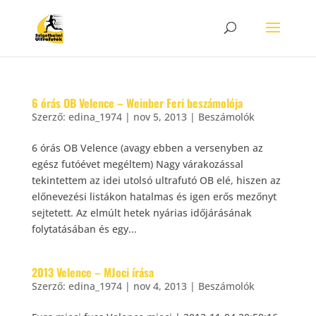
6 órás OB Velence – Weinber Feri beszámolója
Szerző:
edina_1974
|
nov 5, 2013
|
Beszámolók
6 órás OB Velence (avagy ebben a versenyben az
egész futóévet megéltem) Nagy várakozással
tekintettem az idei utolsó ultrafutó OB elé, hiszen az
előnevezési listákon hatalmas és igen erős mezőnyt
sejtetett. Az elmúlt hetek nyárias időjárásának
folytatásában és egy...
2013 Velence – MJoci írása
Szerző:
edina_1974
|
nov 4, 2013
|
Beszámolók