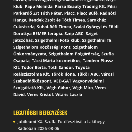
klub, Papp Melinda, Parsa Beauty Trading Kft, Pilisi
Parkerdő Zrt Tóth Péter, Placc, Placc Büfé, Radnóti
Hanga, Rendek Zsolt és Tóth Tímea, Sarokház
Cukrászda, Suhai-Réfi Tímea, Szalai Györgyi és Földi
Dorottya BEMER terápia, Szép ABC, Sziget
Játszóház, Szigethalmi Fotó Klub, Szigethalmi TE,
Szigethalom Közösségi Pont, Szigethalom
Önkormányzata, Szigethalom Polgárőrség, Szufla
Csapata, Tácsi Márta kozmetikus, Tandem Plussz
Kft, Tódor Berta, Tóth Sándor, Toyota
Reálszisztéma Kft, Török Ilona, Tükör ABC, Városi
Szabadidőközpont, VÉD-GÁT Vagyonvédelmi
Szolgáltató Kft., Végh Gábor, Végh Mira, Veres
Dávid, Veres Kristóf, Vitáris László
LEGUTÓBBI BEJEGYZÉSEK
Jubileumi XX. Szufla Futófesztivál a Lakihegy
Rádióban
2026-08-06