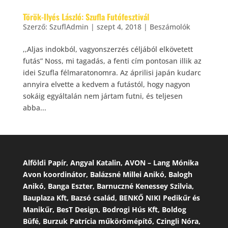
Török-Ilyés László: Szufla Futófesztivál
Szerző:
SzuflAdmin
|
szept 4, 2018
|
Beszámolók
,,Aljas indokból, vagyonszerzés céljából elkövetett
futás” Noss, mi tagadás, a fenti cím pontosan illik az
idei Szufla félmaratonomra. Az áprilisi japán kudarc
annyira elvette a kedvem a futástól, hogy nagyon
sokáig egyáltalán nem jártam futni, és teljesen
abba...
Alföldi Papír, Angyal Katalin, AVON – Lang Mónika
Avon koordinátor, Balázsné Millei Anikó, Balogh
Anikó, Banga Eszter, Barnuczné Kenessey Szilvia,
Bauplaza Kft, Bazsó család, BENKŐ NIKI Pedikűr és
Manikűr, BesT Design, Bodrogi Hús Kft, Boldog
Büfé, Burzuk Patrícia műkörömépítő, Czingli Nóra,