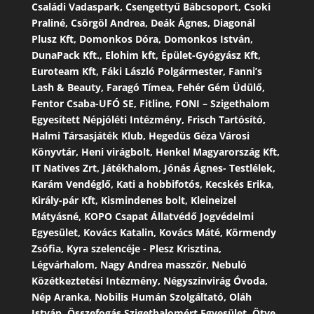
Családi Vadaspark, Csengettyű Bábcsoport, Csoki
Praliné, Csörgöl Andrea, Deák Ágnes, Diagonál
Plusz Kft, Domonkos Dóra, Domonkos István,
DunaPack Kft., Elohim kft, Épület-Gyógyász Kft,
Euroteam Kft, Fáki László Polgármester, Fanni’s
Lash & Beauty, Faragó Tímea, Fehér Gém Üdülő,
Fentor Csaba-UFÓ SE, Fitline, FONI – Szigethalom
Egyesített Népjóléti Intézmény, Frisch Tartósító,
Halmi Társasjáték Klub, Hegedüs Géza Városi
Könyvtár, Heni virágbolt, Henkel Magyarország Kft,
IT Natives Zrt, Játékhalom, Jónás Ágnes- Testlélek,
Karám Vendéglő, Kati a hobbifotós, Kecskés Erika,
Király-pár Kft, Kismindenes bolt, Kleineizel
Mátyásné, KOPO Csapat Állatvédő Jogvédelmi
Egyesület, Kovács Katalin, Kovács Máté, Körmendy
Zsófia, Kyra szelencéje - Plesz Krisztina,
Légvárhalom, Nagy Andrea masszőr, Nebuló
Közétkeztetési Intézmény, Négyszínvirág Óvoda,
Nép Aranka, Nobilis Humán Szolgáltató, Oláh
István, Összefogás Szigethalomért Egyesület, Ötye