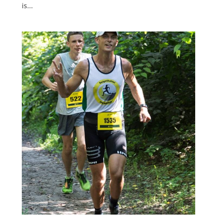
is...