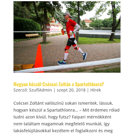
Hogyan készül Csécsei Zoltán a Spartathlonra?
Szerző:
SzuflAdmin
|
szept 20, 2018
|
Hírek
Csécsei Zoltánt valószínű sokan ismeritek, lássuk,
hogyan készül a Spartathlonra… – Mit érdemes rólad
tudni azon kívül, hogy futsz? Faipari mérnökként
nem találtam magamnak megfelelő munkát, így
lakásfelújításokkal kezdtem el foglalkozni és meg