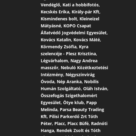
Vendéglő, Kati a hobbifotós,
Kecskés Erika, Király-pár Kft,
Kismindenes bolt, Kleineizel
Mátyásné, KOPO Csapat
Állatvédő Jogvédelmi Egyesület,
Kovács Katalin, Kovács Máté,
Körmendy Zsófia, Kyra
szelencéje - Plesz Krisztina,
Légvárhalom, Nagy Andrea
masszőr, Nebuló Közétkeztetési
Intézmény, Négyszínvirág
Óvoda, Nép Aranka, Nobilis
Humán Szolgáltató, Oláh István,
Összefogás Szigethalomért
Egyesület, Ötye klub, Papp
Melinda, Parsa Beauty Trading
Kft, Pilisi Parkerdő Zrt Tóth
Péter, Placc, Placc Büfé, Radnóti
Hanga, Rendek Zsolt és Tóth