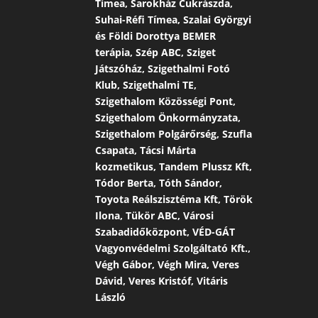
Tímea, Sarokház Cukrászda,
Suhai-Réfi Tímea, Szalai Györgyi
és Földi Dorottya BEMER
terápia, Szép ABC, Sziget
Játszóház, Szigethalmi Fotó
Klub, Szigethalmi TE,
Szigethalom Közösségi Pont,
Szigethalom Önkormányzata,
Szigethalom Polgárőrség, Szufla
Csapata, Tácsi Márta
kozmetikus, Tandem Plussz Kft,
Tódor Berta, Tóth Sándor,
Toyota Reálszisztéma Kft, Török
Ilona, Tükör ABC, Városi
Szabadidőközpont, VÉD-GÁT
Vagyonvédelmi Szolgáltató Kft.,
Végh Gábor, Végh Mira, Veres
Dávid, Veres Kristóf, Vitáris
László