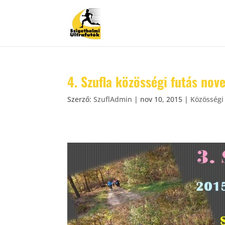
4. Szufla közösségi futás nov
Szerző:
SzuflAdmin
|
nov 10, 2015
|
Közösségi