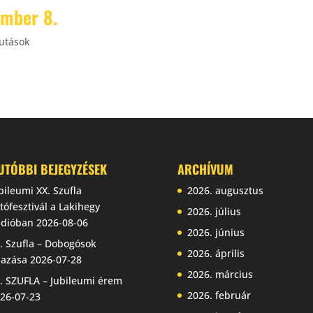
ember 8.
futások
UTÓBBI BEJEGYZÉSEK
ARCHÍVUM
bileumi XX. Szufla
2026. augusztus
tófesztivál a Lakihegy
2026. július
dióban
2026-08-06
2026. június
. Szufla – Dobogósok
2026. április
jazása
2026-07-28
2026. március
. SZUFLA – Jubileumi érem
2026. február
26-07-23