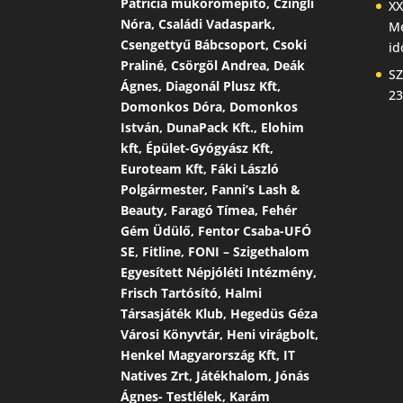
Patrícia műkörömépítő, Czingli
XX
Nóra, Családi Vadaspark,
Me
Csengettyű Bábcsoport, Csoki
id
Praliné, Csörgöl Andrea, Deák
SZ
Ágnes, Diagonál Plusz Kft,
23
Domonkos Dóra, Domonkos
István, DunaPack Kft., Elohim
kft, Épület-Gyógyász Kft,
Euroteam Kft, Fáki László
Polgármester, Fanni’s Lash &
Beauty, Faragó Tímea, Fehér
Gém Üdülő, Fentor Csaba-UFÓ
SE, Fitline, FONI – Szigethalom
Egyesített Népjóléti Intézmény,
Frisch Tartósító, Halmi
Társasjáték Klub, Hegedüs Géza
Városi Könyvtár, Heni virágbolt,
Henkel Magyarország Kft, IT
Natives Zrt, Játékhalom, Jónás
Ágnes- Testlélek, Karám