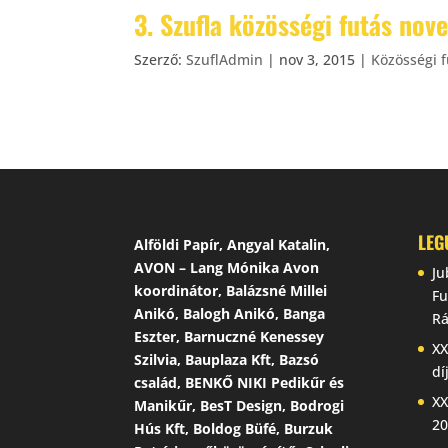
3. Szufla közösségi futás nov
Szerző:
SzuflAdmin
|
nov 3, 2015
|
Közösségi 
LEG
Alföldi Papír, Angyal Katalin,
AVON – Lang Mónika Avon
Ju
koordinátor, Balázsné Millei
Fu
Anikó, Balogh Anikó, Banga
Rá
Eszter, Barnuczné Kenessey
XX
Szilvia, Bauplaza Kft, Bazsó
dí
család, BENKŐ NIKI Pedikűr és
XX
Manikűr, BesT Design, Bodrogi
20
Hús Kft, Boldog Büfé, Burzuk