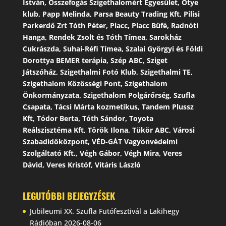
István, Összefogás Szigethalomért Egyesület, Ötye
klub, Papp Melinda, Parsa Beauty Trading Kft, Pilisi
Parkerdő Zrt Tóth Péter, Placc, Placc Büfé, Radnóti
Hanga, Rendek Zsolt és Tóth Tímea, Sarokház
Cukrászda, Suhai-Réfi Tímea, Szalai Györgyi és Földi
Dorottya BEMER terápia, Szép ABC, Sziget
Játszóház, Szigethalmi Fotó Klub, Szigethalmi TE,
Szigethalom Közösségi Pont, Szigethalom
Önkormányzata, Szigethalom Polgárőrség, Szufla
Csapata, Tácsi Márta kozmetikus, Tandem Plussz
Kft, Tódor Berta, Tóth Sándor, Toyota
Reálszisztéma Kft, Török Ilona, Tükör ABC, Városi
Szabadidőközpont, VÉD-GÁT Vagyonvédelmi
Szolgáltató Kft., Végh Gábor, Végh Mira, Veres
Dávid, Veres Kristóf, Vitáris László
LEGUTÓBBI BEJEGYZÉSEK
Jubileumi XX. Szufla Futófesztivál a Lakihegy
Rádióban
2026-08-06