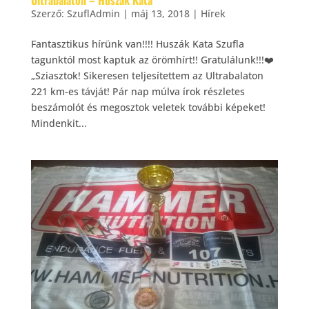
Szerző:
SzuflAdmin
|
máj 13, 2018
|
Hírek
Fantasztikus hírünk van!!!! Huszák Kata Szufla
tagunktól most kaptuk az örömhírt!! Gratulálunk!!!❤️
„Sziasztok! Sikeresen teljesítettem az Ultrabalaton
221 km-es távját! Pár nap múlva írok részletes
beszámolót és megosztok veletek további képeket!
Mindenkit...