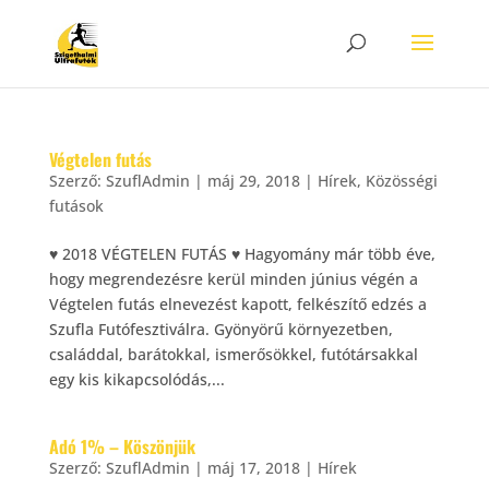
Végtelen futás
Szerző:
SzuflAdmin
|
máj 29, 2018
|
Hírek
,
Közösségi
futások
♥ 2018 VÉGTELEN FUTÁS ♥ Hagyomány már több éve,
hogy megrendezésre kerül minden június végén a
Végtelen futás elnevezést kapott, felkészítő edzés a
Szufla Futófesztiválra. Gyönyörű környezetben,
családdal, barátokkal, ismerősökkel, futótársakkal
egy kis kikapcsolódás,...
Adó 1% – Köszönjük
Szerző:
SzuflAdmin
|
máj 17, 2018
|
Hírek