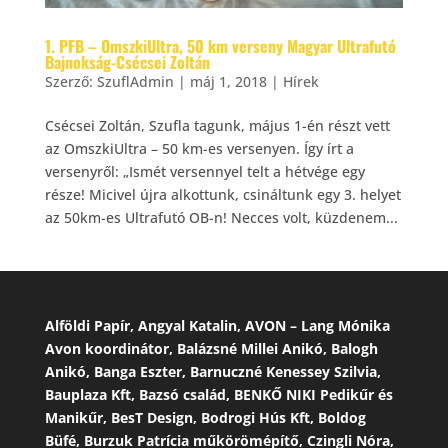
1. PFB – OmszkiUltra, 50 km verseny Magyar Ultrafutó
Bajnokság-Csécsei Zoltán
Szerző:
SzuflAdmin
|
máj 1, 2018
|
Hírek
Csécsei Zoltán, Szufla tagunk, május 1-én részt vett
az OmszkiUltra – 50 km-es versenyen. Így írt a
versenyről: „Ismét versennyel telt a hétvége egy
része! Micivel újra alkottunk, csináltunk egy 3. helyet
az 50km-es Ultrafutó OB-n! Necces volt, küzdenem...
Alföldi Papír, Angyal Katalin, AVON – Lang Mónika
Avon koordinátor, Balázsné Millei Anikó, Balogh
Anikó, Banga Eszter, Barnuczné Kenessey Szilvia,
Bauplaza Kft, Bazsó család, BENKŐ NIKI Pedikűr és
Manikűr, BesT Design, Bodrogi Hús Kft, Boldog
Büfé, Burzuk Patrícia műkörömépítő, Czingli Nóra,