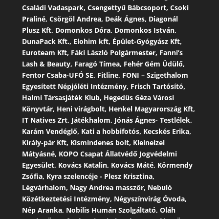
Családi Vadaspark, Csengettyű Bábcsoport, Csoki
Praliné, Csörgöl Andrea, Deák Ágnes, Diagonál
Plusz Kft, Domonkos Dóra, Domonkos István,
DunaPack Kft., Elohim kft, Épület-Gyógyász Kft,
Euroteam Kft, Fáki László Polgármester, Fanni’s
Lash & Beauty, Faragó Tímea, Fehér Gém Üdülő,
Fentor Csaba-UFÓ SE, Fitline, FONI – Szigethalom
Egyesített Népjóléti Intézmény, Frisch Tartósító,
Halmi Társasjáték Klub, Hegedüs Géza Városi
Könyvtár, Heni virágbolt, Henkel Magyarország Kft,
IT Natives Zrt, Játékhalom, Jónás Ágnes- Testlélek,
Karám Vendéglő, Kati a hobbifotós, Kecskés Erika,
Király-pár Kft, Kismindenes bolt, Kleineizel
Mátyásné, KOPO Csapat Állatvédő Jogvédelmi
Egyesület, Kovács Katalin, Kovács Máté, Körmendy
Zsófia, Kyra szelencéje - Plesz Krisztina,
Légvárhalom, Nagy Andrea masszőr, Nebuló
Közétkeztetési Intézmény, Négyszínvirág Óvoda,
Nép Aranka, Nobilis Humán Szolgáltató, Oláh