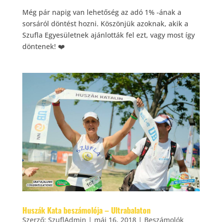
Még pár napig van lehetőség az adó 1% -ának a
sorsáról döntést hozni. Köszönjük azoknak, akik a
Szufla Egyesületnek ajánlották fel ezt, vagy most így
döntenek! ❤️
Huszák Kata beszámolója – Ultrabalaton
Szerző:
SzuflAdmin
|
máj 16, 2018
|
Beszámolók