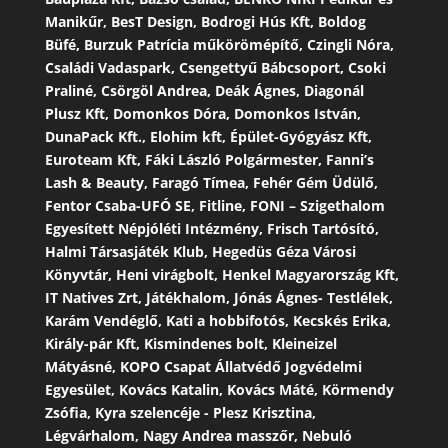
Manikűr, BesT Design, Bodrogi Hús Kft, Boldog
Büfé, Burzuk Patrícia műkörömépítő, Czingli Nóra,
Családi Vadaspark, Csengettyű Bábcsoport, Csoki
Praliné, Csörgöl Andrea, Deák Ágnes, Diagonál
Plusz Kft, Domonkos Dóra, Domonkos István,
DunaPack Kft., Elohim kft, Épület-Gyógyász Kft,
Euroteam Kft, Fáki László Polgármester, Fanni’s
Lash & Beauty, Faragó Tímea, Fehér Gém Üdülő,
Fentor Csaba-UFÓ SE, Fitline, FONI – Szigethalom
Egyesített Népjóléti Intézmény, Frisch Tartósító,
Halmi Társasjáték Klub, Hegedüs Géza Városi
Könyvtár, Heni virágbolt, Henkel Magyarország Kft,
IT Natives Zrt, Játékhalom, Jónás Ágnes- Testlélek,
Karám Vendéglő, Kati a hobbifotós, Kecskés Erika,
Király-pár Kft, Kismindenes bolt, Kleineizel
Mátyásné, KOPO Csapat Állatvédő Jogvédelmi
Egyesület, Kovács Katalin, Kovács Máté, Körmendy
Zsófia, Kyra szelencéje - Plesz Krisztina,
Légvárhalom, Nagy Andrea masszőr, Nebuló