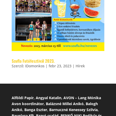
Szufla Futófesztivál 2023.
Szerző:
IDomonkos
|
febr 23, 2023
|
Hírek
Alföldi Papír, Angyal Katalin, AVON – Lang Mónika
Avon koordinátor, Balázsné Millei Anikó, Balogh
Anikó, Banga Eszter, Barnuczné Kenessey Szilvia,
Bauplaza Kft, Bazsó család, BENKŐ NIKI Pedikűr és