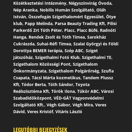
Közétkeztetési Intézmény, Négyszínvirág Óvoda,
Nép Aranka, Nobilis Humán Szolgáltató, Oláh
István, Összefogás Szigethalomért Egyesület, Ötye
klub, Papp Melinda, Parsa Beauty Trading Kft, Pilisi
Parkerdő Zrt Tóth Péter, Placc, Placc Büfé, Radnóti
Hanga, Rendek Zsolt és Tóth Tímea, Sarokház
Cukrászda, Suhai-Réfi Tímea, Szalai Györgyi és Földi
Dorottya BEMER terápia, Szép ABC, Sziget
Játszóház, Szigethalmi Fotó Klub, Szigethalmi TE,
Szigethalom Közösségi Pont, Szigethalom
Önkormányzata, Szigethalom Polgárőrség, Szufla
Csapata, Tácsi Márta kozmetikus, Tandem Plussz
Kft, Tódor Berta, Tóth Sándor, Toyota
Reálszisztéma Kft, Török Ilona, Tükör ABC, Városi
Szabadidőközpont, VÉD-GÁT Vagyonvédelmi
Szolgáltató Kft., Végh Gábor, Végh Mira, Veres
Dávid, Veres Kristóf, Vitáris László
LEGUTÓBBI BEJEGYZÉSEK