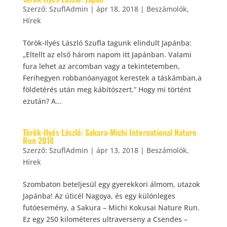
Szerző:
SzuflAdmin
|
ápr 18, 2018
|
Beszámolók
,
Hírek
Török-Ilyés László Szufla tagunk elindult Japánba:
„Eltellt az első három napom itt Japánban. Valami
fura lehet az arcomban vagy a tekintetemben,
Ferihegyen robbanóanyagot kerestek a táskámban,a
földetérés után meg kábítószert.” Hogy mi történt
ezután? A...
Török-Ilyés László: Sakura-Michi International Nature
Run 2018
Szerző:
SzuflAdmin
|
ápr 13, 2018
|
Beszámolók
,
Hírek
Szombaton beteljesül egy gyerekkori álmom, utazok
Japánba! Az úticél Nagoya, és egy különleges
futóesemény, a Sakura – Michi Kokusai Nature Run.
Ez egy 250 kilométeres ultraverseny a Csendes –