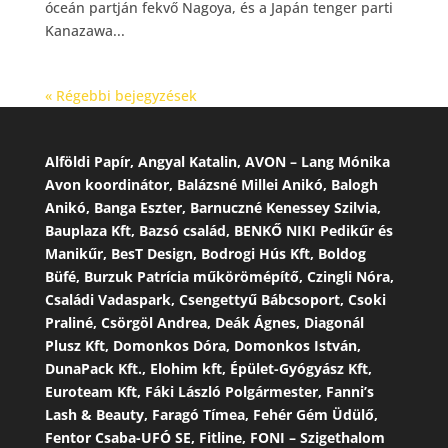
óceán partján fekvő Nagoya, és a Japán tenger parti
Kanazawa...
« Régebbi bejegyzések
Alföldi Papír, Angyal Katalin, AVON – Lang Mónika
Avon koordinátor, Balázsné Millei Anikó, Balogh
Anikó, Banga Eszter, Barnuczné Kenessey Szilvia,
Bauplaza Kft, Bazsó család, BENKŐ NIKI Pedikűr és
Manikűr, BesT Design, Bodrogi Hús Kft, Boldog
Büfé, Burzuk Patrícia műkörömépítő, Czingli Nóra,
Családi Vadaspark, Csengettyű Bábcsoport, Csoki
Praliné, Csörgöl Andrea, Deák Ágnes, Diagonál
Plusz Kft, Domonkos Dóra, Domonkos István,
DunaPack Kft., Elohim kft, Épület-Gyógyász Kft,
Euroteam Kft, Fáki László Polgármester, Fanni’s
Lash & Beauty, Faragó Tímea, Fehér Gém Üdülő,
Fentor Csaba-UFÓ SE, Fitline, FONI – Szigethalom