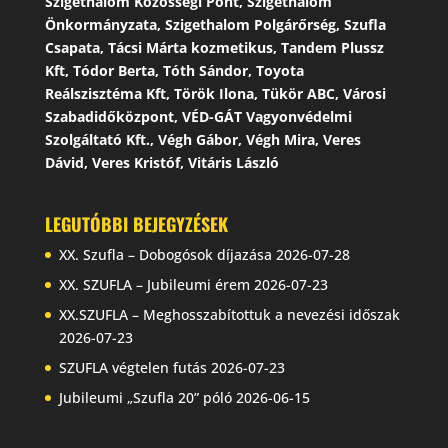
Szigethalom Közösségi Pont, Szigethalom
Önkormányzata, Szigethalom Polgárőrség, Szufla
Csapata, Tácsi Márta kozmetikus, Tandem Plussz
Kft, Tódor Berta, Tóth Sándor, Toyota
Reálszisztéma Kft, Török Ilona, Tükör ABC, Városi
Szabadidőközpont, VÉD-GÁT Vagyonvédelmi
Szolgáltató Kft., Végh Gábor, Végh Mira, Veres
Dávid, Veres Kristóf, Vitáris László
LEGUTÓBBI BEJEGYZÉSEK
XX. Szufla – Dobogósok díjazása
2026-07-28
XX. SZUFLA – Jubileumi érem
2026-07-23
XX.SZUFLA – Meghosszabítottuk a nevezési időszak
2026-07-23
SZUFLA végtelen futás
2026-07-23
Jubileumi „Szufla 20” póló
2026-06-15