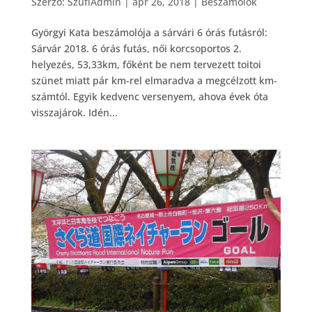
Szerző:
SzuflAdmin
|
ápr 26, 2018
|
Beszámolók
Györgyi Kata beszámolója a sárvári 6 órás futásról:
Sárvár 2018. 6 órás futás, női korcsoportos 2.
helyezés, 53,33km, főként be nem tervezett toitoi
szünet miatt pár km-rel elmaradva a megcélzott km-
számtól. Egyik kedvenc versenyem, ahova évek óta
visszajárok. Idén...