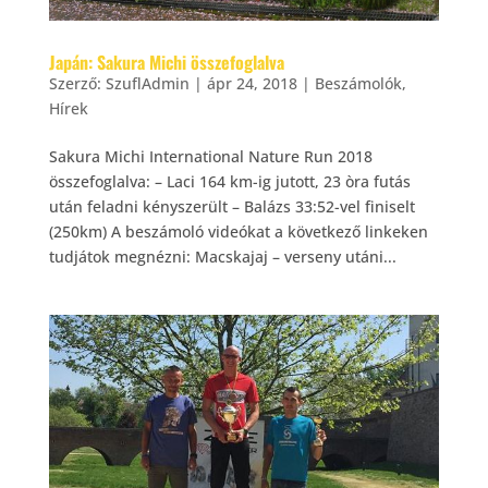
Japán: Sakura Michi összefoglalva
Szerző:
SzuflAdmin
|
ápr 24, 2018
|
Beszámolók
,
Hírek
Sakura Michi International Nature Run 2018
összefoglalva: – Laci 164 km-ig jutott, 23 òra futás
után feladni kényszerült – Balázs 33:52-vel finiselt
(250km) A beszámoló videókat a következő linkeken
tudjátok megnézni: Macskajaj – verseny utáni...