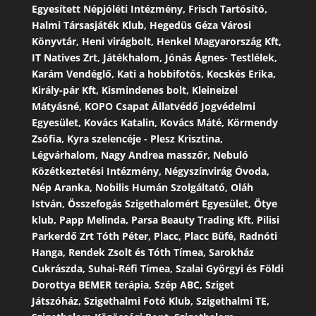
Egyesített Népjóléti Intézmény, Frisch Tartósító,
Halmi Társasjáték Klub, Hegedüs Géza Városi
Könyvtár, Heni virágbolt, Henkel Magyarország Kft,
IT Natives Zrt, Játékhalom, Jónás Ágnes- Testlélek,
Karám Vendéglő, Kati a hobbifotós, Kecskés Erika,
Király-pár Kft, Kismindenes bolt, Kleineizel
Mátyásné, KOPO Csapat Állatvédő Jogvédelmi
Egyesület, Kovács Katalin, Kovács Máté, Körmendy
Zsófia, Kyra szelencéje - Plesz Krisztina,
Légvárhalom, Nagy Andrea masszőr, Nebuló
Közétkeztetési Intézmény, Négyszínvirág Óvoda,
Nép Aranka, Nobilis Humán Szolgáltató, Oláh
István, Összefogás Szigethalomért Egyesület, Ötye
klub, Papp Melinda, Parsa Beauty Trading Kft, Pilisi
Parkerdő Zrt Tóth Péter, Placc, Placc Büfé, Radnóti
Hanga, Rendek Zsolt és Tóth Tímea, Sarokház
Cukrászda, Suhai-Réfi Tímea, Szalai Györgyi és Földi
Dorottya BEMER terápia, Szép ABC, Sziget
Játszóház, Szigethalmi Fotó Klub, Szigethalmi TE,