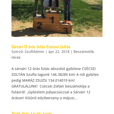
Sárvári 12 órás futás-Csécsei Zoltán
Szerző:
SzuflAdmin
|
ápr 22, 2018
|
Beszámolók
,
Hírek
A sárvári 12 órás futás abszolút győztese CSÉCSEI
ZOLTÁN Szufla tagunk 146.38285 km! A női győztes
pedig MARÁZ ZSUZSI 134.014019 km!
GRATULÁLUNK! Csécsei Zoltán beszámolója a
futásról: „Győzelem pályacsúccsal a Sárvári 12
óráson! Kitűnő edzőverseny a májusi...
Török-Ilyés László: Japán