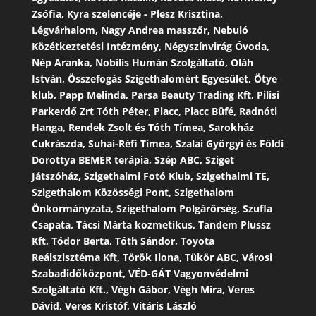
Zsófia, Kyra szelencéje - Plesz Krisztina,
Légvárhalom, Nagy Andrea masszőr, Nebuló
Közétkeztetési Intézmény, Négyszínvirág Óvoda,
Nép Aranka, Nobilis Humán Szolgáltató, Oláh
István, Összefogás Szigethalomért Egyesület, Ötye
klub, Papp Melinda, Parsa Beauty Trading Kft, Pilisi
Parkerdő Zrt Tóth Péter, Placc, Placc Büfé, Radnóti
Hanga, Rendek Zsolt és Tóth Tímea, Sarokház
Cukrászda, Suhai-Réfi Tímea, Szalai Györgyi és Földi
Dorottya BEMER terápia, Szép ABC, Sziget
Játszóház, Szigethalmi Fotó Klub, Szigethalmi TE,
Szigethalom Közösségi Pont, Szigethalom
Önkormányzata, Szigethalom Polgárőrség, Szufla
Csapata, Tácsi Márta kozmetikus, Tandem Plussz
Kft, Tódor Berta, Tóth Sándor, Toyota
Reálszisztéma Kft, Török Ilona, Tükör ABC, Városi
Szabadidőközpont, VÉD-GÁT Vagyonvédelmi
Szolgáltató Kft., Végh Gábor, Végh Mira, Veres
Dávid, Veres Kristóf, Vitáris László