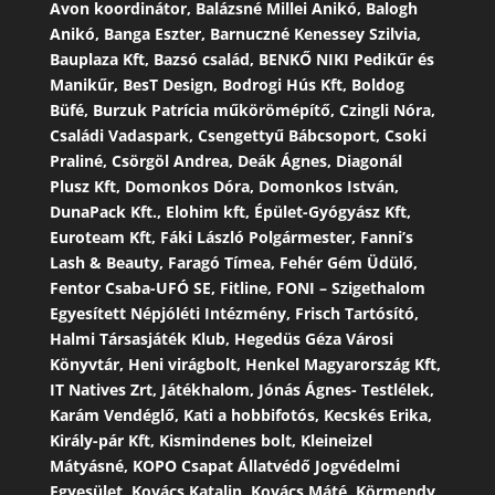
Avon koordinátor, Balázsné Millei Anikó, Balogh
Anikó, Banga Eszter, Barnuczné Kenessey Szilvia,
Bauplaza Kft, Bazsó család, BENKŐ NIKI Pedikűr és
Manikűr, BesT Design, Bodrogi Hús Kft, Boldog
Büfé, Burzuk Patrícia műkörömépítő, Czingli Nóra,
Családi Vadaspark, Csengettyű Bábcsoport, Csoki
Praliné, Csörgöl Andrea, Deák Ágnes, Diagonál
Plusz Kft, Domonkos Dóra, Domonkos István,
DunaPack Kft., Elohim kft, Épület-Gyógyász Kft,
Euroteam Kft, Fáki László Polgármester, Fanni’s
Lash & Beauty, Faragó Tímea, Fehér Gém Üdülő,
Fentor Csaba-UFÓ SE, Fitline, FONI – Szigethalom
Egyesített Népjóléti Intézmény, Frisch Tartósító,
Halmi Társasjáték Klub, Hegedüs Géza Városi
Könyvtár, Heni virágbolt, Henkel Magyarország Kft,
IT Natives Zrt, Játékhalom, Jónás Ágnes- Testlélek,
Karám Vendéglő, Kati a hobbifotós, Kecskés Erika,
Király-pár Kft, Kismindenes bolt, Kleineizel
Mátyásné, KOPO Csapat Állatvédő Jogvédelmi
Egyesület, Kovács Katalin, Kovács Máté, Körmendy