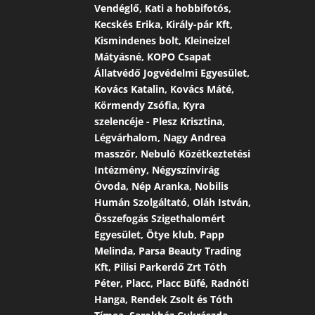
Vendéglő, Kati a hobbifotós,
Kecskés Erika, Király-pár Kft,
Kismindenes bolt, Kleineizel
Mátyásné, KOPO Csapat
Állatvédő Jogvédelmi Egyesület,
Kovács Katalin, Kovács Máté,
Körmendy Zsófia, Kyra
szelencéje - Plesz Krisztina,
Légvárhalom, Nagy Andrea
masszőr, Nebuló Közétkeztetési
Intézmény, Négyszínvirág
Óvoda, Nép Aranka, Nobilis
Humán Szolgáltató, Oláh István,
Összefogás Szigethalomért
Egyesület, Ötye klub, Papp
Melinda, Parsa Beauty Trading
Kft, Pilisi Parkerdő Zrt Tóth
Péter, Placc, Placc Büfé, Radnóti
Hanga, Rendek Zsolt és Tóth