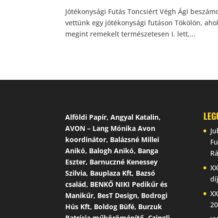
Jótékonysági Futás Toncsiért Végh Ági beszámol
vettünk egy jótékonysági futáson Tökölön, ahol
megint remekelt természetesen I. lett,...
LEG
Alföldi Papír, Angyal Katalin,
AVON – Lang Mónika Avon
Ju
koordinátor, Balázsné Millei
Fu
Anikó, Balogh Anikó, Banga
Rá
Eszter, Barnuczné Kenessey
XX
Szilvia, Bauplaza Kft, Bazsó
dí
család, BENKŐ NIKI Pedikűr és
XX
Manikűr, BesT Design, Bodrogi
20
Hús Kft, Boldog Büfé, Burzuk
Patrícia műkörömépítő, Czingli