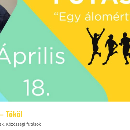
 – Tököl
ek
,
Közösségi futások