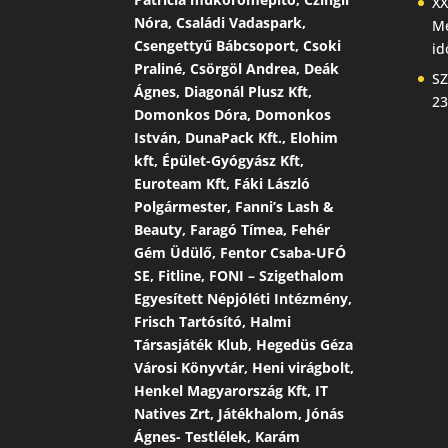
XX
Nóra, Családi Vadaspark,
Me
Csengettyű Bábcsoport, Csoki
id
Praliné, Csörgöl Andrea, Deák
SZ
Ágnes, Diagonál Plusz Kft,
23
Domonkos Dóra, Domonkos
István, DunaPack Kft., Elohim
kft, Épület-Gyógyász Kft,
Euroteam Kft, Fáki László
Polgármester, Fanni’s Lash &
Beauty, Faragó Tímea, Fehér
Gém Üdülő, Fentor Csaba-UFÓ
SE, Fitline, FONI – Szigethalom
Egyesített Népjóléti Intézmény,
Frisch Tartósító, Halmi
Társasjáték Klub, Hegedüs Géza
Városi Könyvtár, Heni virágbolt,
Henkel Magyarország Kft, IT
Natives Zrt, Játékhalom, Jónás
Ágnes- Testlélek, Karám