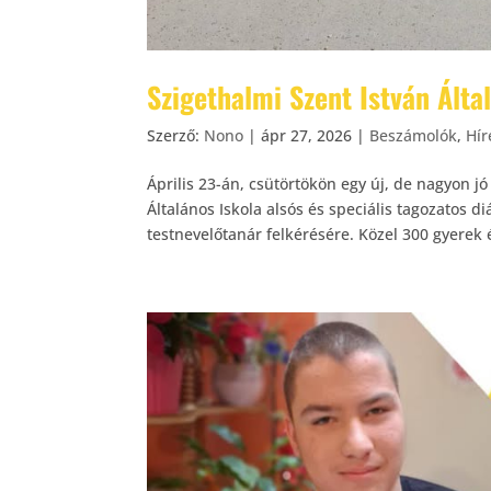
Szigethalmi Szent István Álta
Szerző:
Nono
|
ápr 27, 2026
|
Beszámolók
,
Hír
Április 23-án, csütörtökön egy új, de nagyon 
Általános Iskola alsós és speciális tagozatos d
testnevelőtanár felkérésére. Közel 300 gyerek é