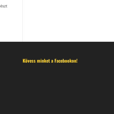
részt
Kövess minket a Facebookon!