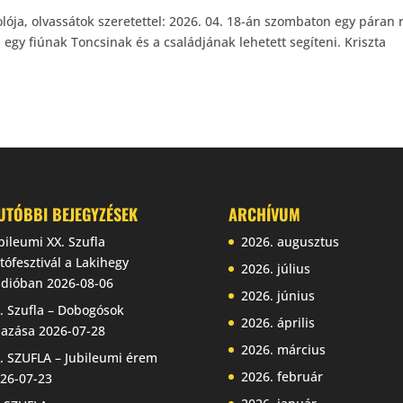
ója, olvassátok szeretettel: 2026. 04. 18-án szombaton egy páran 
 egy fiúnak Toncsinak és a családjának lehetett segíteni. Kriszta
UTÓBBI BEJEGYZÉSEK
ARCHÍVUM
bileumi XX. Szufla
2026. augusztus
tófesztivál a Lakihegy
2026. július
dióban
2026-08-06
2026. június
. Szufla – Dobogósok
2026. április
jazása
2026-07-28
2026. március
. SZUFLA – Jubileumi érem
2026. február
26-07-23