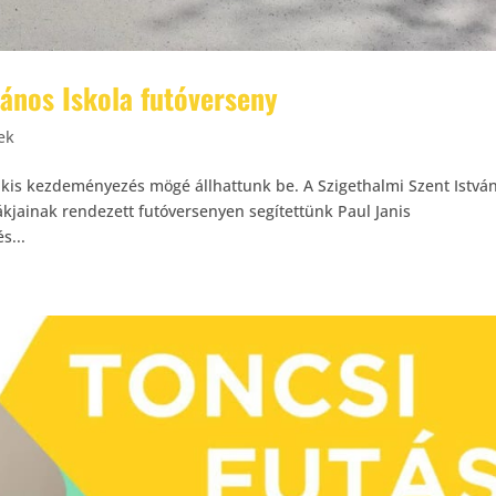
lános Iskola futóverseny
ek
jó kis kezdeményezés mögé állhattunk be. A Szigethalmi Szent Istvá
iákjainak rendezett futóversenyen segítettünk Paul Janis
s...