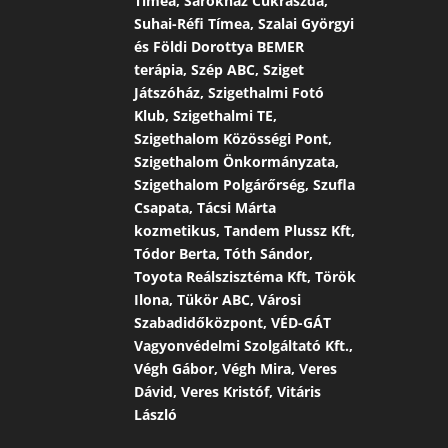
Tímea, Sarokház Cukrászda,
Suhai-Réfi Tímea, Szalai Györgyi
és Földi Dorottya BEMER
terápia, Szép ABC, Sziget
Játszóház, Szigethalmi Fotó
Klub, Szigethalmi TE,
Szigethalom Közösségi Pont,
Szigethalom Önkormányzata,
Szigethalom Polgárőrség, Szufla
Csapata, Tácsi Márta
kozmetikus, Tandem Plussz Kft,
Tódor Berta, Tóth Sándor,
Toyota Reálszisztéma Kft, Török
Ilona, Tükör ABC, Városi
Szabadidőközpont, VÉD-GÁT
Vagyonvédelmi Szolgáltató Kft.,
Végh Gábor, Végh Mira, Veres
Dávid, Veres Kristóf, Vitáris
László