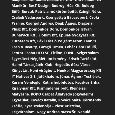
Manikűr, BesT Design, Bodrogi Hús Kft, Boldog
Büfé, Burzuk Patrícia műkörömépítő, Czingli Nóra,
Családi Vadaspark, Csengettyű Bábcsoport, Csoki
Praliné, Csörgöl Andrea, Deák Ágnes, Diagonál
Plusz Kft, Domonkos Dóra, Domonkos István,
DunaPack Kft., Elohim kft, Épület-Gyógyász Kft,
Euroteam Kft, Fáki László Polgármester, Fanni’s
Lash & Beauty, Faragó Tímea, Fehér Gém Üdülő,
Fentor Csaba-UFÓ SE, Fitline, FONI – Szigethalom
Egyesített Népjóléti Intézmény, Frisch Tartósító,
Halmi Társasjáték Klub, Hegedüs Géza Városi
Könyvtár, Heni virágbolt, Henkel Magyarország Kft,
IT Natives Zrt, Játékhalom, Jónás Ágnes- Testlélek,
Karám Vendéglő, Kati a hobbifotós, Kecskés Erika,
Király-pár Kft, Kismindenes bolt, Kleineizel
Mátyásné, KOPO Csapat Állatvédő Jogvédelmi
Egyesület, Kovács Katalin, Kovács Máté, Körmendy
Zsófia, Kyra szelencéje - Plesz Krisztina,
Légvárhalom, Nagy Andrea masszőr, Nebuló