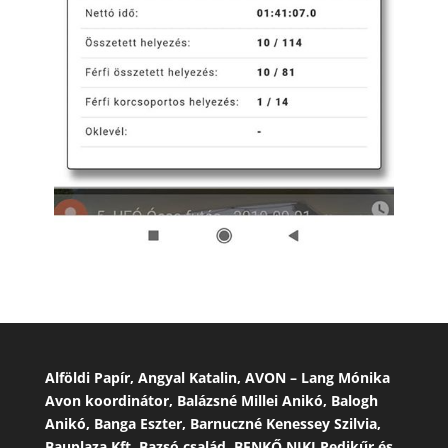
Alföldi Papír, Angyal Katalin, AVON – Lang Mónika
Avon koordinátor, Balázsné Millei Anikó, Balogh
Anikó, Banga Eszter, Barnuczné Kenessey Szilvia,
Bauplaza Kft, Bazsó család, BENKŐ NIKI Pedikűr és