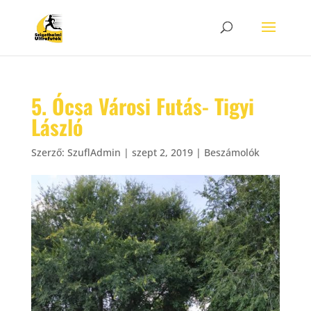
5. Ócsa Városi Futás- Tigyi
László
Szerző:
SzuflAdmin
|
szept 2, 2019
|
Beszámolók