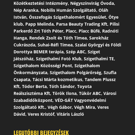
Közétkeztetési Intézmény, Négyszínvirág Óvoda,
Nép Aranka, Nobilis Humán Szolgáltató, Oláh
István, Összefogás Szigethalomért Egyesület, Ötye
klub, Papp Melinda, Parsa Beauty Trading Kft, Pilisi
Parkerdő Zrt Tóth Péter, Placc, Placc Büfé, Radnóti
Hanga, Rendek Zsolt és Tóth Tímea, Sarokház
Cukrászda, Suhai-Réfi Tímea, Szalai Györgyi és Földi
Dorottya BEMER terápia, Szép ABC, Sziget
Játszóház, Szigethalmi Fotó Klub, Szigethalmi TE,
Szigethalom Közösségi Pont, Szigethalom
Önkormányzata, Szigethalom Polgárőrség, Szufla
Csapata, Tácsi Márta kozmetikus, Tandem Plussz
Kft, Tódor Berta, Tóth Sándor, Toyota
Reálszisztéma Kft, Török Ilona, Tükör ABC, Városi
Szabadidőközpont, VÉD-GÁT Vagyonvédelmi
Szolgáltató Kft., Végh Gábor, Végh Mira, Veres
Dávid, Veres Kristóf, Vitáris László
LEGUTÓBBI BEJEGYZÉSEK