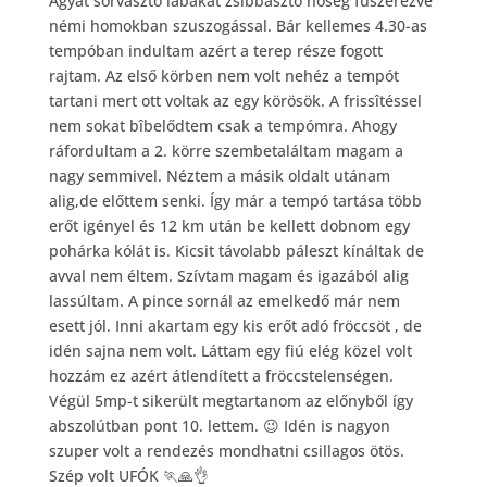
Agyat sorvasztó lábakat zsibbasztó hőség fűszerezve
némi homokban szuszogással. Bár kellemes 4.30-as
tempóban indultam azért a terep része fogott
rajtam. Az első körben nem volt nehéz a tempót
tartani mert ott voltak az egy körösök. A frissî
téssel
nem sokat bîbelődtem csak a tempómra. Ahogy
ráfordultam a 2. körre szembetaláltam magam a
nagy semmivel. Néztem a másik oldalt utánam
alig,de előttem senki. Így már a tempó tartása több
erőt igényel és 12 km után be kellett dobnom egy
pohárka kólát is. Kicsit távolabb páleszt kínáltak de
avval nem éltem. Szívtam magam és igazából alig
lassúltam. A pince sornál az emelkedő már nem
esett jól. Inni akartam egy kis erőt adó fröccsöt , de
idén sajna nem volt. Láttam egy fiú elég közel volt
hozzám ez azért átlendített a fröccstelenségen.
Végül 5mp-t sikerült megtartanom az előnyből így
abszolútban pont 10. lettem.
😉
Idén is nagyon
szuper volt a rendezés mondhatni csillagos ötös.
Szép volt UFÓK
🏃
🙏
👌