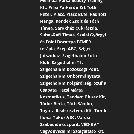
Melinda, Parsa Beauty Trading
Kft, Pilisi Parkerdő Zrt Tóth
Péter, Placc, Placc Büfé, Radnóti
Hanga, Rendek Zsolt és Tóth
Tímea, Sarokház Cukrászda,
Suhai-Réfi Tímea, Szalai Györgyi
és Földi Dorottya BEMER
terápia, Szép ABC, Sziget
Játszóház, Szigethalmi Fotó
Klub, Szigethalmi TE,
Szigethalom Közösségi Pont,
Szigethalom Önkormányzata,
Szigethalom Polgárőrség, Szufla
Csapata, Tácsi Márta
kozmetikus, Tandem Plussz Kft,
Tódor Berta, Tóth Sándor,
Toyota Reálszisztéma Kft, Török
Ilona, Tükör ABC, Városi
Szabadidőközpont, VÉD-GÁT
Vagyonvédelmi Szolgáltató Kft.,