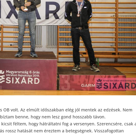
s OB volt. Az elmúlt időszakban elég jól mentek az edzések. Nem
 bíztam benne, hogy nem lesz gond hosszabb távon.
kicsit féltem, hogy hátráltatni fog a versenyen. Szerencsére, csak 
más rossz hatását nem éreztem a betegségnek. Visszafogottan