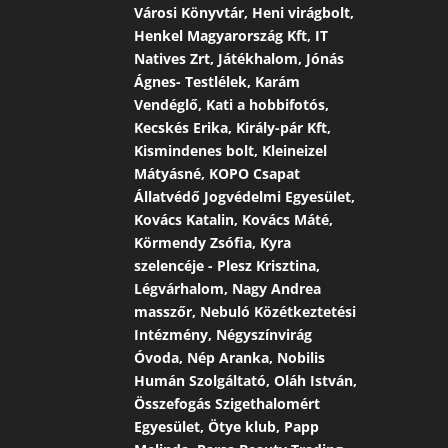
Városi Könyvtár, Heni virágbolt,
Henkel Magyarország Kft, IT
Natives Zrt, Játékhalom, Jónás
Ágnes- Testlélek, Karám
Vendéglő, Kati a hobbifotós,
Kecskés Erika, Király-pár Kft,
Kismindenes bolt, Kleineizel
Mátyásné, KOPO Csapat
Állatvédő Jogvédelmi Egyesület,
Kovács Katalin, Kovács Máté,
Körmendy Zsófia, Kyra
szelencéje - Plesz Krisztina,
Légvárhalom, Nagy Andrea
masszőr, Nebuló Közétkeztetési
Intézmény, Négyszínvirág
Óvoda, Nép Aranka, Nobilis
Humán Szolgáltató, Oláh István,
Összefogás Szigethalomért
Egyesület, Ötye klub, Papp