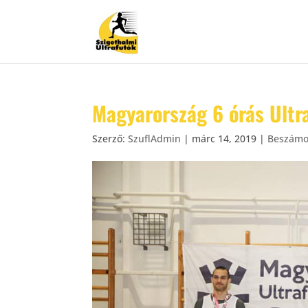
Magyarország 6 órás Ult
Szerző:
SzuflAdmin
|
márc 14, 2019
|
Beszámo