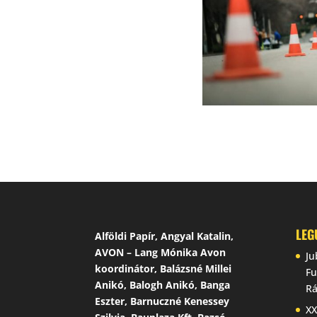
LEG
Alföldi Papír, Angyal Katalin,
AVON – Lang Mónika Avon
Ju
koordinátor, Balázsné Millei
Fu
Anikó, Balogh Anikó, Banga
Rá
Eszter, Barnuczné Kenessey
XX