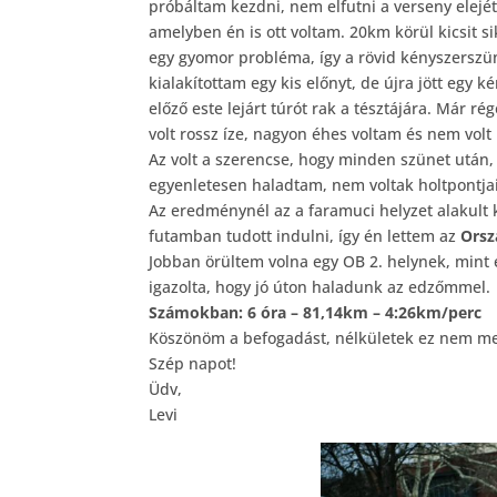
próbáltam kezdni, nem elfutni a verseny elejé
amelyben én is ott voltam. 20km körül kicsit si
egy gyomor probléma, így a rövid kényszerszün
kialakítottam egy kis előnyt, de újra jött egy 
előző este lejárt túrót rak a tésztájára. Már 
volt rossz íze, nagyon éhes voltam és nem vol
Az volt a szerencse, hogy minden szünet után,
egyenletesen haladtam, nem voltak holtpontja
Az eredménynél az a faramuci helyzet alakult 
futamban tudott indulni, így én lettem az
Orsz
Jobban örültem volna egy OB 2. helynek, mint 
igazolta, hogy jó úton haladunk az edzőmmel.
Számokban: 6 óra – 81,14km – 4:26km/perc
Köszönöm a befogadást, nélkületek ez nem me
Szép napot!
Üdv,
Levi