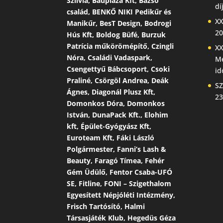
Szilvia, Bauplaza Kft, Bazsó
dí
család, BENKŐ NIKI Pedikűr és
XX
Manikűr, BesT Design, Bodrogi
20
Hús Kft, Boldog Büfé, Burzuk
Patrícia műkörömépítő, Czingli
XX
Nóra, Családi Vadaspark,
Me
Csengettyű Bábcsoport, Csoki
id
Praliné, Csörgöl Andrea, Deák
SZ
Ágnes, Diagonál Plusz Kft,
23
Domonkos Dóra, Domonkos
István, DunaPack Kft., Elohim
kft, Épület-Gyógyász Kft,
Euroteam Kft, Fáki László
Polgármester, Fanni’s Lash &
Beauty, Faragó Tímea, Fehér
Gém Üdülő, Fentor Csaba-UFÓ
SE, Fitline, FONI – Szigethalom
Egyesített Népjóléti Intézmény,
Frisch Tartósító, Halmi
Társasjáték Klub, Hegedüs Géza