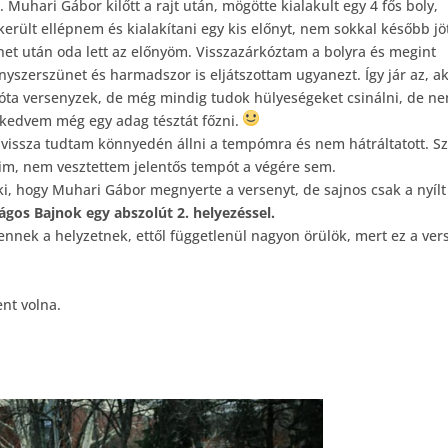
t. Muhari Gá
bor kilőtt a rajt után, mögötte kialakult egy 4 fős boly,
került ellépnem és kialakítani egy kis előnyt, nem sokkal később jö
et után oda lett az előnyöm. Visszazárkóztam a bolyra és megint
kényszerszünet és harmadszor is eljátszottam ugyanezt. Így jár az, ak
régóta versenyzek, de még mindig tudok hülyeségeket csinálni, de n
t kedvem még egy adag tésztát főzni.
 vissza tudtam könnyedén állni a tempómra és nem hátráltatott. S
im, nem vesztettem jelentős tempót a végére sem.
ki, hogy Muhari Gábor megnyerte a versenyt, de sajnos csak a nyílt
ágos Bajnok egy abszolút 2. helyezéssel.
ennek a helyzetnek, ettől függetlenül nagyon örülök, mert ez a ver
nt volna.