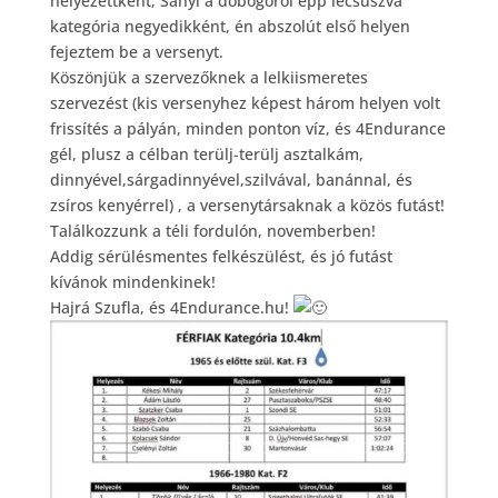
helyezettként, Sanyi a dobogóról épp lecsúszva
kategória negyedikként, én abszolút első helyen
fejeztem be a versenyt.
Köszönjük a szervezőknek a lelkiismeretes
szervezést (kis versenyhez képest három helyen volt
frissítés a pályán, minden ponton víz, és 4Endurance
gél, plusz a célban terülj-terülj asztalkám,
dinnyével,sárgadinnyével,szilvával, banánnal, és
zsíros kenyérrel) , a versenytársaknak a közös futást!
Találkozzunk a téli fordulón, novemberben!
Addig sérülésmentes felkészülést, és jó futást
kívánok mindenkinek!
Hajrá Szufla, és 4Endurance.hu!