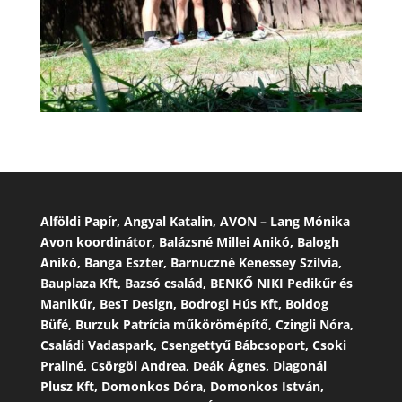
Alföldi Papír, Angyal Katalin, AVON – Lang Mónika
Avon koordinátor, Balázsné Millei Anikó, Balogh
Anikó, Banga Eszter, Barnuczné Kenessey Szilvia,
Bauplaza Kft, Bazsó család, BENKŐ NIKI Pedikűr és
Manikűr, BesT Design, Bodrogi Hús Kft, Boldog
Büfé, Burzuk Patrícia műkörömépítő, Czingli Nóra,
Családi Vadaspark, Csengettyű Bábcsoport, Csoki
Praliné, Csörgöl Andrea, Deák Ágnes, Diagonál
Plusz Kft, Domonkos Dóra, Domonkos István,