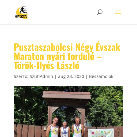
Pusztaszabolcsi Négy Évszak
Maraton nyári forduló –
Török-Ilyés László
Szerző:
SzuflAdmin
|
aug 23, 2020
|
Beszámolók