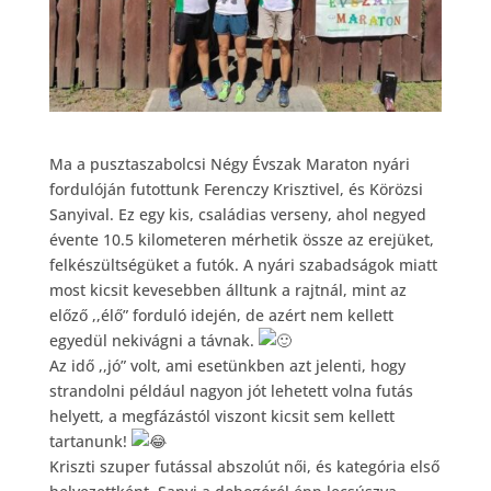
Ma a pusztaszabolcsi Négy Évszak Maraton nyári
fordulóján futottunk Ferenczy Krisztivel, és Körözsi
Sanyival. Ez egy kis, családias verseny, ahol negyed
évente 10.5 kilometeren mérhetik össze az erejüket,
felkészültségüket a futók. A nyári szabadságok miatt
most kicsit kevesebben álltunk a rajtnál, mint az
előző ,,élő” forduló idején, de azért nem kellett
egyedül nekivágni a távnak.
Az idő ,,jó” volt, ami esetünkben azt jelenti, hogy
strandolni például nagyon jót lehetett volna futás
helyett, a megfázástól viszont kicsit sem kellett
tartanunk!
Kriszti szuper futással abszolút női, és kategória első