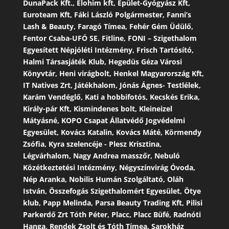
DunaPack Kft., Elohim kft, Épület-Gyógyász Kft,
Euroteam Kft, Fáki László Polgármester, Fanni’s
Lash & Beauty, Faragó Tímea, Fehér Gém Üdülő,
Fentor Csaba-UFÓ SE, Fitline, FONI – Szigethalom
Egyesített Népjóléti Intézmény, Frisch Tartósító,
Halmi Társasjáték Klub, Hegedüs Géza Városi
Könyvtár, Heni virágbolt, Henkel Magyarország Kft,
IT Natives Zrt, Játékhalom, Jónás Ágnes- Testlélek,
Karám Vendéglő, Kati a hobbifotós, Kecskés Erika,
Király-pár Kft, Kismindenes bolt, Kleineizel
Mátyásné, KOPO Csapat Állatvédő Jogvédelmi
Egyesület, Kovács Katalin, Kovács Máté, Körmendy
Zsófia, Kyra szelencéje - Plesz Krisztina,
Légvárhalom, Nagy Andrea masszőr, Nebuló
Közétkeztetési Intézmény, Négyszínvirág Óvoda,
Nép Aranka, Nobilis Humán Szolgáltató, Oláh
István, Összefogás Szigethalomért Egyesület, Ötye
klub, Papp Melinda, Parsa Beauty Trading Kft, Pilisi
Parkerdő Zrt Tóth Péter, Placc, Placc Büfé, Radnóti
Hanga, Rendek Zsolt és Tóth Tímea, Sarokház