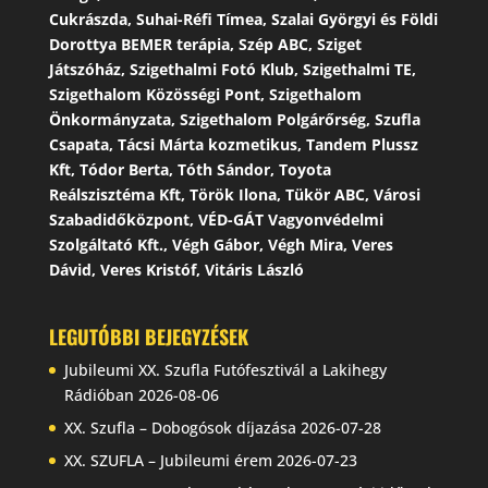
Cukrászda, Suhai-Réfi Tímea, Szalai Györgyi és Földi
Dorottya BEMER terápia, Szép ABC, Sziget
Játszóház, Szigethalmi Fotó Klub, Szigethalmi TE,
Szigethalom Közösségi Pont, Szigethalom
Önkormányzata, Szigethalom Polgárőrség, Szufla
Csapata, Tácsi Márta kozmetikus, Tandem Plussz
Kft, Tódor Berta, Tóth Sándor, Toyota
Reálszisztéma Kft, Török Ilona, Tükör ABC, Városi
Szabadidőközpont, VÉD-GÁT Vagyonvédelmi
Szolgáltató Kft., Végh Gábor, Végh Mira, Veres
Dávid, Veres Kristóf, Vitáris László
LEGUTÓBBI BEJEGYZÉSEK
Jubileumi XX. Szufla Futófesztivál a Lakihegy
Rádióban
2026-08-06
XX. Szufla – Dobogósok díjazása
2026-07-28
XX. SZUFLA – Jubileumi érem
2026-07-23