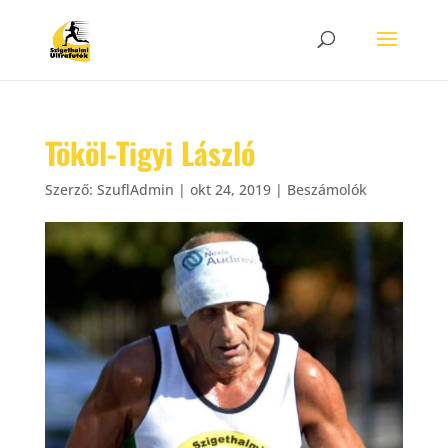
Tököl-Tigyi László
Szerző:
SzuflAdmin
|
okt 24, 2019
|
Beszámolók