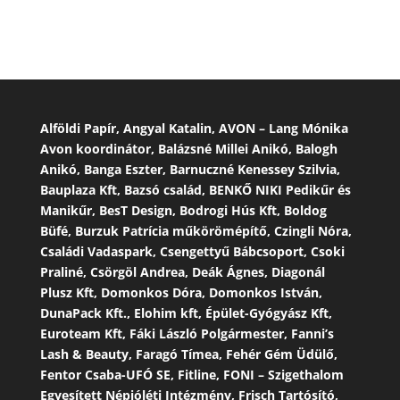
Alföldi Papír, Angyal Katalin, AVON – Lang Mónika
Avon koordinátor, Balázsné Millei Anikó, Balogh
Anikó, Banga Eszter, Barnuczné Kenessey Szilvia,
Bauplaza Kft, Bazsó család, BENKŐ NIKI Pedikűr és
Manikűr, BesT Design, Bodrogi Hús Kft, Boldog
Büfé, Burzuk Patrícia műkörömépítő, Czingli Nóra,
Családi Vadaspark, Csengettyű Bábcsoport, Csoki
Praliné, Csörgöl Andrea, Deák Ágnes, Diagonál
Plusz Kft, Domonkos Dóra, Domonkos István,
DunaPack Kft., Elohim kft, Épület-Gyógyász Kft,
Euroteam Kft, Fáki László Polgármester, Fanni’s
Lash & Beauty, Faragó Tímea, Fehér Gém Üdülő,
Fentor Csaba-UFÓ SE, Fitline, FONI – Szigethalom
Egyesített Népjóléti Intézmény, Frisch Tartósító,