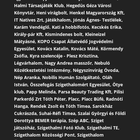
Halmi Társasjáték Klub, Hegedüs Géza Városi
Könyvtár, Heni virágbolt, Henkel Magyarország Kft,
IT Natives Zrt, Játékhalom, Jónás Ágnes- Testlélek,
Karám Vendéglő, Kati a hobbifotós, Kecskés Erika,
Király-pár Kft, Kismindenes bolt, Kleineizel
Mátyásné, KOPO Csapat Állatvédő Jogvédelmi
Egyesület, Kovács Katalin, Kovács Máté, Körmendy
Zsófia, Kyra szelencéje - Plesz Krisztina,
Légvárhalom, Nagy Andrea masszőr, Nebuló
Közétkeztetési Intézmény, Négyszínvirág Óvoda,
Nép Aranka, Nobilis Humán Szolgáltató, Oláh
István, Összefogás Szigethalomért Egyesület, Ötye
klub, Papp Melinda, Parsa Beauty Trading Kft, Pilisi
Parkerdő Zrt Tóth Péter, Placc, Placc Büfé, Radnóti
Hanga, Rendek Zsolt és Tóth Tímea, Sarokház
Cukrászda, Suhai-Réfi Tímea, Szalai Györgyi és Földi
Dorottya BEMER terápia, Szép ABC, Sziget
Játszóház, Szigethalmi Fotó Klub, Szigethalmi TE,
Szigethalom Közösségi Pont, Szigethalom