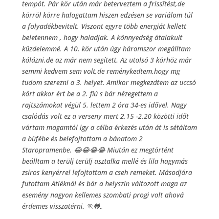
tempót. Pár kör után már beterveztem a frissîtést,de
körröl körre halogattam hiszen edzésen se variálom túl
a folyadékbevitelt. Viszont egyre több energiát kellett
beletennem , hogy haladjak. A könnyedség átalakult
küzdelemmé. A 10. kör után úgy háromszor megálltam
kólázni,de az már nem segített. Az utolsó 3 körhöz már
semmi kedvem sem volt,de reménykedtem,hogy mg
tudom szerezni a 3. helyet. Amikor megkezdtem az uccsó
kört akkor ért be a 2. fiú s bár nézegettem a
rajtszámokat végül 5. lettem 2 óra 34-es idővel. Nagy
csalódás volt ez a verseny mert 2.15 -2.20 közötti időt
vártam magamtól így a célba érkezés után át is sétáltam
a büfébe és belefojtottam a bánatom 2
Staropramenbe.
😂
😂
😂
😂
Miután ez megtörtént
beálltam a terülj terülj asztalka mellé és lila hagymás
zsíros kenyérrel lefojtottam a cseh remeket. Másodjára
futottam Atiéknál és bár a helyszín változott maga az
esemény nagyon kellemes szombati progi volt ahová
érdemes visszatérni.
🏃
🐸
„