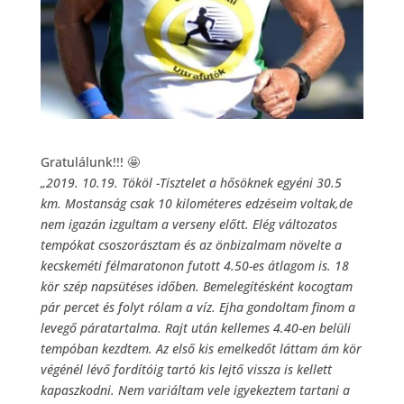
Gratulálunk!!!
🤩
„2019. 10.19. Tököl -Tisztelet a hősöknek egyéni 30.5
km. Mostanság csak 10 kilométeres edzéseim voltak,de
nem igazán izgultam a verseny előtt. Elég változatos
tempókat csoszorásztam és az önbizalmam növelte a
kecskeméti félmaratonon futott 4.50-es átlagom is. 18
kör szép napsütéses időben. Bemelegítésként kocogtam
pár percet és folyt rólam a víz. Ejha gondoltam finom a
levegő páratartalma. Rajt után kellemes 4.40-en belüli
tempóban kezdtem. Az első kis emelk
edőt láttam ám kör
végénél lévő fordítóig tartó kis lejtő vissza is kellett
kapaszkodni. Nem variáltam vele igyekeztem tartani a