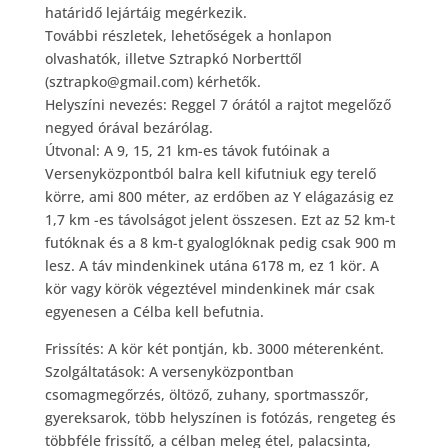
határidő lejártáig megérkezik.
További részletek, lehetőségek a honlapon
olvashatók, illetve Sztrapkó Norberttől
(sztrapko@gmail.com) kérhetők.
Helyszíni nevezés: Reggel 7 órától a rajtot megelőző
negyed órával bezárólag.
Útvonal: A 9, 15, 21 km-es távok futóinak a
Versenyközpontból balra kell kifutniuk egy terelő
körre, ami 800 méter, az erdőben az Y elágazásig ez
1,7 km -es távolságot jelent összesen. Ezt az 52 km-t
futóknak és a 8 km-t gyaloglóknak pedig csak 900 m
lesz. A táv mindenkinek utána 6178 m, ez 1 kör. A
kör vagy körök végeztével mindenkinek már csak
egyenesen a Célba kell befutnia.
Frissítés: A kör két pontján, kb. 3000 méterenként.
Szolgáltatások: A versenyközpontban
csomagmegőrzés, öltöző, zuhany, sportmasszőr,
gyereksarok, több helyszínen is fotózás, rengeteg és
többféle frissítő, a célban meleg étel, palacsinta,