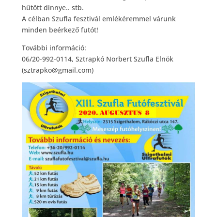
hűtött dinnye.. stb.
A célban Szufla fesztivál emlékéremmel várunk
minden beérkező futót!
További információ:
06/20-992-0114, Sztrapkó Norbert Szufla Elnök
(sztrapko@gmail.com)