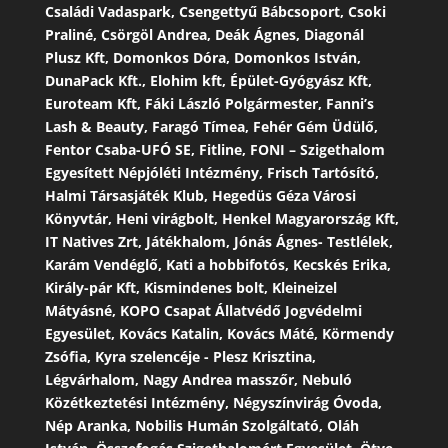
Családi Vadaspark, Csengettyű Bábcsoport, Csoki
Praliné, Csörgöl Andrea, Deák Ágnes, Diagonál
Plusz Kft, Domonkos Dóra, Domonkos István,
DunaPack Kft., Elohim kft, Épület-Gyógyász Kft,
Euroteam Kft, Fáki László Polgármester, Fanni’s
Lash & Beauty, Faragó Tímea, Fehér Gém Üdülő,
Fentor Csaba-UFÓ SE, Fitline, FONI – Szigethalom
Egyesített Népjóléti Intézmény, Frisch Tartósító,
Halmi Társasjáték Klub, Hegedüs Géza Városi
Könyvtár, Heni virágbolt, Henkel Magyarország Kft,
IT Natives Zrt, Játékhalom, Jónás Ágnes- Testlélek,
Karám Vendéglő, Kati a hobbifotós, Kecskés Erika,
Király-pár Kft, Kismindenes bolt, Kleineizel
Mátyásné, KOPO Csapat Állatvédő Jogvédelmi
Egyesület, Kovács Katalin, Kovács Máté, Körmendy
Zsófia, Kyra szelencéje - Plesz Krisztina,
Légvárhalom, Nagy Andrea masszőr, Nebuló
Közétkeztetési Intézmény, Négyszínvirág Óvoda,
Nép Aranka, Nobilis Humán Szolgáltató, Oláh