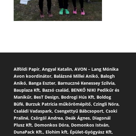
Alföldi Papír, Angyal Katalin, AVON – Lang Mónika
Avon koordinátor, Balázsné Millei Anikó, Balogh
Anikó, Banga Eszter, Barnuczné Kenessey Szilvia,
Bauplaza Kft, Bazsó család, BENKŐ NIKI Pedikűr és
Manikűr, BesT Design, Bodrogi Hús Kft, Boldog
Büfé, Burzuk Patrícia műkörömépítő, Czingli Nóra,
Családi Vadaspark, Csengettyű Bábcsoport, Csoki
Praliné, Csörgöl Andrea, Deák Ágnes, Diagonál
Plusz Kft, Domonkos Dóra, Domonkos István,
DunaPack Kft., Elohim kft, Épület-Gyógyász Kft,