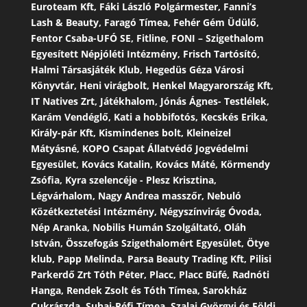
Euroteam Kft, Fáki László Polgármester, Fanni’s
Lash & Beauty, Faragó Tímea, Fehér Gém Üdülő,
Fentor Csaba-UFÓ SE, Fitline, FONI – Szigethalom
Egyesített Népjóléti Intézmény, Frisch Tartósító,
Halmi Társasjáték Klub, Hegedüs Géza Városi
Könyvtár, Heni virágbolt, Henkel Magyarország Kft,
IT Natives Zrt, Játékhalom, Jónás Ágnes- Testlélek,
Karám Vendéglő, Kati a hobbifotós, Kecskés Erika,
Király-pár Kft, Kismindenes bolt, Kleineizel
Mátyásné, KOPO Csapat Állatvédő Jogvédelmi
Egyesület, Kovács Katalin, Kovács Máté, Körmendy
Zsófia, Kyra szelencéje - Plesz Krisztina,
Légvárhalom, Nagy Andrea masszőr, Nebuló
Közétkeztetési Intézmény, Négyszínvirág Óvoda,
Nép Aranka, Nobilis Humán Szolgáltató, Oláh
István, Összefogás Szigethalomért Egyesület, Ötye
klub, Papp Melinda, Parsa Beauty Trading Kft, Pilisi
Parkerdő Zrt Tóth Péter, Placc, Placc Büfé, Radnóti
Hanga, Rendek Zsolt és Tóth Tímea, Sarokház
Cukrászda, Suhai-Réfi Tímea, Szalai Györgyi és Földi