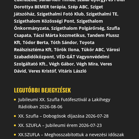
Dorottya BEMER terápia, Szép ABC, Sziget
Játszóház, Szigethalmi Fotó Klub, Szigethalmi TE,
Szigethalom Közösségi Pont, Szigethalom
Önkormányzata, Szigethalom Polgárőrség, Szufla
Csapata, Tácsi Márta kozmetikus, Tandem Plussz
Kft, Tódor Berta, Tóth Sándor, Toyota
Reálszisztéma Kft, Török Ilona, Tükör ABC, Városi
Szabadidőközpont, VÉD-GÁT Vagyonvédelmi
Szolgáltató Kft., Végh Gábor, Végh Mira, Veres
Dávid, Veres Kristóf, Vitáris László
LEGUTÓBBI BEJEGYZÉSEK
Jubileumi XX. Szufla Futófesztivál a Lakihegy
Rádióban
2026-08-06
XX. Szufla – Dobogósok díjazása
2026-07-28
XX. SZUFLA – Jubileumi érem
2026-07-23
XX.SZUFLA – Meghosszabítottuk a nevezési időszak