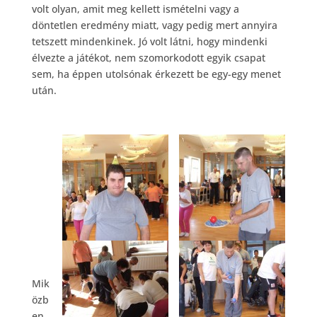
volt olyan, amit meg kellett ismételni vagy a
döntetlen eredmény miatt, vagy pedig mert annyira
tetszett mindenkinek. Jó volt látni, hogy mindenki
élvezte a játékot, nem szomorkodott egyik csapat
sem, ha éppen utolsónak érkezett be egy-egy menet
után.
Mik
özb
en