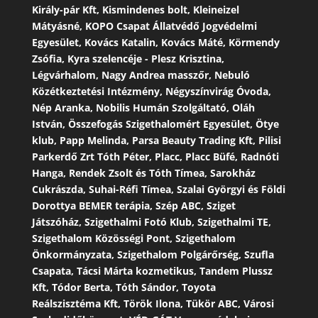
Király-pár Kft, Kismindenes bolt, Kleineizel
Mátyásné, KOPO Csapat Állatvédő Jogvédelmi
Egyesület, Kovács Katalin, Kovács Máté, Körmendy
Zsófia, Kyra szelencéje - Plesz Krisztina,
Légvárhalom, Nagy Andrea masszőr, Nebuló
Közétkeztetési Intézmény, Négyszínvirág Óvoda,
Nép Aranka, Nobilis Humán Szolgáltató, Oláh
István, Összefogás Szigethalomért Egyesület, Ötye
klub, Papp Melinda, Parsa Beauty Trading Kft, Pilisi
Parkerdő Zrt Tóth Péter, Placc, Placc Büfé, Radnóti
Hanga, Rendek Zsolt és Tóth Tímea, Sarokház
Cukrászda, Suhai-Réfi Tímea, Szalai Györgyi és Földi
Dorottya BEMER terápia, Szép ABC, Sziget
Játszóház, Szigethalmi Fotó Klub, Szigethalmi TE,
Szigethalom Közösségi Pont, Szigethalom
Önkormányzata, Szigethalom Polgárőrség, Szufla
Csapata, Tácsi Márta kozmetikus, Tandem Plussz
Kft, Tódor Berta, Tóth Sándor, Toyota
Reálszisztéma Kft, Török Ilona, Tükör ABC, Városi