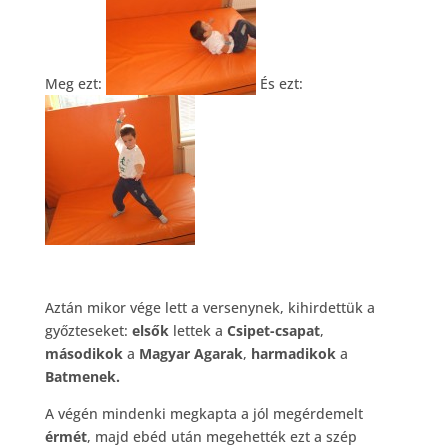
Meg ezt:
És ezt:
Aztán mikor vége lett a versenynek, kihirdettük a
győzteseket:
elsők
lettek a
Csipet-csapat
,
másodikok
a
Magyar Agarak
,
harmadikok
a
Batmenek.
A végén mindenki megkapta a jól megérdemelt
érmét
, majd ebéd után megehették ezt a szép