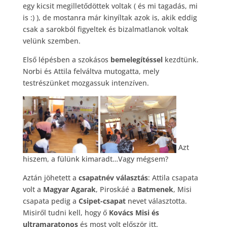
egy kicsit megilletődöttek voltak ( és mi tagadás, mi
is :) ), de mostanra már kinyíltak azok is, akik eddig
csak a sarokból figyeltek és bizalmatlanok voltak
velünk szemben.
Első lépésben a szokásos
bemelegítéssel
kezdtünk.
Norbi és Attila felváltva mutogatta, mely
testrészünket mozgassuk intenzíven.
Azt
hiszem, a fülünk kimaradt…Vagy mégsem?
Aztán jöhetett a
csapatnév választás
: Attila csapata
volt a
Magyar Agarak
, Piroskáé a
Batmenek
, Misi
csapata pedig a
Csipet-csapat
nevet választotta.
Misiről tudni kell, hogy ő
Kovács Misi és
ultramaratonos
és most volt először itt.