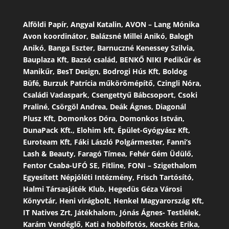
Alföldi Papír, Angyal Katalin, AVON – Lang Mónika
Avon koordinátor, Balázsné Millei Anikó, Balogh
Anikó, Banga Eszter, Barnuczné Kenessey Szilvia,
Bauplaza Kft, Bazsó család, BENKŐ NIKI Pedikűr és
Manikűr, BesT Design, Bodrogi Hús Kft, Boldog
Büfé, Burzuk Patrícia műkörömépítő, Czingli Nóra,
Családi Vadaspark, Csengettyű Bábcsoport, Csoki
Praliné, Csörgöl Andrea, Deák Ágnes, Diagonál
Plusz Kft, Domonkos Dóra, Domonkos István,
DunaPack Kft., Elohim kft, Épület-Gyógyász Kft,
Euroteam Kft, Fáki László Polgármester, Fanni’s
Lash & Beauty, Faragó Tímea, Fehér Gém Üdülő,
Fentor Csaba-UFÓ SE, Fitline, FONI – Szigethalom
Egyesített Népjóléti Intézmény, Frisch Tartósító,
Halmi Társasjáték Klub, Hegedüs Géza Városi
Könyvtár, Heni virágbolt, Henkel Magyarország Kft,
IT Natives Zrt, Játékhalom, Jónás Ágnes- Testlélek,
Karám Vendéglő, Kati a hobbifotós, Kecskés Erika,