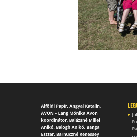
LEG
Alföldi Papír, Angyal Katalin,
AVON – Lang Mónika Avon
Ju
koordinátor, Balázsné Millei
Fu
Anikó, Balogh Anikó, Banga
Rá
Eszter, Barnuczné Kenessey