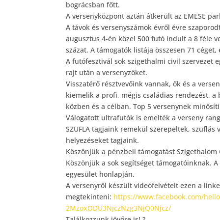
bográcsban főtt.
A versenyközpont aztán átkerült az EMESE pa
A távok és versenyszámok évről évre szaporodt
augusztus 4-én közel 500 futó indult a 8 féle
százat. A támogatók listája összesen 71 céget
A futófesztivál sok szigethalmi civil szervezet
rajt után a versenyzőket.
Visszatérő résztvevőink vannak, ők és a verse
kiemelik a profi, mégis családias rendezést, a 
közben és a célban. Top 5 versenynek minősítik
Válogatott ultrafutók is emelték a verseny rang
SZUFLA tagjaink remekül szerepeltek, szuflás 
helyezéseket tagjaink.
Köszönjük a pénzbeli támogatást Szigethalo
Köszönjük a sok segítséget támogatóinknak. A 
egyesület honlapján.
A versenyről készült videófelvételt ezen a link
megtekinteni:
https://www.facebook.com/hel
2MzoxODU3NjczNzg3NjQ0Njcz/
Találkozzunk jövőre is!
?