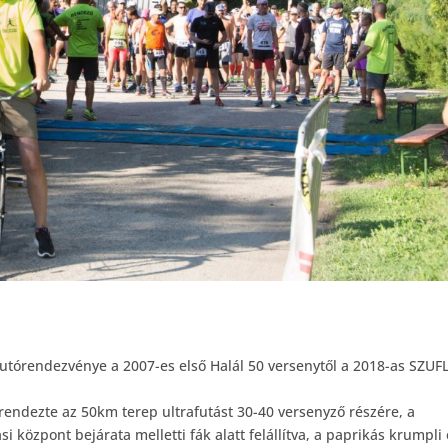
utórendezvénye a 2007-es első Halál 50 versenytől a 2018-as SZUF
endezte az 50km terep ultrafutást 30-40 versenyző részére, a
 központ bejárata melletti fák alatt felállítva, a paprikás krumpli