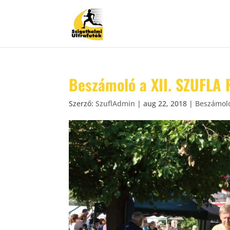
Beszámoló a XII. SZUFLA F
Szerző:
SzuflAdmin
|
aug 22, 2018
|
Beszámol