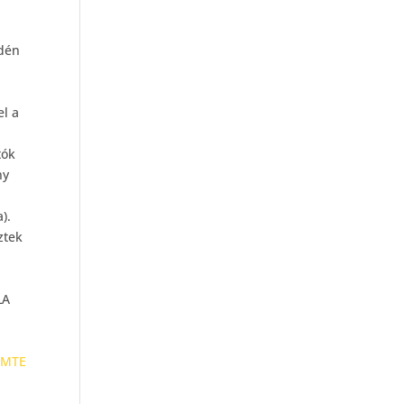
Idén
el a
tók
ny
).
ztek
LA
5MTE