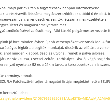
rkba, majd pár év után
a fogyatékosok nappali intézményébe.
ak, a résztvevők létszáma megtízszereződött az utóbbi 6 év alatt. 
 versenyszámban, a rendezők és segítők létszáma megközelítette a
, egyesületet és magánszemélyt tartalmaz.
 együttműködésével valósult meg, Fáki László polgármester vezette f
nyünk jó híre minden évben újabb versenyzőket vonzanak ide. A fu
barátságos légkört, a segítők munkáját, dicsérik az ellátást a verse
, ahol minden klappol. Szép az útvonal, remek a pálya jelölése.
ját (Maráz Zsuzsa, Csécsei Zoltán, Török-Ilyés László, Vágó Boglárka
versenyző nyerte az 52 és a 21km távot, a korcsoportokban is szere
m Önkormányzatának.
SZUFLA Futófesztivál teljes támogatói listája megtekinthető a SZUF
en keresztül lehet
lo.szigethalom/videos/2106796639330891/UzpfSTEwMDAwMjA2MjA