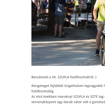
Beszámoló a XII. SZUFLA futófesztiválról :)
Rengeteget fejlődött Szigethalom legnagyobb f
futófesztiválig.
Az első években maroknyi SZUFLA és SZTE tag r
versenyközpont egy darab sátor volt a gondozási