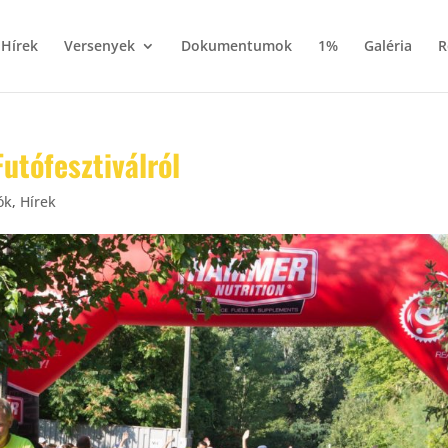
Hírek
Versenyek
Dokumentumok
1%
Galéria
R
utófesztiválról
ók
,
Hírek