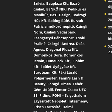
XX
Szilvia, Bauplaza Kft, Bazsó
dí
család, BENKŐ NIKI Pedikűr és
XX
Manikűr, BesT Design, Bodrogi
20
Hús Kft, Boldog Büfé, Burzuk
Patrícia műkörömépítő, Czingli
XX
Nóra, Családi Vadaspark,
Me
Csengettyű Bábcsoport, Csoki
id
Praliné, Csörgöl Andrea, Deák
SZ
Ágnes, Diagonál Plusz Kft,
23
Domonkos Dóra, Domonkos
István, DunaPack Kft., Elohim
kft, Épület-Gyógyász Kft,
Euroteam Kft, Fáki László
Polgármester, Fanni’s Lash &
Beauty, Faragó Tímea, Fehér
Gém Üdülő, Fentor Csaba-UFÓ
SE, Fitline, FONI – Szigethalom
Egyesített Népjóléti Intézmény,
Frisch Tartósító, Halmi