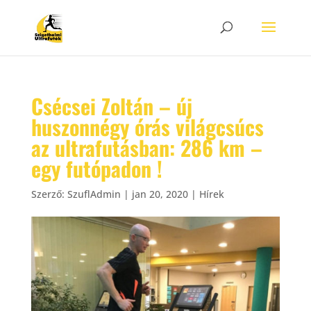
Csécsei Zoltán – új
huszonnégy órás világcsúcs
az ultrafutásban: 286 km –
egy futópadon !
Szerző:
SzuflAdmin
|
jan 20, 2020
|
Hírek