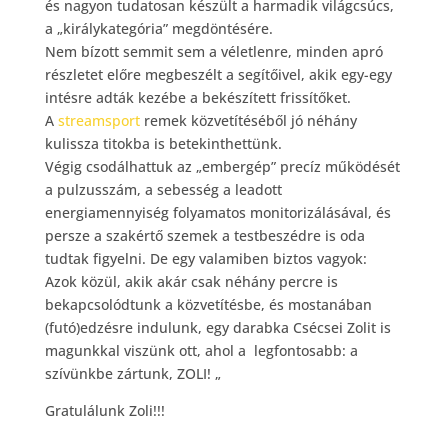
és nagyon tudatosan készült a harmadik világcsúcs,
a „királykategória” megdöntésére.
Nem bízott semmit sem a véletlenre, minden apró
részletet előre megbeszélt a segítőivel, akik egy-egy
intésre adták kezébe a bekészített frissítőket.
A
streamsport
remek közvetítéséből jó néhány
kulissza titokba is betekinthettünk.
Végig csodálhattuk az „embergép” precíz működését
a pulzusszám, a sebesség a leadott
energiamennyiség folyamatos monitorizálásával, és
persze a szakértő szemek a testbeszédre is oda
tudtak figyelni. De egy valamiben biztos vagyok:
Azok közül, akik akár csak néhány percre is
bekapcsolódtunk a közvetítésbe, és mostanában
(futó)edzésre indulunk, egy darabka Csécsei Zolit is
magunkkal viszünk ott, ahol a legfontosabb: a
szívünkbe zártunk, ZOLI! „
Gratulálunk Zoli!!!