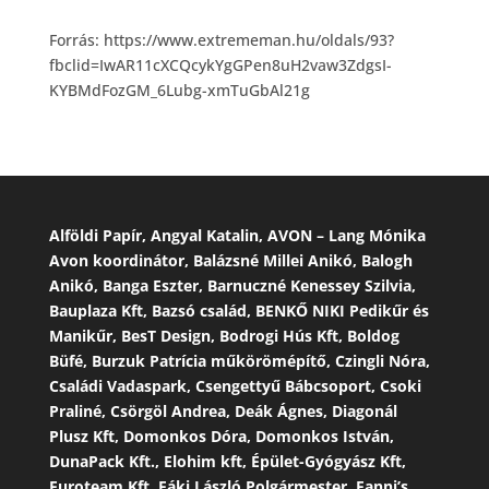
Forrás: https://www.extrememan.hu/oldals/93?
fbclid=IwAR11cXCQcykYgGPen8uH2vaw3ZdgsI-
KYBMdFozGM_6Lubg-xmTuGbAl21g
Alföldi Papír, Angyal Katalin, AVON – Lang Mónika
Avon koordinátor, Balázsné Millei Anikó, Balogh
Anikó, Banga Eszter, Barnuczné Kenessey Szilvia,
Bauplaza Kft, Bazsó család, BENKŐ NIKI Pedikűr és
Manikűr, BesT Design, Bodrogi Hús Kft, Boldog
Büfé, Burzuk Patrícia műkörömépítő, Czingli Nóra,
Családi Vadaspark, Csengettyű Bábcsoport, Csoki
Praliné, Csörgöl Andrea, Deák Ágnes, Diagonál
Plusz Kft, Domonkos Dóra, Domonkos István,
DunaPack Kft., Elohim kft, Épület-Gyógyász Kft,
Euroteam Kft, Fáki László Polgármester, Fanni’s