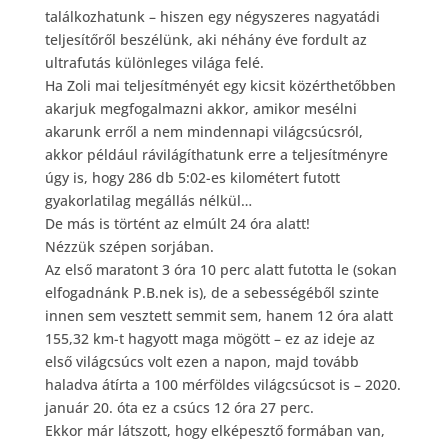
találkozhatunk – hiszen egy négyszeres nagyatádi
teljesítőről beszélünk, aki néhány éve fordult az
ultrafutás különleges világa felé.
Ha Zoli mai teljesítményét egy kicsit közérthetőbben
akarjuk megfogalmazni akkor, amikor mesélni
akarunk erről a nem mindennapi világcsúcsról,
akkor például rávilágíthatunk erre a teljesítményre
úgy is, hogy 286 db 5:02-es kilométert futott
gyakorlatilag megállás nélkül…
De más is történt az elmúlt 24 óra alatt!
Nézzük szépen sorjában.
Az első maratont 3 óra 10 perc alatt futotta le (sokan
elfogadnánk P.B.nek is), de a sebességéből szinte
innen sem vesztett semmit sem, hanem 12 óra alatt
155,32 km-t hagyott maga mögött – ez az ideje az
első világcsúcs volt ezen a napon, majd tovább
haladva átírta a 100 mérföldes világcsúcsot is – 2020.
január 20. óta ez a csúcs 12 óra 27 perc.
Ekkor már látszott, hogy elképesztő formában van,