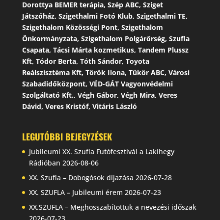
Dorottya BEMER terápia, Szép ABC, Sziget
Játszóház, Szigethalmi Fotó Klub, Szigethalmi TE,
Szigethalom Közösségi Pont, Szigethalom
Önkormányzata, Szigethalom Polgárőrség, Szufla
Csapata, Tácsi Márta kozmetikus, Tandem Plussz
Kft, Tódor Berta, Tóth Sándor, Toyota
Reálszisztéma Kft, Török Ilona, Tükör ABC, Városi
Szabadidőközpont, VÉD-GÁT Vagyonvédelmi
Szolgáltató Kft., Végh Gábor, Végh Mira, Veres
Dávid, Veres Kristóf, Vitáris László
LEGUTÓBBI BEJEGYZÉSEK
Jubileumi XX. Szufla Futófesztivál a Lakihegy
Rádióban
2026-08-06
XX. Szufla – Dobogósok díjazása
2026-07-28
XX. SZUFLA – Jubileumi érem
2026-07-23
XX.SZUFLA – Meghosszabítottuk a nevezési időszak
2026-07-23