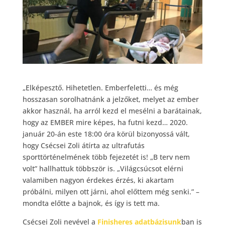
„Elképesztő. Hihetetlen. Emberfeletti… és még
hosszasan sorolhatnánk a jelzőket, melyet az ember
akkor használ, ha arról kezd el mesélni a barátainak,
hogy az EMBER mire képes, ha futni kezd… 2020.
január 20-án este 18:00 óra körül bizonyossá vált,
hogy Csécsei Zoli átírta az ultrafutás
sporttörténelmének több fejezetét is! „B terv nem
volt” hallhattuk többször is. „Világcsúcsot elérni
valamiben nagyon érdekes érzés, ki akartam
próbálni, milyen ott járni, ahol előttem még senki.” –
mondta előtte a bajnok, és így is tett ma.
Csécsei Zoli nevével a
Finisheres adatbázisunk
ban is