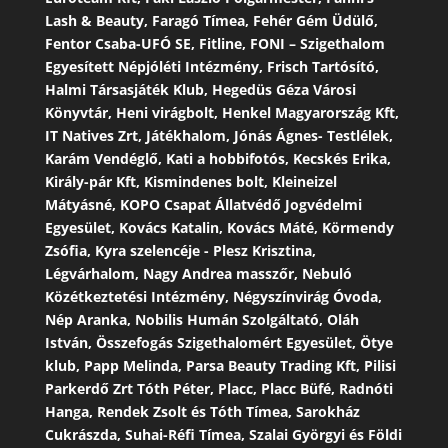
Lash & Beauty, Faragó Tímea, Fehér Gém Üdülő,
Fentor Csaba-UFÓ SE, Fitline, FONI – Szigethalom
Egyesített Népjóléti Intézmény, Frisch Tartósító,
Halmi Társasjáték Klub, Hegedüs Géza Városi
Könyvtár, Heni virágbolt, Henkel Magyarország Kft,
IT Natives Zrt, Játékhalom, Jónás Ágnes- Testlélek,
Karám Vendéglő, Kati a hobbifotós, Kecskés Erika,
Király-pár Kft, Kismindenes bolt, Kleineizel
Mátyásné, KOPO Csapat Állatvédő Jogvédelmi
Egyesület, Kovács Katalin, Kovács Máté, Körmendy
Zsófia, Kyra szelencéje - Plesz Krisztina,
Légvárhalom, Nagy Andrea masszőr, Nebuló
Közétkeztetési Intézmény, Négyszínvirág Óvoda,
Nép Aranka, Nobilis Humán Szolgáltató, Oláh
István, Összefogás Szigethalomért Egyesület, Ötye
klub, Papp Melinda, Parsa Beauty Trading Kft, Pilisi
Parkerdő Zrt Tóth Péter, Placc, Placc Büfé, Radnóti
Hanga, Rendek Zsolt és Tóth Tímea, Sarokház
Cukrászda, Suhai-Réfi Tímea, Szalai Györgyi és Földi