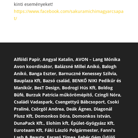
kinti eseményeket!
https://www.facebook.com/sakuramichimagyarcsapa
t/
Alföldi Papír, Angyal Katalin, AVON – Lang Mónika
Avon koordinátor, Balázsné Millei Anikó, Balogh
Anikó, Banga Eszter, Barnuczné Kenessey Szilvia,
Bauplaza Kft, Bazsó család, BENKŐ NIKI Pedikűr és
Manikűr, BesT Design, Bodrogi Hús Kft, Boldog
Büfé, Burzuk Patrícia műkörömépítő, Czingli Nóra,
Családi Vadaspark, Csengettyű Bábcsoport, Csoki
Praliné, Csörgöl Andrea, Deák Ágnes, Diagonál
Plusz Kft, Domonkos Dóra, Domonkos István,
DunaPack Kft., Elohim kft, Épület-Gyógyász Kft,
Euroteam Kft, Fáki László Polgármester, Fanni’s
Lash & Beauty, Faragó Tímea, Fehér Gém Üdülő,