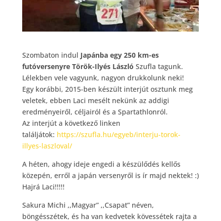
Szombaton indul
Japánba egy 250 km-es
futóversenyre
Török-Ilyés László
Szufla tagunk.
Lélekben vele vagyunk, nagyon drukkolunk neki!
Egy korábbi, 2015-ben készült interjút osztunk meg
veletek, ebben Laci mesélt nekünk az addigi
eredményeiről, céljairól és a Spartathlonról.
Az interjút a következő linken
találjátok:
https://szufla.hu/egyeb/interju-torok-
illyes-laszloval/
A héten, ahogy ideje engedi a készülődés kellős
közepén, erről a japán versenyről is ír majd nektek!
:)
Hajrá Laci!!!!!
Sakura Michi ,,Magyar” ,,Csapat” néven,
böngésszétek, és ha van kedvetek kövessétek rajta a