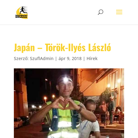
Japán – Török-Ilyés László
Szerző:
SzuflAdmin
|
ápr 9, 2018
|
Hírek