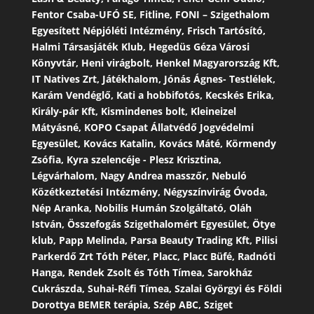
Fentor Csaba-UFÓ SE, Fitline, FONI – Szigethalom
Egyesített Népjóléti Intézmény, Frisch Tartósító,
Halmi Társasjáték Klub, Hegedüs Géza Városi
Könyvtár, Heni virágbolt, Henkel Magyarország Kft,
IT Natives Zrt, Játékhalom, Jónás Ágnes- Testlélek,
Karám Vendéglő, Kati a hobbifotós, Kecskés Erika,
Király-pár Kft, Kismindenes bolt, Kleineizel
Mátyásné, KOPO Csapat Állatvédő Jogvédelmi
Egyesület, Kovács Katalin, Kovács Máté, Körmendy
Zsófia, Kyra szelencéje - Plesz Krisztina,
Légvárhalom, Nagy Andrea masszőr, Nebuló
Közétkeztetési Intézmény, Négyszínvirág Óvoda,
Nép Aranka, Nobilis Humán Szolgáltató, Oláh
István, Összefogás Szigethalomért Egyesület, Ötye
klub, Papp Melinda, Parsa Beauty Trading Kft, Pilisi
Parkerdő Zrt Tóth Péter, Placc, Placc Büfé, Radnóti
Hanga, Rendek Zsolt és Tóth Tímea, Sarokház
Cukrászda, Suhai-Réfi Tímea, Szalai Györgyi és Földi
Dorottya BEMER terápia, Szép ABC, Sziget