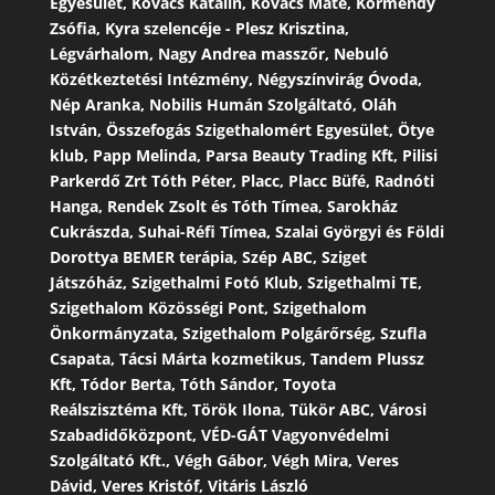
Egyesület, Kovács Katalin, Kovács Máté, Körmendy
Zsófia, Kyra szelencéje - Plesz Krisztina,
Légvárhalom, Nagy Andrea masszőr, Nebuló
Közétkeztetési Intézmény, Négyszínvirág Óvoda,
Nép Aranka, Nobilis Humán Szolgáltató, Oláh
István, Összefogás Szigethalomért Egyesület, Ötye
klub, Papp Melinda, Parsa Beauty Trading Kft, Pilisi
Parkerdő Zrt Tóth Péter, Placc, Placc Büfé, Radnóti
Hanga, Rendek Zsolt és Tóth Tímea, Sarokház
Cukrászda, Suhai-Réfi Tímea, Szalai Györgyi és Földi
Dorottya BEMER terápia, Szép ABC, Sziget
Játszóház, Szigethalmi Fotó Klub, Szigethalmi TE,
Szigethalom Közösségi Pont, Szigethalom
Önkormányzata, Szigethalom Polgárőrség, Szufla
Csapata, Tácsi Márta kozmetikus, Tandem Plussz
Kft, Tódor Berta, Tóth Sándor, Toyota
Reálszisztéma Kft, Török Ilona, Tükör ABC, Városi
Szabadidőközpont, VÉD-GÁT Vagyonvédelmi
Szolgáltató Kft., Végh Gábor, Végh Mira, Veres
Dávid, Veres Kristóf, Vitáris László