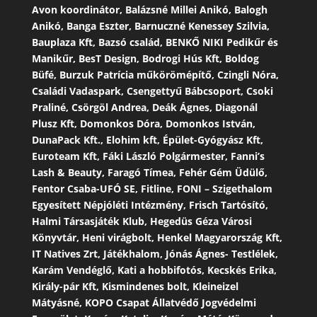
Avon koordinátor, Balázsné Millei Anikó, Balogh
Anikó, Banga Eszter, Barnuczné Kenessey Szilvia,
Bauplaza Kft, Bazsó család, BENKŐ NIKI Pedikűr és
Manikűr, BesT Design, Bodrogi Hús Kft, Boldog
Büfé, Burzuk Patrícia műkörömépítő, Czingli Nóra,
Családi Vadaspark, Csengettyű Bábcsoport, Csoki
Praliné, Csörgöl Andrea, Deák Ágnes, Diagonál
Plusz Kft, Domonkos Dóra, Domonkos István,
DunaPack Kft., Elohim kft, Épület-Gyógyász Kft,
Euroteam Kft, Fáki László Polgármester, Fanni’s
Lash & Beauty, Faragó Tímea, Fehér Gém Üdülő,
Fentor Csaba-UFÓ SE, Fitline, FONI – Szigethalom
Egyesített Népjóléti Intézmény, Frisch Tartósító,
Halmi Társasjáték Klub, Hegedüs Géza Városi
Könyvtár, Heni virágbolt, Henkel Magyarország Kft,
IT Natives Zrt, Játékhalom, Jónás Ágnes- Testlélek,
Karám Vendéglő, Kati a hobbifotós, Kecskés Erika,
Király-pár Kft, Kismindenes bolt, Kleineizel
Mátyásné, KOPO Csapat Állatvédő Jogvédelmi