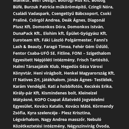
Manikűr, BesT Design, Bodrogi Hús Kft, Boldog
Büfé, Burzuk Patrícia műkörömépítő, Czingli Nóra,
Családi Vadaspark, Csengettyű Bábcsoport, Csoki
Praliné, Csörgöl Andrea, Deák Ágnes, Diagonál
Plusz Kft, Domonkos Dóra, Domonkos István,
DunaPack Kft., Elohim kft, Épület-Gyógyász Kft,
Euroteam Kft, Fáki László Polgármester, Fanni’s
Lash & Beauty, Faragó Tímea, Fehér Gém Üdülő,
Fentor Csaba-UFÓ SE, Fitline, FONI – Szigethalom
Egyesített Népjóléti Intézmény, Frisch Tartósító,
Halmi Társasjáték Klub, Hegedüs Géza Városi
Könyvtár, Heni virágbolt, Henkel Magyarország Kft,
IT Natives Zrt, Játékhalom, Jónás Ágnes- Testlélek,
Karám Vendéglő, Kati a hobbifotós, Kecskés Erika,
Király-pár Kft, Kismindenes bolt, Kleineizel
Mátyásné, KOPO Csapat Állatvédő Jogvédelmi
Egyesület, Kovács Katalin, Kovács Máté, Körmendy
Zsófia, Kyra szelencéje - Plesz Krisztina,
Légvárhalom, Nagy Andrea masszőr, Nebuló
Közétkeztetési Intézmény, Négyszínvirág Óvoda,