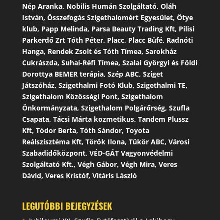
Nép Aranka, Nobilis Humán Szolgáltató, Oláh
István, Összefogás Szigethalomért Egyesület, Ötye
klub, Papp Melinda, Parsa Beauty Trading Kft, Pilisi
Parkerdő Zrt Tóth Péter, Placc, Placc Büfé, Radnóti
Hanga, Rendek Zsolt és Tóth Tímea, Sarokház
Cukrászda, Suhai-Réfi Tímea, Szalai Györgyi és Földi
Dorottya BEMER terápia, Szép ABC, Sziget
Játszóház, Szigethalmi Fotó Klub, Szigethalmi TE,
Szigethalom Közösségi Pont, Szigethalom
Önkormányzata, Szigethalom Polgárőrség, Szufla
Csapata, Tácsi Márta kozmetikus, Tandem Plussz
Kft, Tódor Berta, Tóth Sándor, Toyota
Reálszisztéma Kft, Török Ilona, Tükör ABC, Városi
Szabadidőközpont, VÉD-GÁT Vagyonvédelmi
Szolgáltató Kft., Végh Gábor, Végh Mira, Veres
Dávid, Veres Kristóf, Vitáris László
LEGUTÓBBI BEJEGYZÉSEK