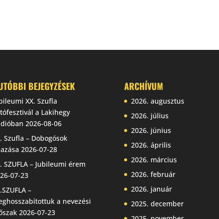
UTÓBBI BEJEGYZÉSEK
ARCHÍVUM
bileumi XX. Szufla
2026. augusztus
tófesztivál a Lakihegy
2026. július
dióban
2026-08-06
2026. június
. Szufla – Dobogósok
2026. április
jazása
2026-07-28
2026. március
. SZUFLA – Jubileumi érem
2026. február
26-07-23
2026. január
.SZUFLA –
ghosszabítottuk a nevezési
2025. december
őszak
2026-07-23
2025. november