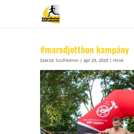
#maradjotthon kampány
Szerző:
SzuflAdmin
|
ápr 25, 2020
|
Hírek