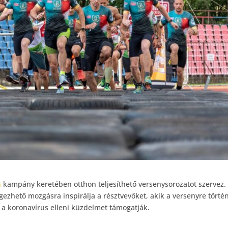
n
kampány keretében otthon teljesíthető versenysorozatot szervez.
égezhető mozgásra inspirálja a résztvevőket, akik a versenyre törté
 a koronavírus elleni küzdelmet támogatják.