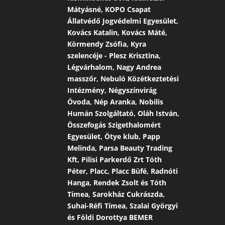
Mátyásné, KOPO Csapat
Állatvédő Jogvédelmi Egyesület,
Kovács Katalin, Kovács Máté,
Körmendy Zsófia, Kyra
szelencéje - Plesz Krisztina,
Légvárhalom, Nagy Andrea
masszőr, Nebuló Közétkeztetési
Intézmény, Négyszínvirág
Óvoda, Nép Aranka, Nobilis
Humán Szolgáltató, Oláh István,
Összefogás Szigethalomért
Egyesület, Ötye klub, Papp
Melinda, Parsa Beauty Trading
Kft, Pilisi Parkerdő Zrt Tóth
Péter, Placc, Placc Büfé, Radnóti
Hanga, Rendek Zsolt és Tóth
Tímea, Sarokház Cukrászda,
Suhai-Réfi Tímea, Szalai Györgyi
és Földi Dorottya BEMER