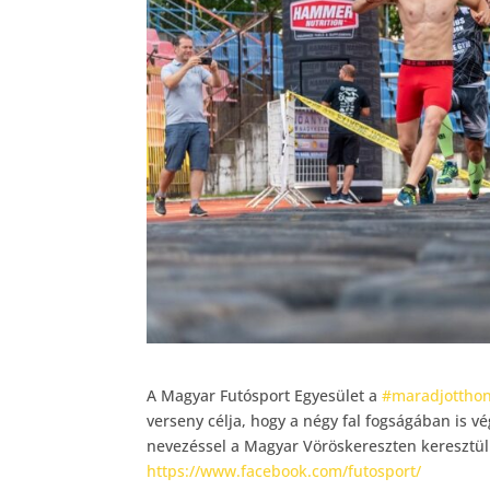
A Magyar Futósport Egyesület a
#maradjottho
verseny célja, hogy a négy fal fogságában is v
nevezéssel a Magyar Vöröskereszten keresztül
https://www.facebook.com/futosport/