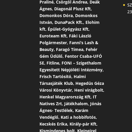
Praliné, Csörgöl Andrea, Deák
SZ
Ágnes, Diagonál Plusz Kft,
23
Domonkos Dóra, Domonkos
István, DunaPack Kft., Elohim
kft, Épület-Gyógyász Kft,
Euroteam Kft, Fáki László
Polgármester, Fanni’s Lash &
Beauty, Faragó Tímea, Fehér
Gém Üdülő, Fentor Csaba-UFÓ
SE, Fitline, FONI – Szigethalom
Egyesített Népjóléti Intézmény,
Frisch Tartósító, Halmi
Társasjáték Klub, Hegedüs Géza
Városi Könyvtár, Heni virágbolt,
Henkel Magyarország Kft, IT
Natives Zrt, Játékhalom, Jónás
Ágnes- Testlélek, Karám
Vendéglő, Kati a hobbifotós,
Kecskés Erika, Király-pár Kft,
Kismindenes bolt, Kleineizel