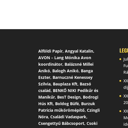
LEG
Alföldi Papír, Angyal Katalin,
AVON – Lang Mónika Avon
Ju
koordinátor, Balázsné Millei
Fu
Anikó, Balogh Anikó, Banga
Rá
Eszter, Barnuczné Kenessey
XX
Szilvia, Bauplaza Kft, Bazsó
dí
család, BENKŐ NIKI Pedikűr és
XX
Manikűr, BesT Design, Bodrogi
20
Hús Kft, Boldog Büfé, Burzuk
Patrícia műkörömépítő, Czingli
XX
Nóra, Családi Vadaspark,
Me
Csengettyű Bábcsoport, Csoki
id