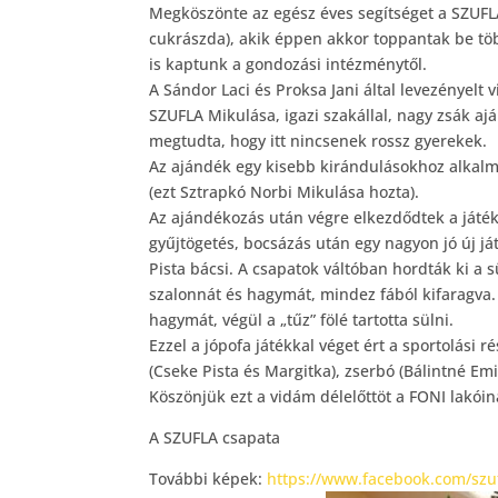
Megköszönte az egész éves segítséget a SZUFL
cukrászda), akik éppen akkor topp
antak be tö
is kaptunk a gondozási intézménytől.
A Sándor Laci és Proksa Jani által levezényelt
SZUFLA Mikulása, igazi szakállal, nagy zsák ajá
megtudta, hogy itt nincsenek rossz gyerekek.
Az ajándék egy kisebb kirándulásokhoz alkalma
(ezt Sztrapkó Norbi Mikulása hozta).
Az ajándékozás után végre elkezdődtek a játék
gyűjtögetés, bocsázás után egy nagyon jó új já
Pista bácsi. A csapatok váltóban hordták ki a s
szalonnát és hagymát, mindez fából kifaragva. A
hagymát, végül a „tűz” fölé tartotta sülni.
Ezzel a jópofa játékkal véget ért a sportolási 
(Cseke Pista és Margitka), zserbó (Bálintné Emi
Köszönjük ezt a vidám délelőttöt a FONI lakóin
A SZUFLA csapata
További képek:
https://www.facebook.com/szu