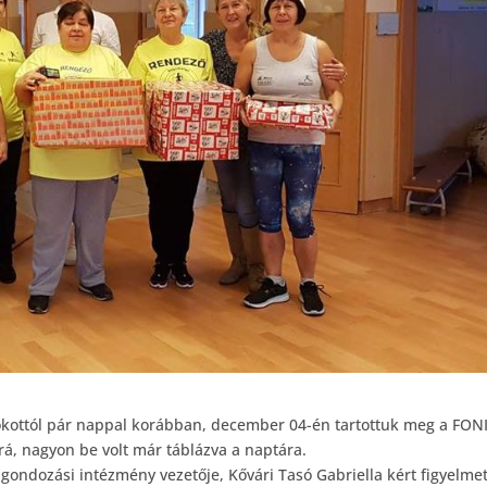
kottól pár nappal korábban, december 04-én tartottuk meg a FONI
rá, nagyon be volt már táblázva a naptára.
gondozási intézmény vezetője, Kővári Tasó Gabriella kért figyelmet