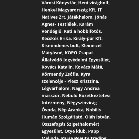
Városi Könyvtár, Heni virágbolt,
Henkel Magyarország Kft, IT
Natives Zrt, Játékhalom, Jónás
Ágnes- Testlélek, Karám
Vendéglő, Kati a hobbifotós,
Kecskés Erika, Király-pár Kft,
Kismindenes bolt, Kleineizel
Mátyásné, KOPO Csapat
Állatvédő Jogvédelmi Egyesület,
Kovács Katalin, Kovács Máté,
Körmendy Zsófia, Kyra
szelencéje - Plesz Krisztina,
Légvárhalom, Nagy Andrea
masszőr, Nebuló Közétkeztetési
Intézmény, Négyszínvirág
Óvoda, Nép Aranka, Nobilis
Humán Szolgáltató, Oláh István,
Összefogás Szigethalomért
Egyesület, Ötye klub, Papp
Melinda, Parsa Beauty Trading