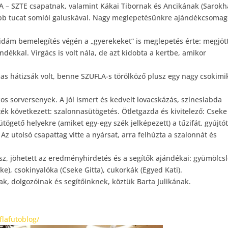
A – SZTE csapatnak, valamint Kákai Tibornak és Ancikának (Sarokh
bb tucat somlói galuskával. Nagy meglepetésünkre ajándékcsomag
 vidám bemelegítés végén a „gyerekeket” is meglepetés érte: megjöt
ndékkal. Virgács is volt nála, de azt kidobta a kertbe, amikor
s hátizsák volt, benne SZUFLA-s törölköző plusz egy nagy csokimi
os sorversenyek. A jól ismert és kedvelt lovacskázás, színeslabda
ték következett: szalonnasütögetés. Ötletgazda és kivitelező: Cseke
ütögető helyekre (amiket egy-egy szék jelképezett) a tűzifát, gyújtót
z utolsó csapattag vitte a nyársat, arra felhúzta a szalonnát és
rész, jöhetett az eredményhirdetés és a segítők ajándékai: gyümölcs
ke), csokinyalóka (Cseke Gitta), cukorkák (Egyed Kati).
ak, dolgozóinak és segítőinknek, köztük Barta Julikának.
flafutoblog/