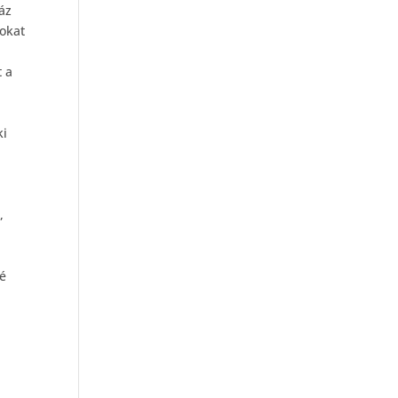
áz
okat
t a
ki
,
lé