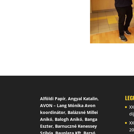
LEG
Alföldi Papír, Angyal Katalin,
AVON – Lang Mónika Avon
XX
koordinátor, Balázsné Millei
dí
Anikó, Balogh Anikó, Banga
XX
Eszter, Barnuczné Kenessey
20
Szilvia, Bauplaza Kft, Bazsó