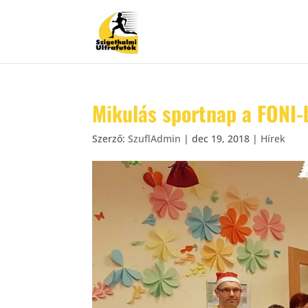
Mikulás sportnap a FONI-
Szerző:
SzuflAdmin
|
dec 19, 2018
|
Hírek