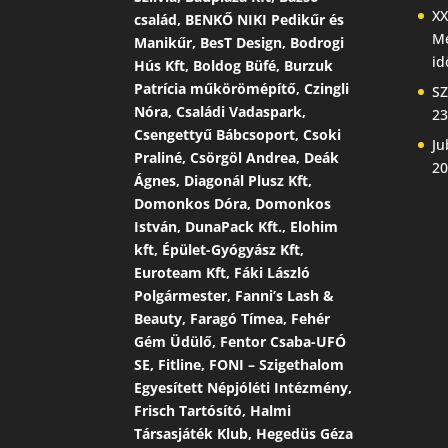
XX
család, BENKŐ NIKI Pedikűr és
Me
Manikűr, BesT Design, Bodrogi
id
Hús Kft, Boldog Büfé, Burzuk
Patrícia műkörömépítő, Czingli
SZ
Nóra, Családi Vadaspark,
23
Csengettyű Bábcsoport, Csoki
Ju
Praliné, Csörgöl Andrea, Deák
20
Ágnes, Diagonál Plusz Kft,
Domonkos Dóra, Domonkos
István, DunaPack Kft., Elohim
kft, Épület-Gyógyász Kft,
Euroteam Kft, Fáki László
Polgármester, Fanni’s Lash &
Beauty, Faragó Tímea, Fehér
Gém Üdülő, Fentor Csaba-UFÓ
SE, Fitline, FONI – Szigethalom
Egyesített Népjóléti Intézmény,
Frisch Tartósító, Halmi
Társasjáték Klub, Hegedüs Géza