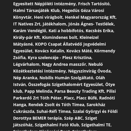
Egyesített Népjóléti Intézmény, Frisch Tartósító,
Halmi Társasjáték Klub, Hegedüs Géza Városi
Könyvtár, Heni virágbolt, Henkel Magyarország Kft,
IT Natives Zrt, Játékhalom, Jónás Ágnes- Testlélek,
Karám Vendéglő, Kati a hobbifotós, Kecskés Erika,
Király-pár Kft, Kismindenes bolt, Kleineizel
Mátyásné, KOPO Csapat Állatvédő Jogvédelmi
Egyesület, Kovács Katalin, Kovács Máté, Körmendy
Zsófia, Kyra szelencéje - Plesz Krisztina,
Légvárhalom, Nagy Andrea masszőr, Nebuló
Közétkeztetési Intézmény, Négyszínvirág Óvoda,
Nép Aranka, Nobilis Humán Szolgáltató, Oláh
István, Összefogás Szigethalomért Egyesület, Ötye
klub, Papp Melinda, Parsa Beauty Trading Kft, Pilisi
Parkerdő Zrt Tóth Péter, Placc, Placc Büfé, Radnóti
Hanga, Rendek Zsolt és Tóth Tímea, Sarokház
Cukrászda, Suhai-Réfi Tímea, Szalai Györgyi és Földi
Dorottya BEMER terápia, Szép ABC, Sziget
Játszóház, Szigethalmi Fotó Klub, Szigethalmi TE,