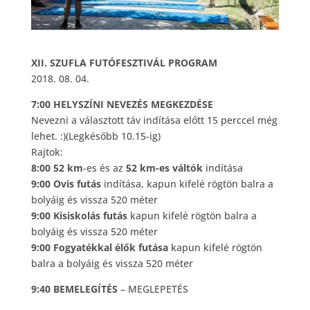
XII. SZUFLA FUTÓFESZTIVÁL PROGRAM
2018. 08. 04.
7:00 HELYSZÍNI NEVEZÉS MEGKEZDÉSE
Nevezni a választott táv indítása előtt 15 perccel még
lehet.
:)
(Legkésőbb 10.15-ig)
Rajtok:
8:00 52 km
-es és az
52 km-es váltók
indítása
9:00 Ovis futás
indítása, kapun kifelé rögtön balra a
bolyáig és vissza 520 méter
9:00 Kisiskolás futás
kapun kifelé rögtön balra a
bolyáig és vissza 520 méter
9:00 Fogyatékkal élők futása
kapun kifelé rögtön
balra a bolyáig és vissza 520 méter
9:40 BEMELEGÍTÉS
– MEGLEPETÉS