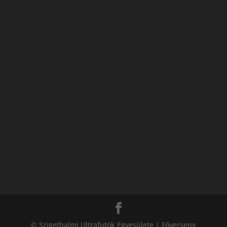
© Szigethalmi Ultrafutók Egyesülete | Főverseny