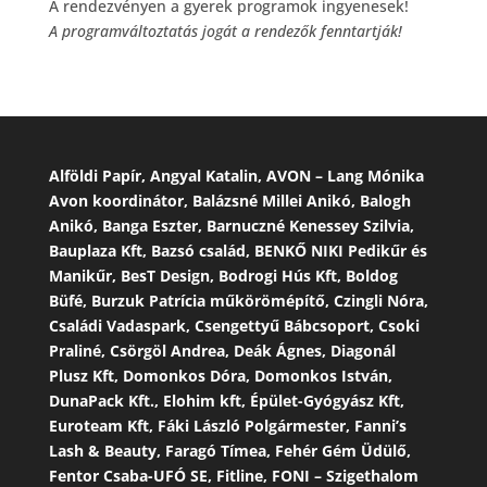
A rendezvényen a gyerek programok ingyenesek!
A programváltoztatás jogát a rendezők fenntartják!
Alföldi Papír, Angyal Katalin, AVON – Lang Mónika
Avon koordinátor, Balázsné Millei Anikó, Balogh
Anikó, Banga Eszter, Barnuczné Kenessey Szilvia,
Bauplaza Kft, Bazsó család, BENKŐ NIKI Pedikűr és
Manikűr, BesT Design, Bodrogi Hús Kft, Boldog
Büfé, Burzuk Patrícia műkörömépítő, Czingli Nóra,
Családi Vadaspark, Csengettyű Bábcsoport, Csoki
Praliné, Csörgöl Andrea, Deák Ágnes, Diagonál
Plusz Kft, Domonkos Dóra, Domonkos István,
DunaPack Kft., Elohim kft, Épület-Gyógyász Kft,
Euroteam Kft, Fáki László Polgármester, Fanni’s
Lash & Beauty, Faragó Tímea, Fehér Gém Üdülő,
Fentor Csaba-UFÓ SE, Fitline, FONI – Szigethalom