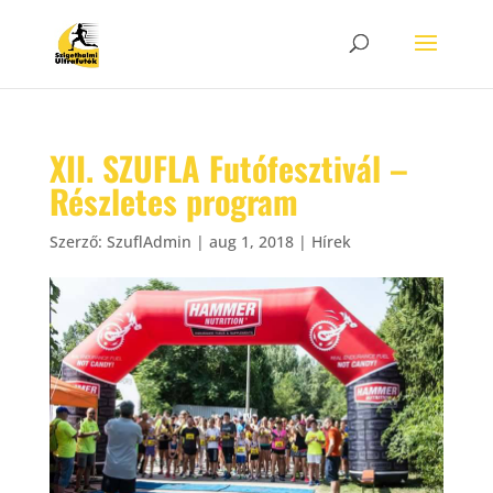
XII. SZUFLA Futófesztivál –
Részletes program
Szerző:
SzuflAdmin
|
aug 1, 2018
|
Hírek