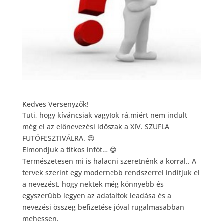
Kedves Versenyzők!
Tuti, hogy kíváncsiak vagytok rá,miért nem indult
még el az előnevezési időszak a XIV. SZUFLA
FUTÓFESZTIVÁLRA.
😍
Elmondjuk a titkos infót…
😁
Természetesen mi is haladni szeretnénk a korral.. A
tervek szerint egy modernebb rendszerrel indítjuk el
a nevezést, hogy nektek még könnyebb és
egyszerűbb legyen az adataitok leadása és a
nevezési összeg befizetése jóval rugalmasabban
mehessen.