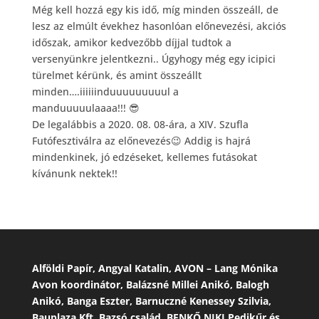
Még kell hozzá egy kis idő, míg minden összeáll, de
lesz az elmúlt évekh
ez hasonlóan előnevezési, akciós
időszak, amikor kedvezőbb díjjal tudtok a
versenyünkre jelentkezni.. Úgyhogy még egy icipici
türelmet kérünk, és amint összeállt
minden….iiiiiinduuuuuuuuul a
manduuuuulaaaa!!!
😎
De legalábbis a 2020. 08. 08-ára, a XIV. Szufla
Futófesztiválra az előnevezés
😉
Addig is hajrá
mindenkinek, jó edzéseket, kellemes futásokat
kívánunk nektek!!
Alföldi Papír, Angyal Katalin, AVON – Lang Mónika
Avon koordinátor, Balázsné Millei Anikó, Balogh
Anikó, Banga Eszter, Barnuczné Kenessey Szilvia,
Bauplaza Kft, Bazsó család, BENKŐ NIKI Pedikűr és