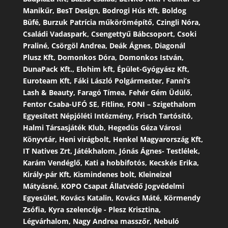
Manikűr, BesT Design, Bodrogi Hús Kft, Boldog
Büfé, Burzuk Patrícia műkörömépítő, Czingli Nóra,
Családi Vadaspark, Csengettyű Bábcsoport, Csoki
Praliné, Csörgöl Andrea, Deák Ágnes, Diagonál
Plusz Kft, Domonkos Dóra, Domonkos István,
DunaPack Kft., Elohim kft, Épület-Gyógyász Kft,
Euroteam Kft, Fáki László Polgármester, Fanni’s
Lash & Beauty, Faragó Tímea, Fehér Gém Üdülő,
Fentor Csaba-UFÓ SE, Fitline, FONI – Szigethalom
Egyesített Népjóléti Intézmény, Frisch Tartósító,
Halmi Társasjáték Klub, Hegedüs Géza Városi
Könyvtár, Heni virágbolt, Henkel Magyarország Kft,
IT Natives Zrt, Játékhalom, Jónás Ágnes- Testlélek,
Karám Vendéglő, Kati a hobbifotós, Kecskés Erika,
Király-pár Kft, Kismindenes bolt, Kleineizel
Mátyásné, KOPO Csapat Állatvédő Jogvédelmi
Egyesület, Kovács Katalin, Kovács Máté, Körmendy
Zsófia, Kyra szelencéje - Plesz Krisztina,
Légvárhalom, Nagy Andrea masszőr, Nebuló