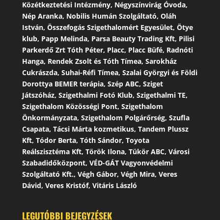
Közétkeztetési Intézmény, Négyszínvirág Óvoda,
Nép Aranka, Nobilis Humán Szolgáltató, Oláh
István, Összefogás Szigethalomért Egyesület, Ötye
klub, Papp Melinda, Parsa Beauty Trading Kft, Pilisi
Parkerdő Zrt Tóth Péter, Placc, Placc Büfé, Radnóti
Hanga, Rendek Zsolt és Tóth Tímea, Sarokház
Cukrászda, Suhai-Réfi Tímea, Szalai Györgyi és Földi
Dorottya BEMER terápia, Szép ABC, Sziget
Játszóház, Szigethalmi Fotó Klub, Szigethalmi TE,
Szigethalom Közösségi Pont, Szigethalom
Önkormányzata, Szigethalom Polgárőrség, Szufla
Csapata, Tácsi Márta kozmetikus, Tandem Plussz
Kft, Tódor Berta, Tóth Sándor, Toyota
Reálszisztéma Kft, Török Ilona, Tükör ABC, Városi
Szabadidőközpont, VÉD-GÁT Vagyonvédelmi
Szolgáltató Kft., Végh Gábor, Végh Mira, Veres
Dávid, Veres Kristóf, Vitáris László
LEGUTÓBBI BEJEGYZÉSEK