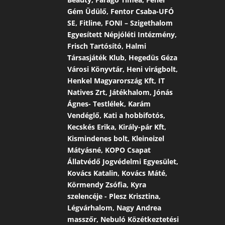
Gém Üdülő, Fentor Csaba-UFÓ
SE, Fitline, FONI – Szigethalom
Egyesített Népjóléti Intézmény,
Frisch Tartósító, Halmi
Társasjáték Klub, Hegedüs Géza
Városi Könyvtár, Heni virágbolt,
Henkel Magyarország Kft, IT
Natives Zrt, Játékhalom, Jónás
Ágnes- Testlélek, Karám
Vendéglő, Kati a hobbifotós,
Kecskés Erika, Király-pár Kft,
Kismindenes bolt, Kleineizel
Mátyásné, KOPO Csapat
Állatvédő Jogvédelmi Egyesület,
Kovács Katalin, Kovács Máté,
Körmendy Zsófia, Kyra
szelencéje - Plesz Krisztina,
Légvárhalom, Nagy Andrea
masszőr, Nebuló Közétkeztetési