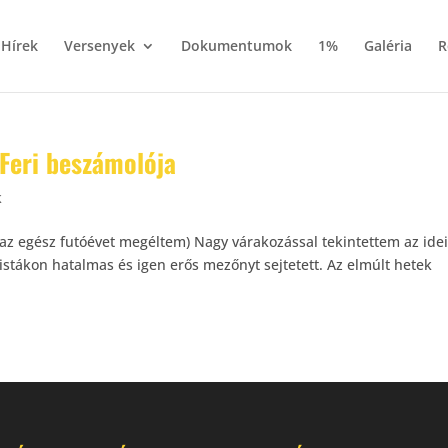
Hírek
Versenyek
Dokumentumok
1%
Galéria
R
Feri beszámolója
k
az egész futóévet megéltem) Nagy várakozással tekintettem az ide
listákon hatalmas és igen erős mezőnyt sejtetett. Az elmúlt hetek