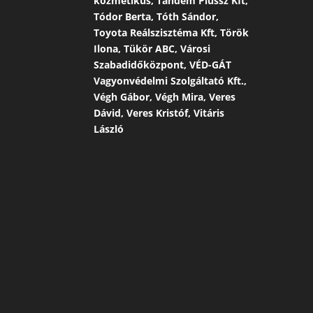
kozmetikus, Tandem Plussz Kft,
Tódor Berta, Tóth Sándor,
Toyota Reálszisztéma Kft, Török
Ilona, Tükör ABC, Városi
Szabadidőközpont, VÉD-GÁT
Vagyonvédelmi Szolgáltató Kft.,
Végh Gábor, Végh Mira, Veres
Dávid, Veres Kristóf, Vitáris
László