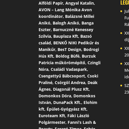
LEG
Alföldi Papír, Angyal Katalin,
AVON – Lang Mónika Avon
Ju
koordinátor, Balázsné Millei
Fu
Anikó, Balogh Anikó, Banga
Rá
Eszter, Barnuczné Kenessey
XX
Szilvia, Bauplaza Kft, Bazsó
dí
család, BENKŐ NIKI Pedikűr és
XX
Manikűr, BesT Design, Bodrogi
20
Hús Kft, Boldog Büfé, Burzuk
Patrícia műkörömépítő, Czingli
XX
Nóra, Családi Vadaspark,
Me
Csengettyű Bábcsoport, Csoki
id
Praliné, Csörgöl Andrea, Deák
SZ
Ágnes, Diagonál Plusz Kft,
23
Domonkos Dóra, Domonkos
István, DunaPack Kft., Elohim
kft, Épület-Gyógyász Kft,
Euroteam Kft, Fáki László
Polgármester, Fanni’s Lash &
Beauty, Faragó Tímea, Fehér