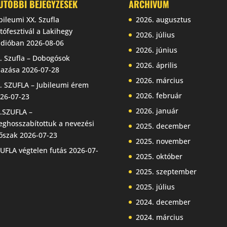
UTÓBBI BEJEGYZÉSEK
ARCHÍVUM
bileumi XX. Szufla
2026. augusztus
tófesztivál a Lakihegy
2026. július
dióban
2026-08-06
2026. június
. Szufla – Dobogósok
2026. április
jazása
2026-07-28
2026. március
. SZUFLA – Jubileumi érem
2026. február
26-07-23
2026. január
.SZUFLA –
ghosszabítottuk a nevezési
2025. december
őszak
2026-07-23
2025. november
UFLA végtelen futás
2026-07-
2025. október
2025. szeptember
2025. július
2024. december
2024. március