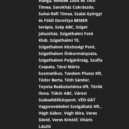
Hanga, Rendek Zsolt és Tóth
Tímea, Sarokház Cukrászda,
Suhai-Réfi Tímea, Szalai Györgyi
és Földi Dorottya BEMER
terápia, Szép ABC, Sziget
Játszóház, Szigethalmi Fotó
Klub, Szigethalmi TE,
Szigethalom Közösségi Pont,
Szigethalom Önkormányzata,
Szigethalom Polgárőrség, Szufla
Csapata, Tácsi Márta
kozmetikus, Tandem Plussz Kft,
Tódor Berta, Tóth Sándor,
Toyota Reálszisztéma Kft, Török
Ilona, Tükör ABC, Városi
Szabadidőközpont, VÉD-GÁT
Vagyonvédelmi Szolgáltató Kft.,
Végh Gábor, Végh Mira, Veres
Dávid, Veres Kristóf, Vitáris
László