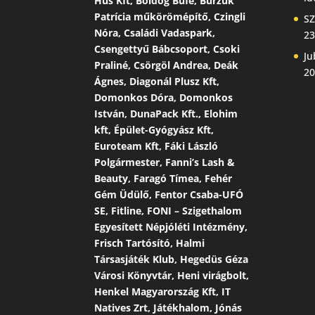
Hús Kft, Boldog Büfé, Burzuk
Patrícia műkörömépítő, Czingli
SZ
Nóra, Családi Vadaspark,
23
Csengettyű Bábcsoport, Csoki
Ju
Praliné, Csörgöl Andrea, Deák
20
Ágnes, Diagonál Plusz Kft,
Domonkos Dóra, Domonkos
István, DunaPack Kft., Elohim
kft, Épület-Gyógyász Kft,
Euroteam Kft, Fáki László
Polgármester, Fanni’s Lash &
Beauty, Faragó Tímea, Fehér
Gém Üdülő, Fentor Csaba-UFÓ
SE, Fitline, FONI – Szigethalom
Egyesített Népjóléti Intézmény,
Frisch Tartósító, Halmi
Társasjáték Klub, Hegedüs Géza
Városi Könyvtár, Heni virágbolt,
Henkel Magyarország Kft, IT
Natives Zrt, Játékhalom, Jónás