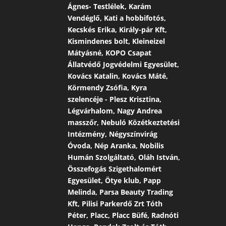
Ágnes- Testlélek, Karám
Vendéglő, Kati a hobbifotós,
Kecskés Erika, Király-pár Kft,
Kismindenes bolt, Kleineizel
Mátyásné, KOPO Csapat
Állatvédő Jogvédelmi Egyesület,
Kovács Katalin, Kovács Máté,
Körmendy Zsófia, Kyra
szelencéje - Plesz Krisztina,
Légvárhalom, Nagy Andrea
masszőr, Nebuló Közétkeztetési
Intézmény, Négyszínvirág
Óvoda, Nép Aranka, Nobilis
Humán Szolgáltató, Oláh István,
Összefogás Szigethalomért
Egyesület, Ötye klub, Papp
Melinda, Parsa Beauty Trading
Kft, Pilisi Parkerdő Zrt Tóth
Péter, Placc, Placc Büfé, Radnóti