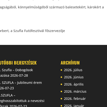
yagságából, könnyelműségéből származó balesetekért, károkért a
bert, a Szufla Futófesztivál főszervezője
UTÓBBI BEJEGYZÉSEK
ARCHÍVUM
. Szufla – Dobogósok
2026. július
jazása
2026-07-28
2026. június
. SZUFLA – Jubileumi érem
2026. április
26-07-23
2026. március
.SZUFLA –
2026. február
ghosszabítottuk a nevezési
2026. január
őszak
2026-07-23