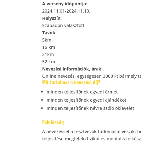
A verseny időpontja:
2024.11.01-2024.11.10.
Helyszín:
Szabadon választott
Távok:
5km
15 km
21km
52 km
Nevezési információk, árak:
Online nevezés, egységesen 3000 Ft bármely t
Mit tartalmaz a nevezési díj?
minden teljesítőnek egyedi érmet
minden teljesítőnek egyedi ajándékot
minden teljesítőnek névre szóló oklevelet
Felelősség
A nevezéssel a résztvevők tudomásul veszik, hog
teljesítése megfelelő fizikai és mentális felkés