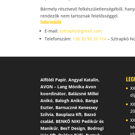
Bármely résztvevő felkészületlenségéből, han
rendezők nem tartoznak felelősséggel.
Információ
E-mail:
sztrapko@gmail.com
Telefonszám:
+36 20 99 20 114
– Sztrapkó Nor
LEG
Alföldi Papír, Angyal Katalin,
AVON – Lang Mónika Avon
XX
koordinátor, Balázsné Millei
dí
Anikó, Balogh Anikó, Banga
XX
Eszter, Barnuczné Kenessey
20
Szilvia, Bauplaza Kft, Bazsó
XX
család, BENKŐ NIKI Pedikűr és
Me
Manikűr, BesT Design, Bodrogi
id