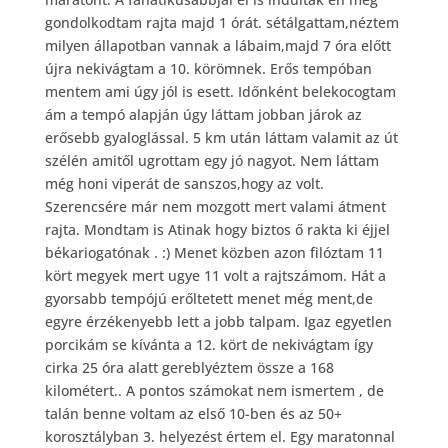
gondolkodtam rajta majd 1 órát. sétálgattam,néztem
milyen állapotban vannak a lábaim,majd 7 óra előtt
újra nekivágtam a 10. körömnek. Erős tempóban
mentem ami úgy jól is esett. Időnként belekocogtam
ám a tempó alapján úgy láttam jobban járok az
erősebb gyaloglással. 5 km után láttam valamit az út
szélén amitől ugrottam egy jó nagyot. Nem láttam
még honi viperát de sanszos,hogy az volt.
Szerencsére már nem mozgott mert valami átment
rajta. Mondtam is Atinak hogy biztos ő rakta ki éjjel
békariogatónak .
:)
Menet közben azon filóztam 11
kört megyek mert ugye 11 volt a rajtszámom. Hát a
gyorsabb tempójú erőltetett menet még ment,de
egyre érzékenyebb lett a jobb talpam. Igaz egyetlen
porcikám se kívánta a 12. kört de nekivágtam így
cirka 25 óra alatt gereblyéztem össze a 168
kilométert.. A pontos számokat nem ismertem , de
talán benne voltam az első 10-ben és az 50+
korosztályban 3. helyezést értem el. Egy maratonnal