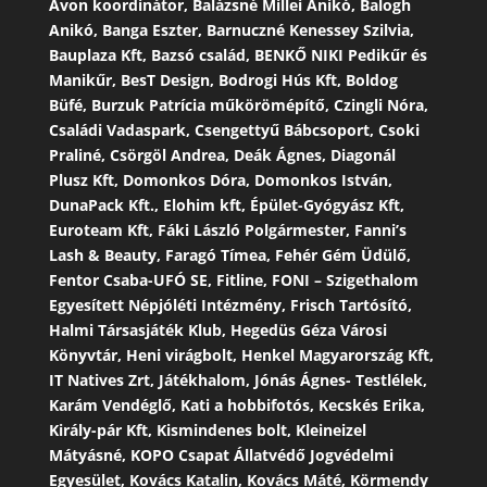
Avon koordinátor, Balázsné Millei Anikó, Balogh
Anikó, Banga Eszter, Barnuczné Kenessey Szilvia,
Bauplaza Kft, Bazsó család, BENKŐ NIKI Pedikűr és
Manikűr, BesT Design, Bodrogi Hús Kft, Boldog
Büfé, Burzuk Patrícia műkörömépítő, Czingli Nóra,
Családi Vadaspark, Csengettyű Bábcsoport, Csoki
Praliné, Csörgöl Andrea, Deák Ágnes, Diagonál
Plusz Kft, Domonkos Dóra, Domonkos István,
DunaPack Kft., Elohim kft, Épület-Gyógyász Kft,
Euroteam Kft, Fáki László Polgármester, Fanni’s
Lash & Beauty, Faragó Tímea, Fehér Gém Üdülő,
Fentor Csaba-UFÓ SE, Fitline, FONI – Szigethalom
Egyesített Népjóléti Intézmény, Frisch Tartósító,
Halmi Társasjáték Klub, Hegedüs Géza Városi
Könyvtár, Heni virágbolt, Henkel Magyarország Kft,
IT Natives Zrt, Játékhalom, Jónás Ágnes- Testlélek,
Karám Vendéglő, Kati a hobbifotós, Kecskés Erika,
Király-pár Kft, Kismindenes bolt, Kleineizel
Mátyásné, KOPO Csapat Állatvédő Jogvédelmi
Egyesület, Kovács Katalin, Kovács Máté, Körmendy