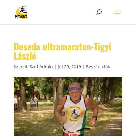
Deseda ultramaraton-Tigyi
László
Szerző:
SzuflAdmin
|
júl 29, 2019
|
Beszámolók