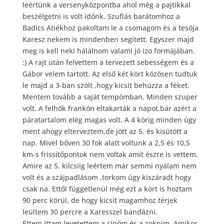
leértünk a versenyközpontba ahol még a pajtikkal
beszélgetni is volt időnk. Szuflás barátomhoz a
Badics Atiékhoz pakoltam le a csomagom és a tesója
Karesz nekem is mindenben segített. Egyszer majd
meg is kell neki hálálnom valami jó izo formájában.
:)
A rajt után felvettem a tervezett sebességem és a
Gábor velem tartott. Az első két kört közösen tudtuk
le majd a 3-ban szólt ,hogy kicsit behúzza a féket.
Mentem tovább a saját tempómban. Minden szuper
volt. A felhők frankón eltakarták a napot,bár azért a
páratartalom elég magas volt. A 4 körig minden úgy
ment ahogy elterveztem,de jött az 5. és kisütött a
nap. Mivel bőven 30 fok alatt voltunk a 2,5 és 10,5
km-s frissítőpontok nem voltak amit észre is vettem.
Amire az 5. kilcsiig leértem már semmi nyálam nem
volt és a szájpadlásom ,torkom úgy kiszáradt hogy
csak na. Ettől függetlenül még ezt a kört is hoztam
90 perc körül, de hogy kicsit magamhoz térjek
leültem 30 percre a Karesszel bandázni.
Ettem,ittam,levetettem a cipőm és a zoknim. Amikor