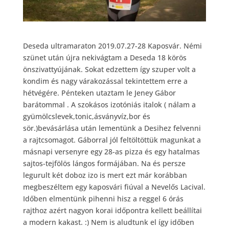
Deseda ultramaraton 2019.07.27-28 Kaposvár. Némi
szünet után újra nekivágtam a Deseda 18 körös
önszivattyújának. Sokat edzettem így szuper volt a
kondim és nagy várakozással tekintettem erre a
hétvégére. Pénteken utaztam le Jeney Gábor
barátommal . A szokásos izotóniás italok ( nálam a
gyümölcslevek,tonic,ásványvíz,bor és
sör.)bevásárlása után lementünk a Desihez felvenni
a rajtcsomagot. Gáborral jól feltöltöttük magunkat a
másnapi versenyre egy 28-as pizza és egy hatalmas
sajtos-tejfölös lángos formájában. Na és persze
legurult két doboz izo is mert ezt már korábban
megbeszéltem egy kaposvári fiúval a Nevelős Lacival.
Időben elmentünk pihenni hisz a reggel 6 órás
rajthoz azért nagyon korai időpontra kellett beállítai
a modern kakast.
:)
Nem is aludtunk el így időben