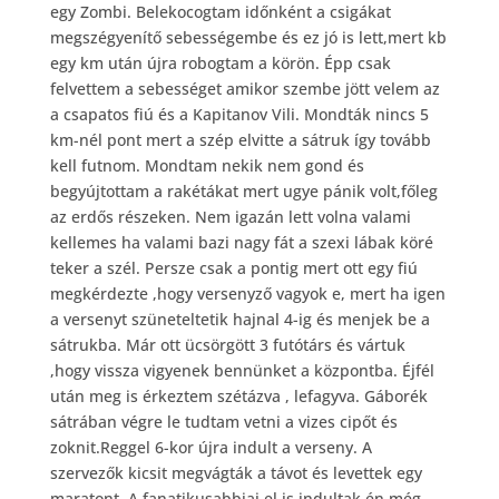
egy Zombi. Belekocogtam időnként a csigákat
megszégyenítő sebességembe és ez jó is lett,mert kb
egy km után újra robogtam a körön. Épp csak
felvettem a sebességet amikor szembe jött velem az
a csapatos fiú és a Kapitanov Vili. Mondták nincs 5
km-nél pont mert a szép elvitte a sátruk így tovább
kell futnom. Mondtam nekik nem gond és
begyújtottam a rakétákat mert ugye pánik volt,főleg
az erdős részeken. Nem igazán lett volna valami
kellemes ha valami bazi nagy fát a szexi lábak köré
teker a szél. Persze csak a pontig mert ott egy fiú
megkérdezte ,hogy versenyző vagyok e, mert ha igen
a versenyt szüneteltetik hajnal 4-ig és menjek be a
sátrukba. Már ott ücsörgött 3 futótárs és vártuk
,hogy vissza vigyenek bennünket a központba. Éjfél
után meg is érkeztem szétázva , lefagyva. Gáborék
sátrában végre le tudtam vetni a vizes cipőt és
zoknit.Reggel 6-kor újra indult a verseny. A
szervezők kicsit megvágták a távot és levettek egy
maratont. A fanatikusabbjai el is indultak én még