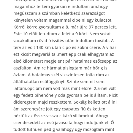
magamhoz tértem gyorsan elindultam ám,hogy
megússzam a számban keletkező szárazságot
kénytelen voltam magammal cipelni egy kulacsot.
Körről körre gyorsultam a 8. már újra 97 perces lett.
Este 10 előtt letudtam a felét a 9 kört. Nem sokat
vacakoltam rövid frissítés után indultam tovább. A
terv az volt 140 km után cipő és zokni csere. A vihar
ezt kicsit megvariálta ,mert épp csak elhagytam az
első kilométert megjelent pár hatalmas esőcsepp az
aszfalton. Amire hármat pislogtam már bőrig is
áztam. A hatalmas szél vízszintesen tolta rám az
átláthatatlan esőfüggönyt. Szinte semmit sem
láttam,opcióm nem volt más mint előre. 2,5-nél volt
egy fedett pihenőhely oda gyorsan be is álltam. Picit
dideregtem majd reszkettem. Sokáig kellett ott állni
ám szerencsére jött egy csapatos fiú és ketten
néztük az össze-vissza cikázó villámokat. Ahogy
csendesedett az eső javasolta,hogy induljunk el. Ő
tudott futni,én pedig valahogy úgy mozogtam mint