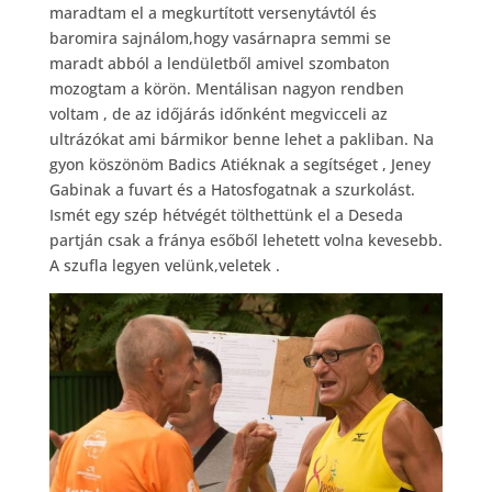
maradtam el a megkurtított versenytávtól és
baromira sajnálom,hogy vasárnapra semmi se
maradt abból a lendületből amivel szombaton
mozogtam a körön. Mentálisan nagyon rendben
voltam , de az időjárás időnként megvicceli az
ultrázókat ami bármikor benne lehet a pakliban. Na
gyon köszönöm Badics Atiéknak a segítséget , Jeney
Gabinak a fuvart és a Hatosfogatnak a szurkolást.
Ismét egy szép hétvégét tölthettünk el a Deseda
partján csak a fránya esőből lehetett volna kevesebb.
A szufla legyen velünk,veletek .