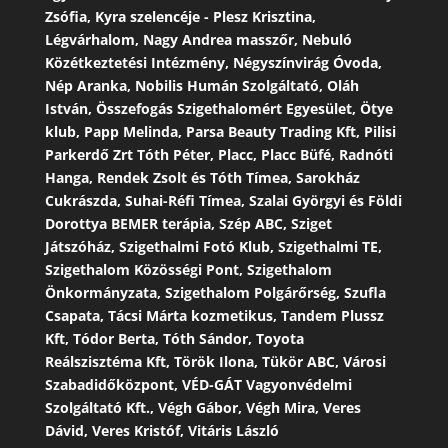
Zsófia, Kyra szelencéje - Plesz Krisztina,
Légvárhalom, Nagy Andrea masszőr, Nebuló
Közétkeztetési Intézmény, Négyszínvirág Óvoda,
Nép Aranka, Nobilis Humán Szolgáltató, Oláh
István, Összefogás Szigethalomért Egyesület, Ötye
klub, Papp Melinda, Parsa Beauty Trading Kft, Pilisi
Parkerdő Zrt Tóth Péter, Placc, Placc Büfé, Radnóti
Hanga, Rendek Zsolt és Tóth Tímea, Sarokház
Cukrászda, Suhai-Réfi Tímea, Szalai Györgyi és Földi
Dorottya BEMER terápia, Szép ABC, Sziget
Játszóház, Szigethalmi Fotó Klub, Szigethalmi TE,
Szigethalom Közösségi Pont, Szigethalom
Önkormányzata, Szigethalom Polgárőrség, Szufla
Csapata, Tácsi Márta kozmetikus, Tandem Plussz
Kft, Tódor Berta, Tóth Sándor, Toyota
Reálszisztéma Kft, Török Ilona, Tükör ABC, Városi
Szabadidőközpont, VÉD-GÁT Vagyonvédelmi
Szolgáltató Kft., Végh Gábor, Végh Mira, Veres
Dávid, Veres Kristóf, Vitáris László