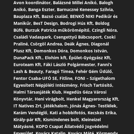
Avon koordinátor, Balázsné Millei Anikó, Balogh
Anikó, Banga Eszter, Barnuczné Kenessey Szilvia,
Bauplaza Kft, Bazsó család, BENKŐ NIKI Pedikűr és
Manikűr, BesT Design, Bodrogi Hús Kft, Boldog
Büfé, Burzuk Patrícia műkörömépítő, Czingli Nóra,
Családi Vadaspark, Csengettyű Bábcsoport, Csoki
Praliné, Csörgöl Andrea, Deák Ágnes, Diagonál
Plusz Kft, Domonkos Dóra, Domonkos István,
DunaPack Kft., Elohim kft, Épület-Gyógyász Kft,
Euroteam Kft, Fáki László Polgármester, Fanni’s
Lash & Beauty, Faragó Tímea, Fehér Gém Üdülő,
Fentor Csaba-UFÓ SE, Fitline, FONI – Szigethalom
Egyesített Népjóléti Intézmény, Frisch Tartósító,
Halmi Társasjáték Klub, Hegedüs Géza Városi
Könyvtár, Heni virágbolt, Henkel Magyarország Kft,
IT Natives Zrt, Játékhalom, Jónás Ágnes- Testlélek,
Karám Vendéglő, Kati a hobbifotós, Kecskés Erika,
Király-pár Kft, Kismindenes bolt, Kleineizel
Mátyásné, KOPO Csapat Állatvédő Jogvédelmi
Egyesület, Kovács Katalin, Kovács Máté, Körmendy