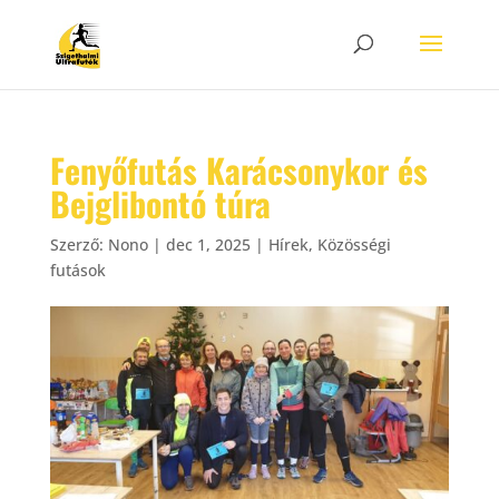
Fenyőfutás Karácsonykor és
Bejglibontó túra
Szerző:
Nono
|
dec 1, 2025
|
Hírek
,
Közösségi
futások