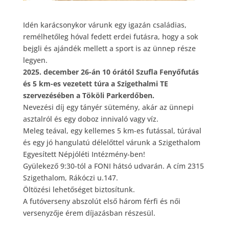
Idén karácsonykor várunk egy igazán családias,
remélhetőleg hóval fedett erdei futásra, hogy a sok
bejgli és ajándék mellett a sport is az ünnep része
legyen.
2025. december 26-án 10 órától Szufla Fenyőfutás
és 5 km-es vezetett túra a Szigethalmi TE
szervezésében a Tököli Parkerdőben.
Nevezési díj egy tányér sütemény, akár az ünnepi
asztalról és egy doboz innivaló vagy víz.
Meleg teával, egy kellemes 5 km-es futással, túrával
és egy jó hangulatú délelőttel várunk a Szigethalom
Egyesített Népjóléti Intézmény-ben!
Gyülekező 9:30-tól a FONI hátsó udvarán. A cím 2315
Szigethalom, Rákóczi u.147.
Öltözési lehetőséget biztosítunk.
A futóverseny abszolút első három férfi és női
versenyzője érem díjazásban részesül.