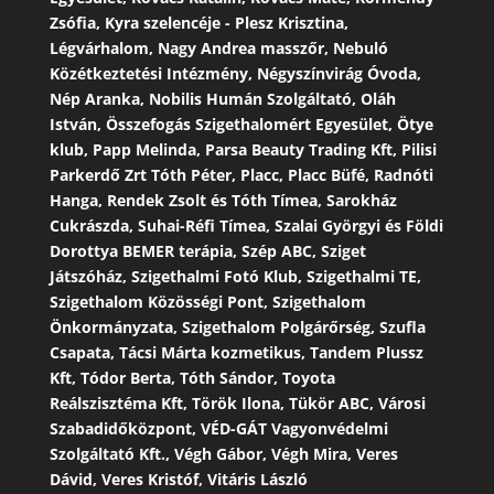
Zsófia, Kyra szelencéje - Plesz Krisztina,
Légvárhalom, Nagy Andrea masszőr, Nebuló
Közétkeztetési Intézmény, Négyszínvirág Óvoda,
Nép Aranka, Nobilis Humán Szolgáltató, Oláh
István, Összefogás Szigethalomért Egyesület, Ötye
klub, Papp Melinda, Parsa Beauty Trading Kft, Pilisi
Parkerdő Zrt Tóth Péter, Placc, Placc Büfé, Radnóti
Hanga, Rendek Zsolt és Tóth Tímea, Sarokház
Cukrászda, Suhai-Réfi Tímea, Szalai Györgyi és Földi
Dorottya BEMER terápia, Szép ABC, Sziget
Játszóház, Szigethalmi Fotó Klub, Szigethalmi TE,
Szigethalom Közösségi Pont, Szigethalom
Önkormányzata, Szigethalom Polgárőrség, Szufla
Csapata, Tácsi Márta kozmetikus, Tandem Plussz
Kft, Tódor Berta, Tóth Sándor, Toyota
Reálszisztéma Kft, Török Ilona, Tükör ABC, Városi
Szabadidőközpont, VÉD-GÁT Vagyonvédelmi
Szolgáltató Kft., Végh Gábor, Végh Mira, Veres
Dávid, Veres Kristóf, Vitáris László