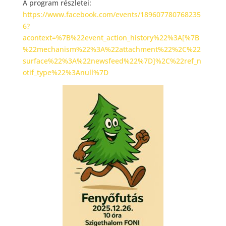
A program részletei:
https://www.facebook.com/events/189607780768235
6?
acontext=%7B%22event_action_history%22%3A[%7B
%22mechanism%22%3A%22attachment%22%2C%22
surface%22%3A%22newsfeed%22%7D]%2C%22ref_n
otif_type%22%3Anull%7D