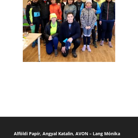
Alföldi Papír, Angyal Katalin, AVON – Lang Mónika