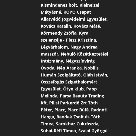
Kismindenes bolt, Kleineizel
Mátyásné, KOPO Csapat
Állatvédő Jogvédelmi Egyesület,
Kovács Katalin, Kovács Máté,
Körmendy Zsófia, Kyra
szelencéje - Plesz Krisztina,
Légvárhalom, Nagy Andrea
masszőr, Nebuló Közétkeztetési
Intézmény, Négyszínvirág
Óvoda, Nép Aranka, Nobilis
Humán Szolgáltató, Oláh István,
Összefogás Szigethalomért
Egyesület, Ötye klub, Papp
Melinda, Parsa Beauty Trading
Kft, Pilisi Parkerdő Zrt Tóth
Péter, Placc, Placc Büfé, Radnóti
Hanga, Rendek Zsolt és Tóth
Tímea, Sarokház Cukrászda,
Suhai-Réfi Tímea, Szalai Györgyi