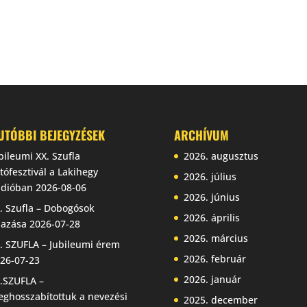
UTÓBBI BEJEGYZÉSEK
ARCHÍVUM
bileumi XX. Szufla
2026. augusztus
tófesztivál a Lakihegy
2026. július
dióban
2026-08-06
2026. június
. Szufla – Dobogósok
2026. április
jazása
2026-07-28
2026. március
. SZUFLA – Jubileumi érem
2026. február
26-07-23
2026. január
.SZUFLA –
ghosszabítottuk a nevezési
2025. december