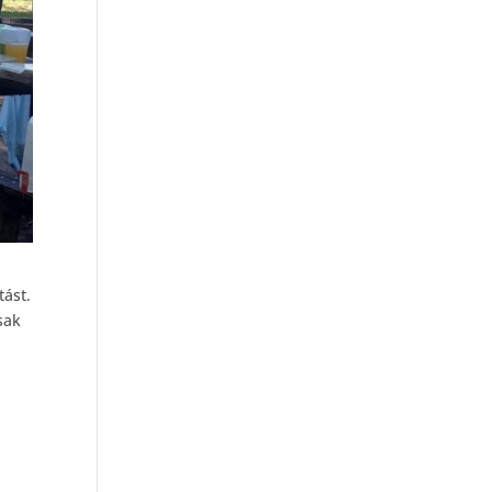
ást.
sak