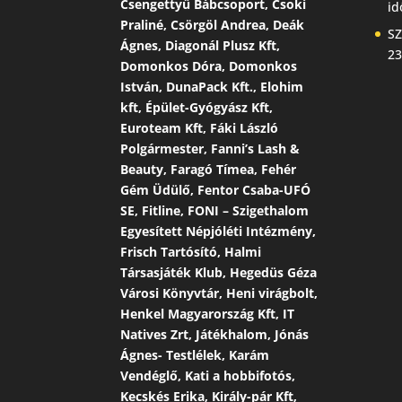
Csengettyű Bábcsoport, Csoki
id
Praliné, Csörgöl Andrea, Deák
SZ
Ágnes, Diagonál Plusz Kft,
23
Domonkos Dóra, Domonkos
István, DunaPack Kft., Elohim
kft, Épület-Gyógyász Kft,
Euroteam Kft, Fáki László
Polgármester, Fanni’s Lash &
Beauty, Faragó Tímea, Fehér
Gém Üdülő, Fentor Csaba-UFÓ
SE, Fitline, FONI – Szigethalom
Egyesített Népjóléti Intézmény,
Frisch Tartósító, Halmi
Társasjáték Klub, Hegedüs Géza
Városi Könyvtár, Heni virágbolt,
Henkel Magyarország Kft, IT
Natives Zrt, Játékhalom, Jónás
Ágnes- Testlélek, Karám
Vendéglő, Kati a hobbifotós,
Kecskés Erika, Király-pár Kft,