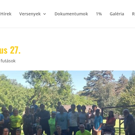
Hírek
Versenyek
Dokumentumok
1%
Galéria
R
us 27.
 futások