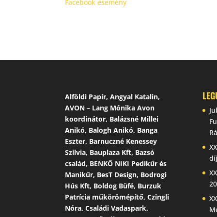
Facebook esemény
LEG
Alföldi Papír, Angyal Katalin,
AVON – Lang Mónika Avon
Ju
koordinátor, Balázsné Millei
Fu
Anikó, Balogh Anikó, Banga
Rá
Eszter, Barnuczné Kenessey
XX
Szilvia, Bauplaza Kft, Bazsó
dí
család, BENKŐ NIKI Pedikűr és
XX
Manikűr, BesT Design, Bodrogi
20
Hús Kft, Boldog Büfé, Burzuk
Patrícia műkörömépítő, Czingli
XX
Nóra, Családi Vadaspark,
Me