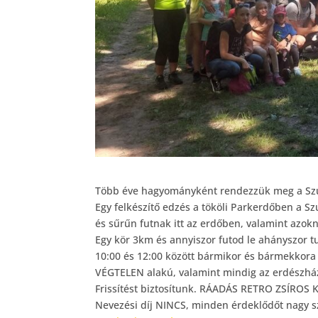
Több éve hagyományként rendezzük meg a Szufl
Egy felkészítő edzés a tököli Parkerdőben a Sz
és sűrűn futnak itt az erdőben, valamint azokn
Egy kör 3km és annyiszor futod le ahányszor t
10:00 és 12:00 között bármikor és bármekkora
VÉGTELEN alakú, valamint mindig az erdészházh
Frissítést biztosítunk. RÁADÁS RETRO ZSÍROS
Nevezési díj NINCS, minden érdeklődőt nagy sz