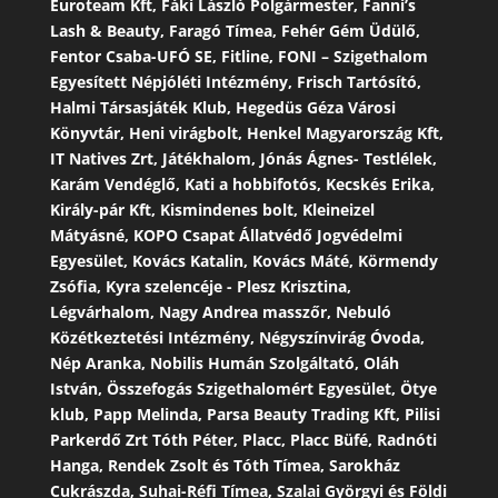
Euroteam Kft, Fáki László Polgármester, Fanni’s
Lash & Beauty, Faragó Tímea, Fehér Gém Üdülő,
Fentor Csaba-UFÓ SE, Fitline, FONI – Szigethalom
Egyesített Népjóléti Intézmény, Frisch Tartósító,
Halmi Társasjáték Klub, Hegedüs Géza Városi
Könyvtár, Heni virágbolt, Henkel Magyarország Kft,
IT Natives Zrt, Játékhalom, Jónás Ágnes- Testlélek,
Karám Vendéglő, Kati a hobbifotós, Kecskés Erika,
Király-pár Kft, Kismindenes bolt, Kleineizel
Mátyásné, KOPO Csapat Állatvédő Jogvédelmi
Egyesület, Kovács Katalin, Kovács Máté, Körmendy
Zsófia, Kyra szelencéje - Plesz Krisztina,
Légvárhalom, Nagy Andrea masszőr, Nebuló
Közétkeztetési Intézmény, Négyszínvirág Óvoda,
Nép Aranka, Nobilis Humán Szolgáltató, Oláh
István, Összefogás Szigethalomért Egyesület, Ötye
klub, Papp Melinda, Parsa Beauty Trading Kft, Pilisi
Parkerdő Zrt Tóth Péter, Placc, Placc Büfé, Radnóti
Hanga, Rendek Zsolt és Tóth Tímea, Sarokház
Cukrászda, Suhai-Réfi Tímea, Szalai Györgyi és Földi