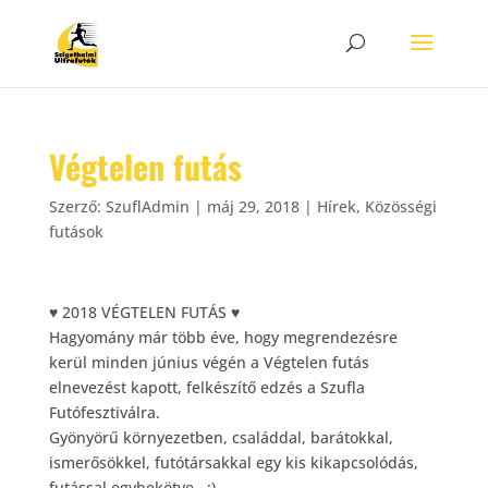
Végtelen futás
Szerző:
SzuflAdmin
|
máj 29, 2018
|
Hírek
,
Közösségi
futások
♥
2018 VÉGTELEN FUTÁS
♥
Hagyomány már több éve, hogy megrendezésre
kerül minden június végén a Végtelen futás
elnevezést kapott, felkészítő edzés a Szufla
Futófesztiválra.
Gyönyörű környezetben, családdal, barátokkal,
ismerősökkel, futótársakkal egy kis kikapcsolódás,
futással egybekötve..
:)