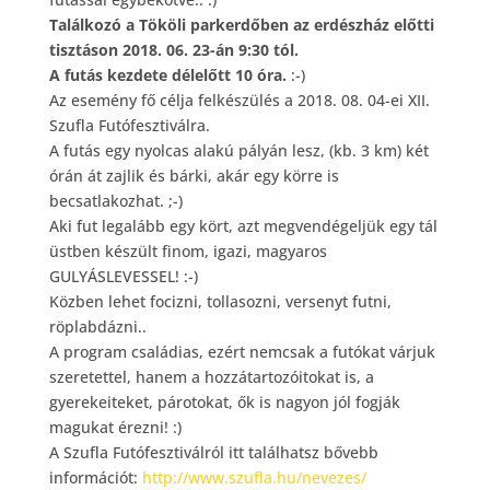
Találkozó a Tököli parkerdőben az erdészház előtti
tisztáson 2018. 06. 23-án 9:30 tól.
A futás kezdete délelőtt 10 óra.
:-)
Az esemény fő célja felkészülés a 2018. 08. 04-ei XII.
Szufla
Futófesztiválra.
A futás egy nyolcas alakú pályán lesz, (kb. 3 km) két
órán át zajlik és bárki, akár egy körre is
becsatlakozhat.
;-)
Aki fut legalább egy kört, azt megvendégeljük egy tál
üstben készült finom, igazi, magyaros
GULYÁSLEVESSEL!
:-)
Közben lehet focizni, tollasozni, versenyt futni,
röplabdázni..
A program családias, ezért nemcsak a futókat várjuk
szeretettel, hanem a hozzátartozóitokat is, a
gyerekeiteket, párotokat, ők is nagyon jól fogják
magukat érezni!
:)
A Szufla Futófesztiválról itt találhatsz bővebb
információt:
http://www.szufla.hu/nevezes/