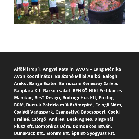
Alföldi Papír, Angyal Katalin, AVON – Lang Mónika
Avon koordinátor, Balázsné Millei Anikó, Balogh
Anikó, Banga Eszter, Barnuczné Kenessey Szilvia,
Bauplaza Kft, Bazsó család, BENKŐ NIKI Pedikűr és
Manikűr, BesT Design, Bodrogi Hús Kft, Boldog
Büfé, Burzuk Patrícia műkörömépítő, Czingli Nóra,
Családi Vadaspark, Csengettyű Bábcsoport, Csoki
Praliné, Csörgöl Andrea, Deák Ágnes, Diagonál
Plusz Kft, Domonkos Dóra, Domonkos István,
DunaPack Kft., Elohim kft, Épület-Gyógyász Kft,