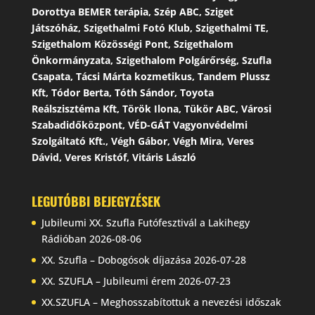
Dorottya BEMER terápia, Szép ABC, Sziget
Játszóház, Szigethalmi Fotó Klub, Szigethalmi TE,
Szigethalom Közösségi Pont, Szigethalom
Önkormányzata, Szigethalom Polgárőrség, Szufla
Csapata, Tácsi Márta kozmetikus, Tandem Plussz
Kft, Tódor Berta, Tóth Sándor, Toyota
Reálszisztéma Kft, Török Ilona, Tükör ABC, Városi
Szabadidőközpont, VÉD-GÁT Vagyonvédelmi
Szolgáltató Kft., Végh Gábor, Végh Mira, Veres
Dávid, Veres Kristóf, Vitáris László
LEGUTÓBBI BEJEGYZÉSEK
Jubileumi XX. Szufla Futófesztivál a Lakihegy
Rádióban
2026-08-06
XX. Szufla – Dobogósok díjazása
2026-07-28
XX. SZUFLA – Jubileumi érem
2026-07-23
XX.SZUFLA – Meghosszabítottuk a nevezési időszak