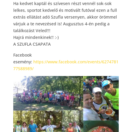
Ha kedvet kaptál és szívesen részt vennél sok-sok
lelkes, sportot kedvelő és motivált futóval ezen a full
extrás ellátást adó Szufla versenyen, akkor örömmel
várjuk a te nevezésed is! Augusztus 4-én pedig a
találkozást Veled!!!
Hajrá mindenkinek!!
:-)
A SZUFLA CSAPATA
Facebook
esemény:
https://www.facebook.com/events/6274781
77588989/