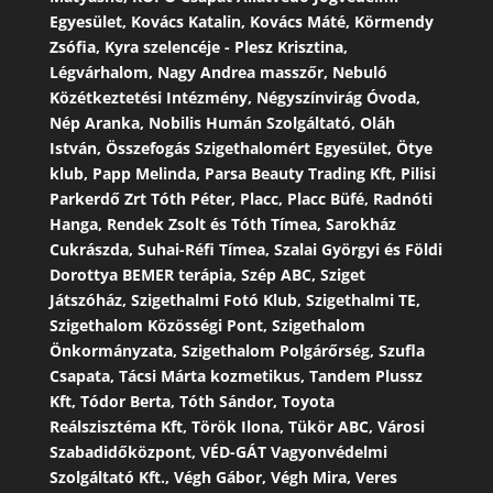
Egyesület, Kovács Katalin, Kovács Máté, Körmendy
Zsófia, Kyra szelencéje - Plesz Krisztina,
Légvárhalom, Nagy Andrea masszőr, Nebuló
Közétkeztetési Intézmény, Négyszínvirág Óvoda,
Nép Aranka, Nobilis Humán Szolgáltató, Oláh
István, Összefogás Szigethalomért Egyesület, Ötye
klub, Papp Melinda, Parsa Beauty Trading Kft, Pilisi
Parkerdő Zrt Tóth Péter, Placc, Placc Büfé, Radnóti
Hanga, Rendek Zsolt és Tóth Tímea, Sarokház
Cukrászda, Suhai-Réfi Tímea, Szalai Györgyi és Földi
Dorottya BEMER terápia, Szép ABC, Sziget
Játszóház, Szigethalmi Fotó Klub, Szigethalmi TE,
Szigethalom Közösségi Pont, Szigethalom
Önkormányzata, Szigethalom Polgárőrség, Szufla
Csapata, Tácsi Márta kozmetikus, Tandem Plussz
Kft, Tódor Berta, Tóth Sándor, Toyota
Reálszisztéma Kft, Török Ilona, Tükör ABC, Városi
Szabadidőközpont, VÉD-GÁT Vagyonvédelmi
Szolgáltató Kft., Végh Gábor, Végh Mira, Veres