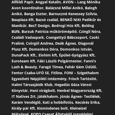
Alföldi Papír, Angyal Katalin, AVON – Lang Mónika
Avon koordinátor, Balázsné Millei Anikó, Balogh
Anikó, Banga Eszter, Barnuczné Kenessey Szilvia,
Bauplaza Kft, Bazsó család, BENKŐ NIKI Pedikűr és
Manikűr, BesT Design, Bodrogi Hús Kft, Boldog
Büfé, Burzuk Patrícia műkörömépítő, Czingli Nóra,
Családi Vadaspark, Csengettyű Bábcsoport, Csoki
Praliné, Csörgöl Andrea, Deák Ágnes, Diagonál
Plusz Kft, Domonkos Dóra, Domonkos István,
DunaPack Kft., Elohim kft, Épület-Gyógyász Kft,
Euroteam Kft, Fáki László Polgármester, Fanni’s
Lash & Beauty, Faragó Tímea, Fehér Gém Üdülő,
Fentor Csaba-UFÓ SE, Fitline, FONI – Szigethalom
Egyesített Népjóléti Intézmény, Frisch Tartósító,
Halmi Társasjáték Klub, Hegedüs Géza Városi
Könyvtár, Heni virágbolt, Henkel Magyarország Kft,
IT Natives Zrt, Játékhalom, Jónás Ágnes- Testlélek,
Karám Vendéglő, Kati a hobbifotós, Kecskés Erika,
Király-pár Kft, Kismindenes bolt, Kleineizel
Mátyásné, KOPO Csapat Állatvédő Jogvédelmi