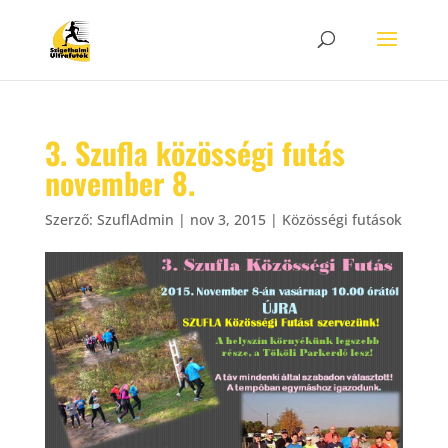
3. Szufla közösségi futás
november 8.
Szerző:
SzuflAdmin
|
nov 3, 2015
|
Közösségi futások